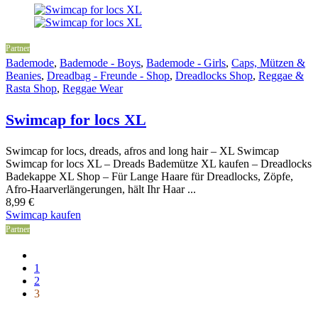
Partner
Bademode
,
Bademode - Boys
,
Bademode - Girls
,
Caps, Mützen &
Beanies
,
Dreadbag - Freunde - Shop
,
Dreadlocks Shop
,
Reggae &
Rasta Shop
,
Reggae Wear
Swimcap for locs XL
Swimcap for locs, dreads, afros and long hair – XL Swimcap
Swimcap for locs XL – Dreads Bademütze XL kaufen – Dreadlocks
Badekappe XL Shop – Für Lange Haare für Dreadlocks, Zöpfe,
Afro-Haarverlängerungen, hält Ihr Haar ...
8,99
€
Swimcap kaufen
Partner
1
2
3