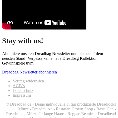
Stay with us!
Abonniere unseren Dreadbag Newsletter und bleibe auf dem
neusten Stand! Verpasse keine neue Dreadbag Kollektion,
Gewinnspiele uvm.
Dreadbag Newsletter abonnieren
Vertrag widerrufen
AGB´s
Datenschutz
Impressum
© Dreadbag.de - Deine individuelle & fair produzierte Dreadlocks
Mütze - Dreadmütze - Rastafari Crown Shop - Rasta Cap -
Dreadcaps -
Mütze für lange Haare -
Reggae Beanies - Dreadhead