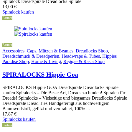
Spiralock Dreadspirale Dreadlocks Spirale
13,00
€
Spiralock kaufen
Partner
Partner
Accessoires
,
Caps, Mützen & Beanies
,
Dreadlocks Shop
,
Dreadschmuck & Dreadperlen
,
Headwraps & Tubes
,
Hippies
Paradise Shop
,
Home & Living
,
Reggae & Rasta Shop
SPIRALOCKS Hippie Goa
SPIRALOCKS Hippie GOA Dreadspirale Dreadlocks Spirale
kaufen Spiralocks – Die Beste Art, Dreads zu binden! Spiralen für
Dreads! Spiralocks – Vielseitige und biegsames Dreadlocks Spirale
Dreadspirale Dread Ties Handgefertigt aus hochwertigem
Baumwollstoff, gefilzt und verdrahtet, 100% ...
17,87
€
Spiralocks kaufen
Partner