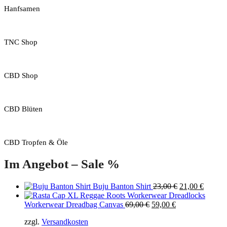
Hanfsamen
TNC Shop
CBD Shop
CBD Blüten
CBD Tropfen & Öle
Im Angebot – Sale %
Original
Curren
Buju Banton Shirt
23,00
€
21,00
€
price
price
Original
Current
was:
is:
Workerwear Dreadbag Canvas
69,00
€
59,00
€
price
price
23,00 €.
21,00 €
zzgl.
Versandkosten
was:
is: