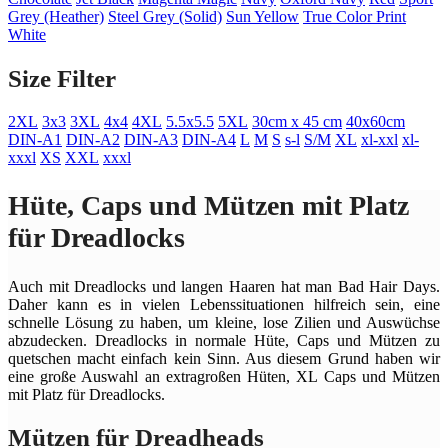
Grey (Heather)
Steel Grey (Solid)
Sun Yellow
True Color Print
White
Size Filter
2XL
3x3
3XL
4x4
4XL
5.5x5.5
5XL
30cm x 45 cm
40x60cm
DIN-A1
DIN-A2
DIN-A3
DIN-A4
L
M
S
s-l
S/M
XL
xl-xxl
xl-
xxxl
XS
XXL
xxxl
Hüte, Caps und Mützen mit Platz
für Dreadlocks
Auch mit Dreadlocks und langen Haaren hat man Bad Hair Days.
Daher kann es in vielen Lebenssituationen hilfreich sein, eine
schnelle Lösung zu haben, um kleine, lose Zilien und Auswüchse
abzudecken. Dreadlocks in normale Hüte, Caps und Mützen zu
quetschen macht einfach kein Sinn. Aus diesem Grund haben wir
eine große Auswahl an extragroßen Hüten, XL Caps und Mützen
mit Platz für Dreadlocks.
Mützen für Dreadheads