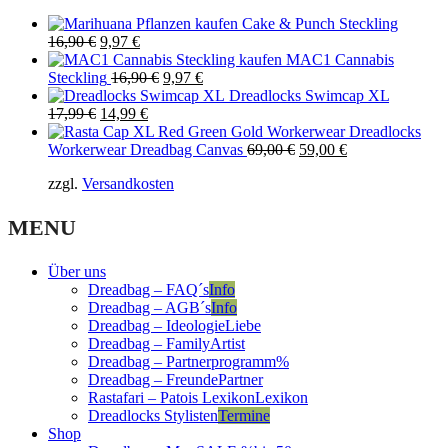
69,00 €.
59,00 €.
Cake & Punch Steckling
Original
Current
16,90
€
9,97
€
price
price
MAC1 Cannabis
was:
is:
Original
Current
Steckling
16,90
€
9,97
€
16,90 €.
9,97 €.
price
price
Dreadlocks Swimcap XL
Original
Current
was:
is:
17,99
€
14,99
€
price
price
16,90 €.
9,97 €.
was:
is:
Original
Current
Workerwear Dreadbag Canvas
69,00
€
59,00
€
17,99 €.
14,99 €.
price
price
zzgl.
Versandkosten
was:
is:
69,00 €.
59,00 €.
MENU
Über uns
Dreadbag – FAQ´s
Info
Dreadbag – AGB´s
Info
Dreadbag – Ideologie
Liebe
Dreadbag – Family
Artist
Dreadbag – Partnerprogramm
%
Dreadbag – Freunde
Partner
Rastafari – Patois Lexikon
Lexikon
Dreadlocks Stylisten
Termine
Shop