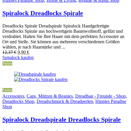
Hippies Paradise Shop
,
Home & Living
,
Reggae & Rasta Shop
Spiralock Dreadlocks Spirale
Dreadlocks Spirale Dreadspirale Spiralock Handgefertigte
Dreadlocks Spirale aus hochwertigem Baumwollstoff, gefilzt und
verdrahtet. Halten Sie Ihre Haare mit dem perfekten Accessoire an
Ort und Stelle. Sie können aus mehreren verschiedenen Größen
wählen, je nach Haarstärke und ...
Original
Current
12,37
€
9,90
€
price
price
Spiralock kaufen
was:
is:
Partner
12,37 €.
9,90 €.
Partner
Accessoires
,
Caps, Mützen & Beanies
,
Dreadbag - Freunde - Shop
,
Dreadlocks Shop
,
Dreadschmuck & Dreadperlen
,
Hippies Paradise
Shop
Spiralock Dreadspirale Dreadlocks Spirale