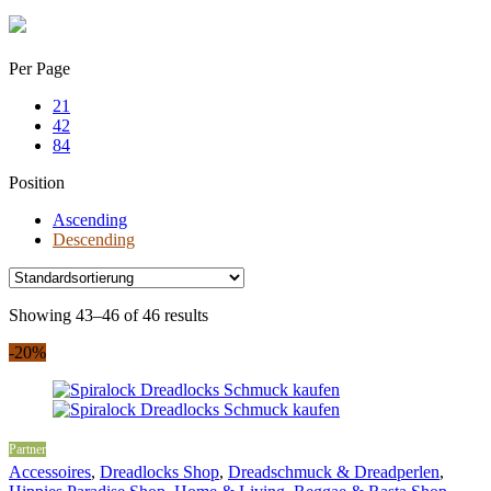
Skip
to
content
Per Page
21
42
84
Position
Ascending
Descending
Showing 43–46 of 46 results
-20%
Partner
Accessoires
,
Dreadlocks Shop
,
Dreadschmuck & Dreadperlen
,