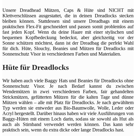
Unsere Dreadhead Mützen, Caps & Hüte sind NICHT mit
Klettverschlüssen ausgestattet, die in deinen Dreadlocks stecken
bleiben können. Stattdessen sind unsere Dreadbags mit einem
praktischen Flex-Fit geschneidert und passen somit problemlos auf
fast jeden Kopf. Wenn du deine Haare mit einer stylischen und
bequemen Kopfbedeckung bedeckst, aber gleichzeitig vor der
Sonne schützen möchtest, dann ist der Dreadbag die perfekt Wahl
für dich. Hüte, Slouchy, Beanies und Mützen für Dreadlocks mit
Sonnenschutz Visor in verschiedenen Farben und Materialien.
Hüte für Dreadlocks
Wir haben auch viele Baggy Hats und Beanies für Dreadlocks ohne
Sonnenschutz Visor. Je nach Bedarf kannst du zwischen
Wendemützen in zwei verschiedenen Farben, fair gehandelten
Strickmützen, gefütterten Mützen für die kalten Tage und dünne
Mützen wählen – alle mit Platz für Dreadlocks. Je nach gewähltem
Typ werden sie entweder aus Bio-Baumwolle, Wolle, Leder oder
Acryl hergestellt. Darüber hinaus haben wir viele Ausführungen von
Baggy-Hüten mit einem Loch darin, sodass sie sowohl als Hut als
auch als Stirnband verwendet werden können. Das kann sehr
praktisch sein, wenn du extra dicke oder lange Dreadlocks hast.