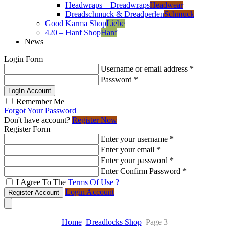
Headwraps – Dreadwraps
Headwear
Dreadschmuck & Dreadperlen
Schmuck
Good Karma Shop
Liebe
420 – Hanf Shop
Hanf
News
Login Form
Username or email address
*
Password
*
LogIn Account
Remember Me
Forgot Your Password
Don't have account?
Register Now
Register Form
Enter your username
*
Enter your email
*
Enter your password
*
Enter Confirm Password
*
I Agree To The
Terms Of Use ?
Login Account
Register Account
Home
Dreadlocks Shop
Page 3