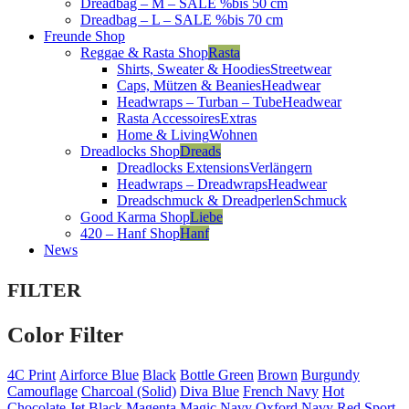
Dreadbag – M – SALE %
bis 50 cm
Dreadbag – L – SALE %
bis 70 cm
Freunde Shop
Reggae & Rasta Shop
Rasta
Shirts, Sweater & Hoodies
Streetwear
Caps, Mützen & Beanies
Headwear
Headwraps – Turban – Tube
Headwear
Rasta Accessoires
Extras
Home & Living
Wohnen
Dreadlocks Shop
Dreads
Dreadlocks Extensions
Verlängern
Headwraps – Dreadwraps
Headwear
Dreadschmuck & Dreadperlen
Schmuck
Good Karma Shop
Liebe
420 – Hanf Shop
Hanf
News
FILTER
Color Filter
4C Print
Airforce Blue
Black
Bottle Green
Brown
Burgundy
Camouflage
Charcoal (Solid)
Diva Blue
French Navy
Hot
Chocolate
Jet Black
Magenta Magic
Navy
Oxford Navy
Red
Sport