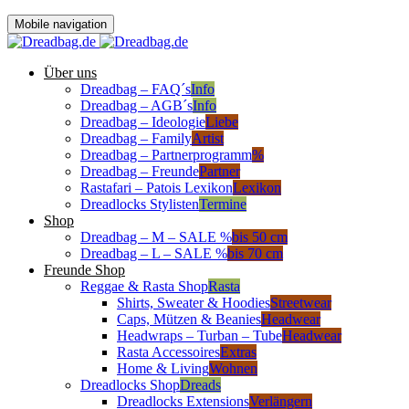
Mobile navigation
Über uns
Dreadbag – FAQ´s
Info
Dreadbag – AGB´s
Info
Dreadbag – Ideologie
Liebe
Dreadbag – Family
Artist
Dreadbag – Partnerprogramm
%
Dreadbag – Freunde
Partner
Rastafari – Patois Lexikon
Lexikon
Dreadlocks Stylisten
Termine
Shop
Dreadbag – M – SALE %
bis 50 cm
Dreadbag – L – SALE %
bis 70 cm
Freunde Shop
Reggae & Rasta Shop
Rasta
Shirts, Sweater & Hoodies
Streetwear
Caps, Mützen & Beanies
Headwear
Headwraps – Turban – Tube
Headwear
Rasta Accessoires
Extras
Home & Living
Wohnen
Dreadlocks Shop
Dreads
Dreadlocks Extensions
Verlängern