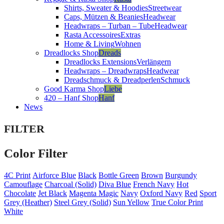
Shirts, Sweater & Hoodies
Streetwear
Caps, Mützen & Beanies
Headwear
Headwraps – Turban – Tube
Headwear
Rasta Accessoires
Extras
Home & Living
Wohnen
Dreadlocks Shop
Dreads
Dreadlocks Extensions
Verlängern
Headwraps – Dreadwraps
Headwear
Dreadschmuck & Dreadperlen
Schmuck
Good Karma Shop
Liebe
420 – Hanf Shop
Hanf
News
FILTER
Color Filter
4C Print
Airforce Blue
Black
Bottle Green
Brown
Burgundy
Camouflage
Charcoal (Solid)
Diva Blue
French Navy
Hot
Chocolate
Jet Black
Magenta Magic
Navy
Oxford Navy
Red
Sport
Grey (Heather)
Steel Grey (Solid)
Sun Yellow
True Color Print
White