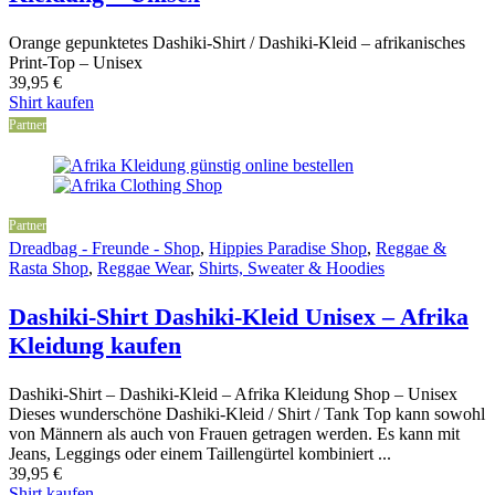
Orange gepunktetes Dashiki-Shirt / Dashiki-Kleid – afrikanisches
Print-Top – Unisex
39,95
€
Shirt kaufen
Partner
Partner
Dreadbag - Freunde - Shop
,
Hippies Paradise Shop
,
Reggae &
Rasta Shop
,
Reggae Wear
,
Shirts, Sweater & Hoodies
Dashiki-Shirt Dashiki-Kleid Unisex – Afrika
Kleidung kaufen
Dashiki-Shirt – Dashiki-Kleid – Afrika Kleidung Shop – Unisex
Dieses wunderschöne Dashiki-Kleid / Shirt / Tank Top kann sowohl
von Männern als auch von Frauen getragen werden. Es kann mit
Jeans, Leggings oder einem Taillengürtel kombiniert ...
39,95
€
Shirt kaufen