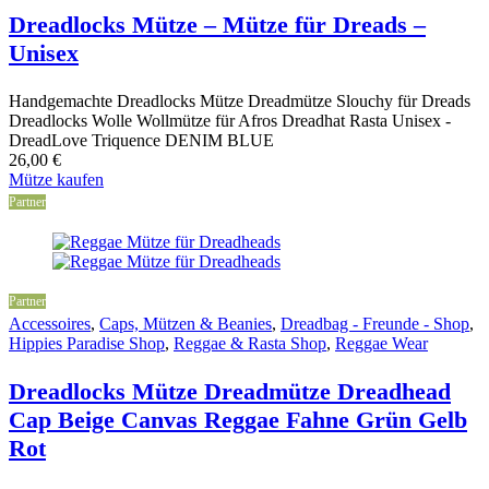
Dreadlocks Mütze – Mütze für Dreads –
Unisex
Handgemachte Dreadlocks Mütze Dreadmütze Slouchy für Dreads
Dreadlocks Wolle Wollmütze für Afros Dreadhat Rasta Unisex -
DreadLove Triquence DENIM BLUE
26,00
€
Mütze kaufen
Partner
Partner
Accessoires
,
Caps, Mützen & Beanies
,
Dreadbag - Freunde - Shop
,
Hippies Paradise Shop
,
Reggae & Rasta Shop
,
Reggae Wear
Dreadlocks Mütze Dreadmütze Dreadhead
Cap Beige Canvas Reggae Fahne Grün Gelb
Rot