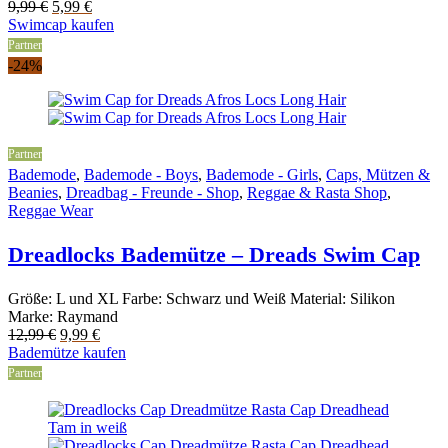
Original
Current
9,99
€
5,99
€
price
price
Swimcap kaufen
was:
is:
Partner
9,99 €.
5,99 €.
-24%
Partner
Bademode
,
Bademode - Boys
,
Bademode - Girls
,
Caps, Mützen &
Beanies
,
Dreadbag - Freunde - Shop
,
Reggae & Rasta Shop
,
Reggae Wear
Dreadlocks Bademütze – Dreads Swim Cap
Größe: L und XL Farbe: Schwarz und Weiß Material: Silikon
Marke: Raymand
Original
Current
12,99
€
9,99
€
price
price
Bademütze kaufen
was:
is:
Partner
12,99 €.
9,99 €.