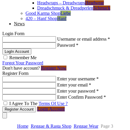
Headwraps – Dreadwraps
Headwear
Dreadschmuck & Dreadperlen
Schmuck
Good Karma Shop
Liebe
420 – Hanf Shop
Hanf
News
Login Form
Username or email address
*
Password
*
LogIn Account
Remember Me
Forgot Your Password
Don't have account?
Register Now
Register Form
Enter your username
*
Enter your email
*
Enter your password
*
Enter Confirm Password
*
I Agree To The
Terms Of Use ?
Login Account
Register Account
Home
Reggae & Rasta Shop
Reggae Wear
Page 3