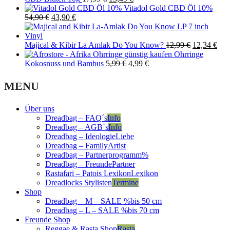
16,90 €.
9,97 €.
price
price
Vitadol Gold CBD Öl 10%
Original
Current
was:
is:
54,90
€
43,90
€
price
price
17,99 €.
13,49 €.
was:
is:
54,90 €.
43,90 €.
Original
Cur
Majical & Kibir La Amlak Do You Know?
12,99
€
12,34
€
price
pric
Ohrringe
Original
Current
was:
is:
Kokosnuss und Bambus
5,99
€
4,99
€
price
price
12,99 €.
12,3
was:
is:
MENU
5,99 €.
4,99 €.
Über uns
Dreadbag – FAQ´s
Info
Dreadbag – AGB´s
Info
Dreadbag – Ideologie
Liebe
Dreadbag – Family
Artist
Dreadbag – Partnerprogramm
%
Dreadbag – Freunde
Partner
Rastafari – Patois Lexikon
Lexikon
Dreadlocks Stylisten
Termine
Shop
Dreadbag – M – SALE %
bis 50 cm
Dreadbag – L – SALE %
bis 70 cm
Freunde Shop
Reggae & Rasta Shop
Rasta