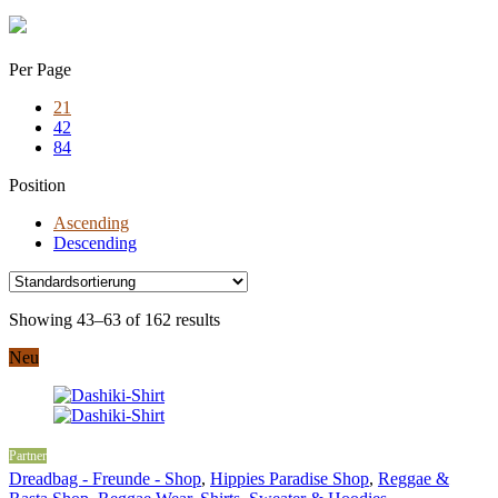
Skip
to
content
Per Page
21
42
84
Position
Ascending
Descending
Showing 43–63 of 162 results
Neu
Partner
Dreadbag - Freunde - Shop
,
Hippies Paradise Shop
,
Reggae &