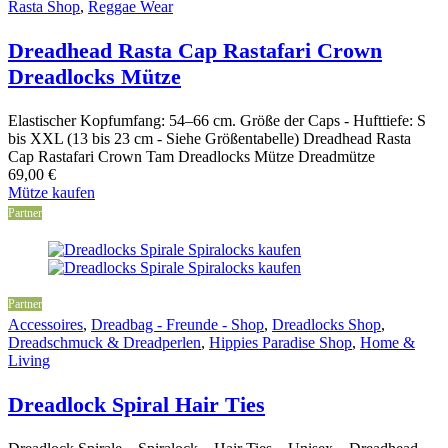
Rasta Shop
,
Reggae Wear
Dreadhead Rasta Cap Rastafari Crown
Dreadlocks Mütze
Elastischer Kopfumfang: 54–66 cm. Größe der Caps - Hufttiefe: S
bis XXL (13 bis 23 cm - Siehe Größentabelle) Dreadhead Rasta
Cap Rastafari Crown Tam Dreadlocks Mütze Dreadmütze
69,00
€
Mütze kaufen
Partner
Partner
Accessoires
,
Dreadbag - Freunde - Shop
,
Dreadlocks Shop
,
Dreadschmuck & Dreadperlen
,
Hippies Paradise Shop
,
Home &
Living
Dreadlock Spiral Hair Ties