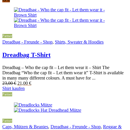
Partner
Dreadbag - Freunde - Shop
,
Shirts, Sweater & Hoodies
Dreadbag T-Shirt
Dreadbag – Who the cap fit – Let them wear it – Shirt The
Dreadbag “Who the cap fit – Let them wear it” T-Shirt is available
in many many different colours. A must have for ...
Original
Current
23,00
€
21,00
€
price
price
Shirt kaufen
was:
is:
Partner
23,00 €.
21,00 €.
Partner
Caps, Mützen & Beanies
,
Dreadbag - Freunde - Shop
,
Reggae &