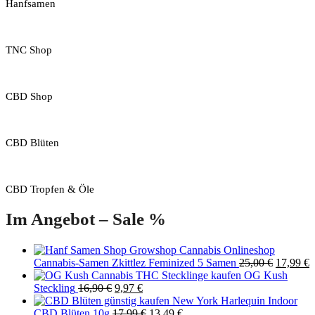
Hanfsamen
TNC Shop
CBD Shop
CBD Blüten
CBD Tropfen & Öle
Im Angebot – Sale %
Original
C
Cannabis-Samen Zkittlez Feminized 5 Samen
25,00
€
17,99
€
price
p
OG Kush
Original
Current
was:
i
Steckling
16,90
€
9,97
€
price
price
25,00 €.
1
New York Harlequin Indoor
was:
is:
Original
Current
CBD Blüten 10g
17,99
€
13,49
€