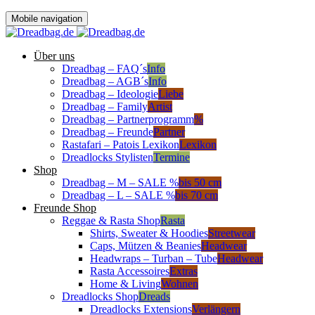
Mobile navigation
Über uns
Dreadbag – FAQ´s
Info
Dreadbag – AGB´s
Info
Dreadbag – Ideologie
Liebe
Dreadbag – Family
Artist
Dreadbag – Partnerprogramm
%
Dreadbag – Freunde
Partner
Rastafari – Patois Lexikon
Lexikon
Dreadlocks Stylisten
Termine
Shop
Dreadbag – M – SALE %
bis 50 cm
Dreadbag – L – SALE %
bis 70 cm
Freunde Shop
Reggae & Rasta Shop
Rasta
Shirts, Sweater & Hoodies
Streetwear
Caps, Mützen & Beanies
Headwear
Headwraps – Turban – Tube
Headwear
Rasta Accessoires
Extras
Home & Living
Wohnen
Dreadlocks Shop
Dreads
Dreadlocks Extensions
Verlängern