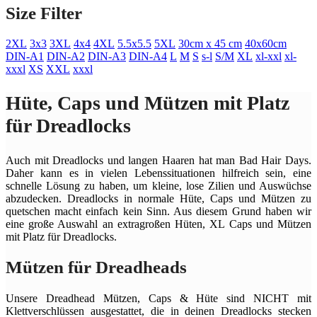
Size Filter
2XL
3x3
3XL
4x4
4XL
5.5x5.5
5XL
30cm x 45 cm
40x60cm
DIN-A1
DIN-A2
DIN-A3
DIN-A4
L
M
S
s-l
S/M
XL
xl-xxl
xl-
xxxl
XS
XXL
xxxl
Hüte, Caps und Mützen mit Platz
für Dreadlocks
Auch mit Dreadlocks und langen Haaren hat man Bad Hair Days.
Daher kann es in vielen Lebenssituationen hilfreich sein, eine
schnelle Lösung zu haben, um kleine, lose Zilien und Auswüchse
abzudecken. Dreadlocks in normale Hüte, Caps und Mützen zu
quetschen macht einfach kein Sinn. Aus diesem Grund haben wir
eine große Auswahl an extragroßen Hüten, XL Caps und Mützen
mit Platz für Dreadlocks.
Mützen für Dreadheads
Unsere Dreadhead Mützen, Caps & Hüte sind NICHT mit
Klettverschlüssen ausgestattet, die in deinen Dreadlocks stecken