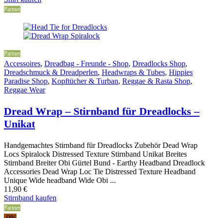
Partner
Partner
Accessoires
,
Dreadbag - Freunde - Shop
,
Dreadlocks Shop
,
Dreadschmuck & Dreadperlen
,
Headwraps & Tubes
,
Hippies
Paradise Shop
,
Kopftücher & Turban
,
Reggae & Rasta Shop
,
Reggae Wear
Dread Wrap – Stirnband für Dreadlocks –
Unikat
Handgemachtes Stirnband für Dreadlocks Zubehör Dead Wrap
Locs Spiralock Distressed Texture Stirnband Unikat Breites
Stirnband Breiter Obi Gürtel Bund - Earthy Headband Dreadlock
Accessories Dead Wrap Loc Tie Distressed Texture Headband
Unique Wide headband Wide Obi ...
11,90
€
Stirnband kaufen
Partner
-9%