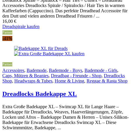
Dreadlock Spirale – Spiralock – Hair Ties – Unisex – Dreadhead
Accessories Dreadlocks Spirale / Spiralocks / Hair Ties in warmen
Kaffeefarben (Cappuccino). Das perfekte Dreadhead Accessoire für
den Dutt und vielen anderen Dreadhead Frisuren / ...
16,00
€
Dreadspirale kaufen
Partner
-41%
Partner
Accessoires
,
Bademode
,
Bademode - Boys
,
Bademode - Girls
,
Caps, Mützen & Beanies
,
Dreadbag - Freunde - Shop
,
Dreadlocks
Shop
,
Headwraps & Tubes
,
Home & Living
,
Reggae & Rasta Shop
Dreadlocks Badekappe XL
Extra Große Badekappe XL – Swimcap XL für Lange Haare –
Badekappe für Dreadlocks, Weaves, Haarverlängerungen, Zöpfe,
Locken und Afros – Badekappe Damen & Herren – Unisex-Silikon-
Badekappe für Erwachsene Dreadlocks Swimcap XL – Diese
Schwimmmütze, Badekappe, ...