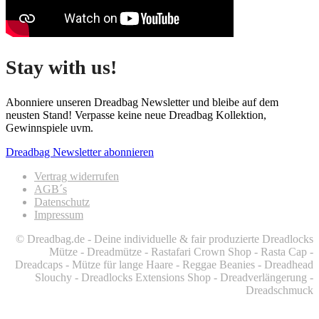
Stay with us!
Abonniere unseren Dreadbag Newsletter und bleibe auf dem
neusten Stand! Verpasse keine neue Dreadbag Kollektion,
Gewinnspiele uvm.
Dreadbag Newsletter abonnieren
Vertrag widerrufen
AGB´s
Datenschutz
Impressum
© Dreadbag.de - Deine individuelle & fair produzierte Dreadlocks
Mütze - Dreadmütze - Rastafari Crown Shop - Rasta Cap -
Dreadcaps -
Mütze für lange Haare -
Reggae Beanies - Dreadhead
Slouchy - Dreadlocks Extensions Shop - Dreadverlängerung -
Dreadschmuck