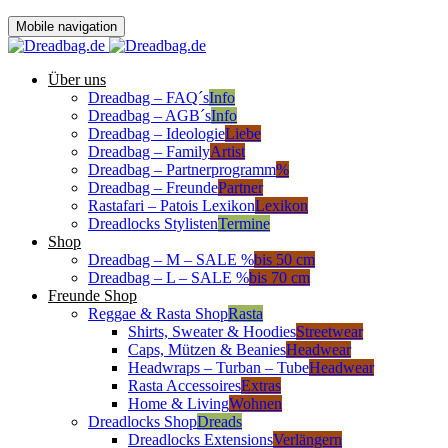
Mobile navigation
Über uns
Dreadbag – FAQ´s
Info
Dreadbag – AGB´s
Info
Dreadbag – Ideologie
Liebe
Dreadbag – Family
Artist
Dreadbag – Partnerprogramm
%
Dreadbag – Freunde
Partner
Rastafari – Patois Lexikon
Lexikon
Dreadlocks Stylisten
Termine
Shop
Dreadbag – M – SALE %
bis 50 cm
Dreadbag – L – SALE %
bis 70 cm
Freunde Shop
Reggae & Rasta Shop
Rasta
Shirts, Sweater & Hoodies
Streetwear
Caps, Mützen & Beanies
Headwear
Headwraps – Turban – Tube
Headwear
Rasta Accessoires
Extras
Home & Living
Wohnen
Dreadlocks Shop
Dreads
Dreadlocks Extensions
Verlängern