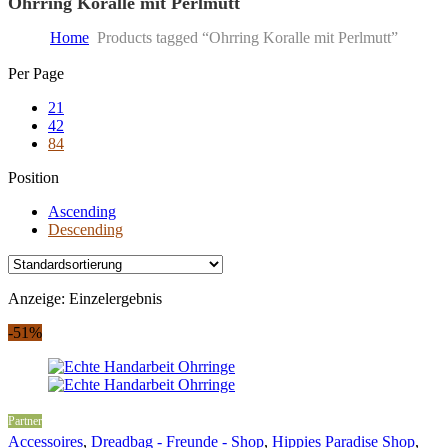
Ohrring Koralle mit Perlmutt
Home
Products tagged “Ohrring Koralle mit Perlmutt”
Skip
Per Page
to
21
content
42
84
Position
Ascending
Descending
Anzeige: Einzelergebnis
-51%
Partner
Accessoires
,
Dreadbag - Freunde - Shop
,
Hippies Paradise Shop
,