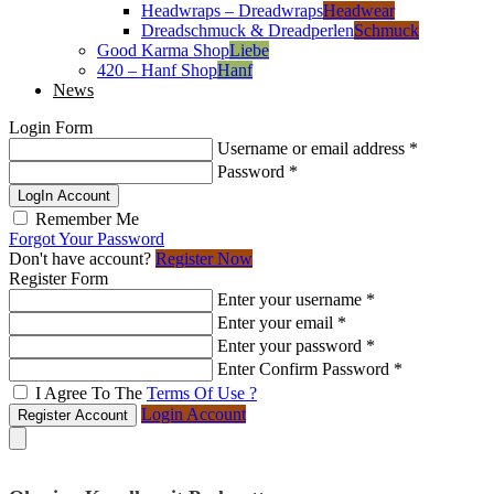
Headwraps – Dreadwraps
Headwear
Dreadschmuck & Dreadperlen
Schmuck
Good Karma Shop
Liebe
420 – Hanf Shop
Hanf
News
Login Form
Username or email address
*
Password
*
LogIn Account
Remember Me
Forgot Your Password
Don't have account?
Register Now
Register Form
Enter your username
*
Enter your email
*
Enter your password
*
Enter Confirm Password
*
I Agree To The
Terms Of Use ?
Login Account
Register Account