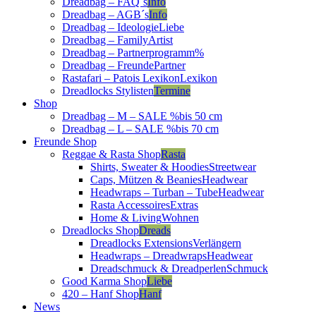
Dreadbag – FAQ´s
Info
Dreadbag – AGB´s
Info
Dreadbag – Ideologie
Liebe
Dreadbag – Family
Artist
Dreadbag – Partnerprogramm
%
Dreadbag – Freunde
Partner
Rastafari – Patois Lexikon
Lexikon
Dreadlocks Stylisten
Termine
Shop
Dreadbag – M – SALE %
bis 50 cm
Dreadbag – L – SALE %
bis 70 cm
Freunde Shop
Reggae & Rasta Shop
Rasta
Shirts, Sweater & Hoodies
Streetwear
Caps, Mützen & Beanies
Headwear
Headwraps – Turban – Tube
Headwear
Rasta Accessoires
Extras
Home & Living
Wohnen
Dreadlocks Shop
Dreads
Dreadlocks Extensions
Verlängern
Headwraps – Dreadwraps
Headwear
Dreadschmuck & Dreadperlen
Schmuck
Good Karma Shop
Liebe
420 – Hanf Shop
Hanf
News