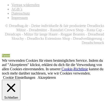
Vertrag widerrufen
AGB´s
Datenschutz
Impressum
© Dreadbag.de - Deine individuelle & fair produzierte Dreadlocks
Mütze - Dreadmütze - Rastafari Crown Shop - Rasta Cap -
Dreadcaps -
Mütze für lange Haare -
Reggae Beanies - Dreadhead
Slouchy - Dreadlocks Extensions Shop - Dreadverlängerung -
Dreadschmuck
Partner
Wir verwenden Cookies für einen bestmöglichen Service. Indem du
auf "Akzeptieren" klickst, erklärst du dich für die Verwendung von
allen Cookies einverstanden. In unserer
Cookie-Richtlinie
kannst du
noch mehr darüber nachlesen, wie wir Cookies verwenden.
Cookie Einstellungen
Akzeptieren
Schließen