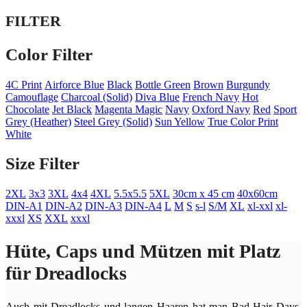
FILTER
Color Filter
4C Print
Airforce Blue
Black
Bottle Green
Brown
Burgundy
Camouflage
Charcoal (Solid)
Diva Blue
French Navy
Hot
Chocolate
Jet Black
Magenta Magic
Navy
Oxford Navy
Red
Sport
Grey (Heather)
Steel Grey (Solid)
Sun Yellow
True Color Print
White
Size Filter
2XL
3x3
3XL
4x4
4XL
5.5x5.5
5XL
30cm x 45 cm
40x60cm
DIN-A1
DIN-A2
DIN-A3
DIN-A4
L
M
S
s-l
S/M
XL
xl-xxl
xl-
xxxl
XS
XXL
xxxl
Hüte, Caps und Mützen mit Platz
für Dreadlocks
Auch mit Dreadlocks und langen Haaren hat man Bad Hair Days.