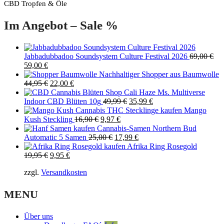
CBD Tropfen & Öle
Im Angebot – Sale %
Jabbadubbadoo Soundsystem Culture Festival 2026
69,00
€
Original
Current
59,00
€
price
price
Nachhaltiger Shopper aus Baumwolle
was:
is:
Original
Current
44,95
€
22,00
€
69,00 €.
59,00 €.
price
price
Cali Haze Ms. Multiverse
was:
is:
Original
Current
Indoor CBD Blüten 10g
49,99
€
35,99
€
44,95 €.
22,00 €.
price
price
Mango
Original
Current
was:
is:
Kush Steckling
16,90
€
9,97
€
price
price
49,99 €.
35,99 €.
Cannabis-Samen Northern Bud
was:
Original
is:
Current
Automatic 5 Samen
25,00
€
17,99
€
16,90 €.
price
9,97 €.
price
Afrika Ring Rosegold
Original
Current
was:
is:
19,95
€
9,95
€
price
price
25,00 €.
17,99 €.
zzgl.
Versandkosten
was:
is:
19,95 €.
9,95 €.
MENU
Über uns