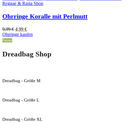
Reggae & Rasta Shop
Ohrringe Koralle mit Perlmutt
Original
Current
9,99
€
4,99
€
price
price
Ohrringe kaufen
was:
is:
Partner
9,99 €.
4,99 €.
Dreadbag Shop
Dreadbag - Größe M
Dreadbag - Größe L
Dreadbag - Größe XL