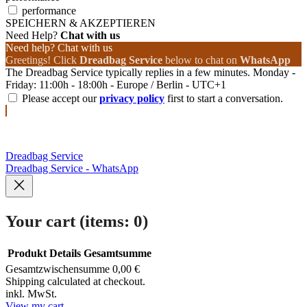
performance
SPEICHERN & AKZEPTIEREN
Need Help?
Chat with us
Need help? Chat with us
Greetings! Click
Dreadbag Service
below to chat on
WhatsApp
The Dreadbag Service typically replies in a few minutes. Monday -
Friday: 11:00h - 18:00h - Europe / Berlin - UTC+1
Please accept our
privacy policy
first to start a conversation.
Dreadbag Service
Dreadbag Service - WhatsApp
Your cart
(items: 0)
Produkt
Details
Gesamtsumme
Gesamtzwischensumme
0,00 €
Products
Shipping calculated at checkout.
inkl. MwSt.
in
View my cart