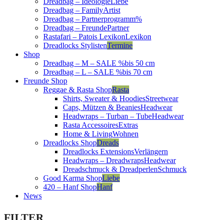
Dreadbag – Ideologie
Liebe
Dreadbag – Family
Artist
Dreadbag – Partnerprogramm
%
Dreadbag – Freunde
Partner
Rastafari – Patois Lexikon
Lexikon
Dreadlocks Stylisten
Termine
Shop
Dreadbag – M – SALE %
bis 50 cm
Dreadbag – L – SALE %
bis 70 cm
Freunde Shop
Reggae & Rasta Shop
Rasta
Shirts, Sweater & Hoodies
Streetwear
Caps, Mützen & Beanies
Headwear
Headwraps – Turban – Tube
Headwear
Rasta Accessoires
Extras
Home & Living
Wohnen
Dreadlocks Shop
Dreads
Dreadlocks Extensions
Verlängern
Headwraps – Dreadwraps
Headwear
Dreadschmuck & Dreadperlen
Schmuck
Good Karma Shop
Liebe
420 – Hanf Shop
Hanf
News
FILTER