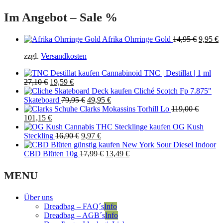
Im Angebot – Sale %
Origina
C
Afrika Ohrringe Gold
14,95
€
9,95
€
price
p
zzgl.
Versandkosten
was:
is
14,95 €
9
Cannabinoid TNC | Destillat | 1 ml
Original
Current
27,10
€
19,59
€
price
price
Cliché Scotch Fp 7.875"
was:
is:
Original
Current
Skateboard
79,95
€
49,95
€
27,10 €.
19,59 €.
price
price
Clarks Mokassins Torhill Lo
119,00
€
Original
Current
was:
is:
101,15
€
price
price
79,95 €.
49,95 €.
OG Kush
was:
is:
Original
Current
Steckling
16,90
€
9,97
€
119,00 €.
101,15 €.
price
price
New York Sour Diesel Indoor
was:
is:
Original
Current
CBD Blüten 10g
17,99
€
13,49
€
16,90 €.
9,97 €.
price
price
was:
is:
MENU
17,99 €.
13,49 €.
Über uns
Dreadbag – FAQ´s
Info
Dreadbag – AGB´s
Info