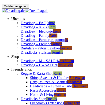
Mobile navigation
Über uns
Dreadbag – FAQ´s
Info
Dreadbag – AGB´s
Info
Dreadbag – Ideologie
Liebe
Dreadbag – Family
Artist
Dreadbag – Partnerprogramm
%
Dreadbag – Freunde
Partner
Rastafari – Patois Lexikon
Lexikon
Dreadlocks Stylisten
Termine
Shop
Dreadbag – M – SALE %
bis 50 cm
Dreadbag – L – SALE %
bis 70 cm
Freunde Shop
Reggae & Rasta Shop
Rasta
Shirts, Sweater & Hoodies
Streetwear
Caps, Mützen & Beanies
Headwear
Headwraps – Turban – Tube
Headwear
Rasta Accessoires
Extras
Home & Living
Wohnen
Dreadlocks Shop
Dreads
Dreadlocks Extensions
Verlängern