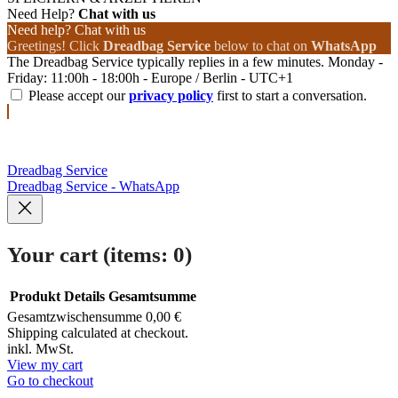
Need Help?
Chat with us
Need help? Chat with us
Greetings! Click
Dreadbag Service
below to chat on
WhatsApp
The Dreadbag Service typically replies in a few minutes. Monday -
Friday: 11:00h - 18:00h - Europe / Berlin - UTC+1
Please accept our
privacy policy
first to start a conversation.
Dreadbag Service
Dreadbag Service - WhatsApp
Your cart
(items: 0)
Produkt
Details
Gesamtsumme
Gesamtzwischensumme
0,00 €
Products
Shipping calculated at checkout.
inkl. MwSt.
in
View my cart
Go to checkout
cart