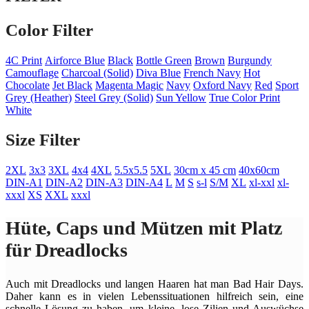
Color Filter
4C Print
Airforce Blue
Black
Bottle Green
Brown
Burgundy
Camouflage
Charcoal (Solid)
Diva Blue
French Navy
Hot
Chocolate
Jet Black
Magenta Magic
Navy
Oxford Navy
Red
Sport
Grey (Heather)
Steel Grey (Solid)
Sun Yellow
True Color Print
White
Size Filter
2XL
3x3
3XL
4x4
4XL
5.5x5.5
5XL
30cm x 45 cm
40x60cm
DIN-A1
DIN-A2
DIN-A3
DIN-A4
L
M
S
s-l
S/M
XL
xl-xxl
xl-
xxxl
XS
XXL
xxxl
Hüte, Caps und Mützen mit Platz
für Dreadlocks
Auch mit Dreadlocks und langen Haaren hat man Bad Hair Days.
Daher kann es in vielen Lebenssituationen hilfreich sein, eine
schnelle Lösung zu haben, um kleine, lose Zilien und Auswüchse