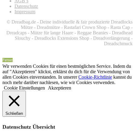
AGB´s
Datenschutz
Impressum
© Dreadbag.de - Deine individuelle & fair produzierte Dreadlocks
Mütze - Dreadmütze - Rastafari Crown Shop - Rasta Cap -
Dreadcaps -
Mütze für lange Haare -
Reggae Beanies - Dreadhead
Slouchy - Dreadlocks Extensions Shop - Dreadverlängerung -
Dreadschmuck
Partner
Wir verwenden Cookies für einen bestmöglichen Service. Indem du
auf "Akzeptieren" klickst, erklärst du dich für die Verwendung von
allen Cookies einverstanden. In unserer
Cookie-Richtlinie
kannst du
noch mehr darüber nachlesen, wie wir Cookies verwenden.
Cookie Einstellungen
Akzeptieren
Schließen
Datenschutz Übersicht