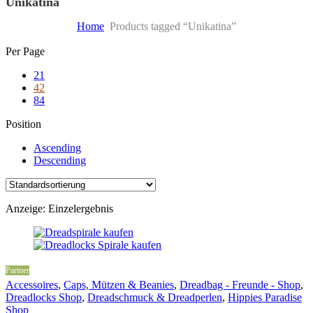
Unikatina
Home
Products tagged “Unikatina”
Skip
Per Page
to
21
content
42
84
Position
Ascending
Descending
Anzeige: Einzelergebnis
Partner
Accessoires
,
Caps, Mützen & Beanies
,
Dreadbag - Freunde - Shop
,
Dreadlocks Shop
,
Dreadschmuck & Dreadperlen
,
Hippies Paradise
Shop