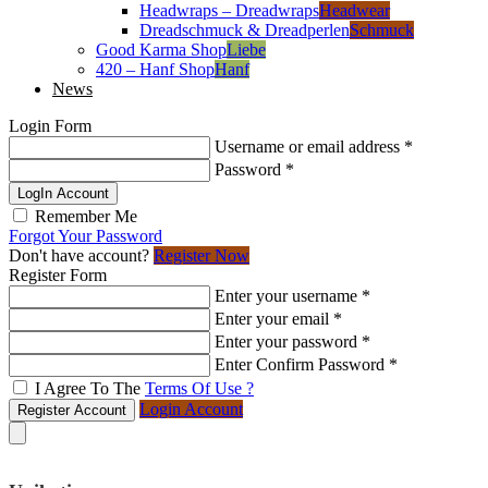
Headwraps – Dreadwraps
Headwear
Dreadschmuck & Dreadperlen
Schmuck
Good Karma Shop
Liebe
420 – Hanf Shop
Hanf
News
Login Form
Username or email address
*
Password
*
LogIn Account
Remember Me
Forgot Your Password
Don't have account?
Register Now
Register Form
Enter your username
*
Enter your email
*
Enter your password
*
Enter Confirm Password
*
I Agree To The
Terms Of Use ?
Login Account
Register Account