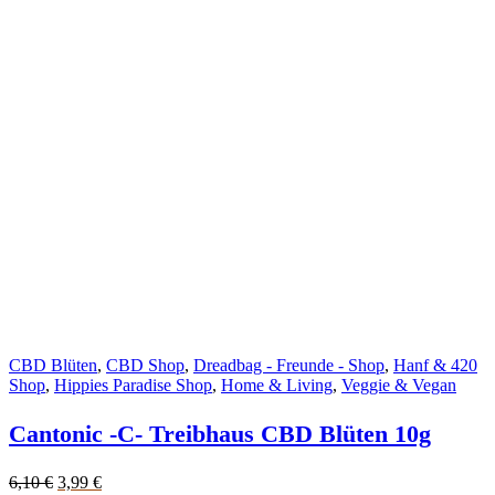
CBD Blüten
,
CBD Shop
,
Dreadbag - Freunde - Shop
,
Hanf & 420
Shop
,
Hippies Paradise Shop
,
Home & Living
,
Veggie & Vegan
Cantonic -C- Treibhaus CBD Blüten 10g
Original
Current
6,10
€
3,99
€