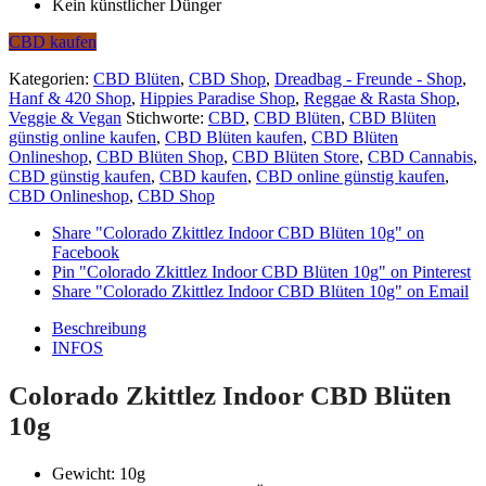
Kein künstlicher Dünger
CBD kaufen
Kategorien:
CBD Blüten
,
CBD Shop
,
Dreadbag - Freunde - Shop
,
Hanf & 420 Shop
,
Hippies Paradise Shop
,
Reggae & Rasta Shop
,
Veggie & Vegan
Stichworte:
CBD
,
CBD Blüten
,
CBD Blüten
günstig online kaufen
,
CBD Blüten kaufen
,
CBD Blüten
Onlineshop
,
CBD Blüten Shop
,
CBD Blüten Store
,
CBD Cannabis
,
CBD günstig kaufen
,
CBD kaufen
,
CBD online günstig kaufen
,
CBD Onlineshop
,
CBD Shop
Share "Colorado Zkittlez Indoor CBD Blüten 10g" on
Facebook
Pin "Colorado Zkittlez Indoor CBD Blüten 10g" on Pinterest
Share "Colorado Zkittlez Indoor CBD Blüten 10g" on Email
Beschreibung
INFOS
Colorado Zkittlez Indoor CBD Blüten
10g
Gewicht: 10g