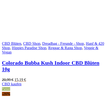
CBD Blüten
,
CBD Shop
,
Dreadbag - Freunde - Shop
,
Hanf & 420
Shop
,
Hippies Paradise Shop
,
Reggae & Rasta Shop
,
Veggie &
Vegan
Colorado Bubba Kush Indoor CBD Blüten
10g
Original
Current
20,99
€
15,19
€
price
price
CBD kaufen
was:
is:
Partner
20,99 €.
15,19 €.
-26%