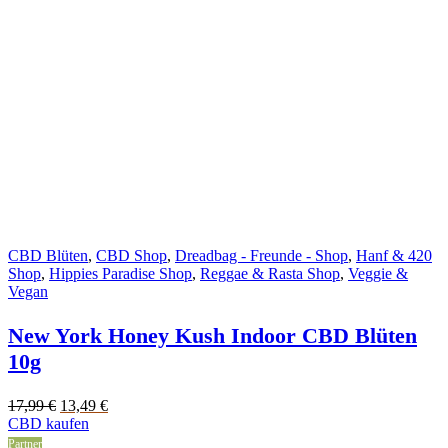
CBD Blüten
,
CBD Shop
,
Dreadbag - Freunde - Shop
,
Hanf & 420
Shop
,
Hippies Paradise Shop
,
Reggae & Rasta Shop
,
Veggie &
Vegan
New York Honey Kush Indoor CBD Blüten
10g
Original
Current
17,99
€
13,49
€
price
price
CBD kaufen
was:
is:
Partner