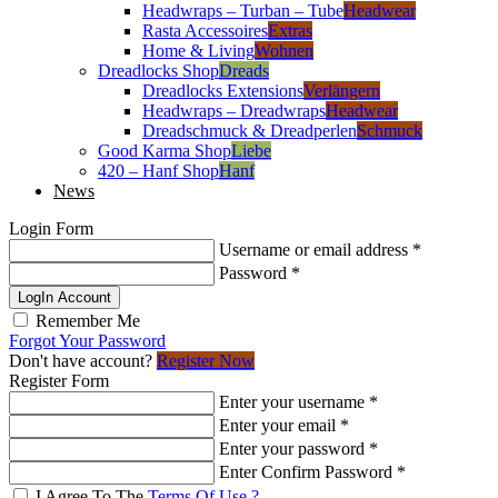
Headwraps – Turban – Tube
Headwear
Rasta Accessoires
Extras
Home & Living
Wohnen
Dreadlocks Shop
Dreads
Dreadlocks Extensions
Verlängern
Headwraps – Dreadwraps
Headwear
Dreadschmuck & Dreadperlen
Schmuck
Good Karma Shop
Liebe
420 – Hanf Shop
Hanf
News
Login Form
Username or email address
*
Password
*
LogIn Account
Remember Me
Forgot Your Password
Don't have account?
Register Now
Register Form
Enter your username
*
Enter your email
*
Enter your password
*
Enter Confirm Password
*
I Agree To The
Terms Of Use ?