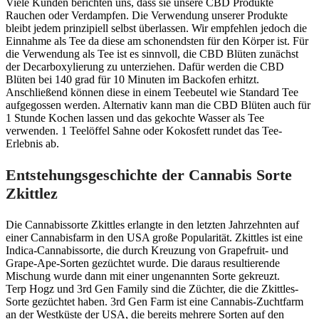
Viele Kunden berichten uns, dass sie unsere CBD Produkte
Rauchen oder Verdampfen. Die Verwendung unserer Produkte
bleibt jedem prinzipiell selbst überlassen. Wir empfehlen jedoch die
Einnahme als Tee da diese am schonendsten für den Körper ist. Für
die Verwendung als Tee ist es sinnvoll, die CBD Blüten zunächst
der Decarboxylierung zu unterziehen. Dafür werden die CBD
Blüten bei 140 grad für 10 Minuten im Backofen erhitzt.
Anschließend können diese in einem Teebeutel wie Standard Tee
aufgegossen werden. Alternativ kann man die CBD Blüten auch für
1 Stunde Kochen lassen und das gekochte Wasser als Tee
verwenden. 1 Teelöffel Sahne oder Kokosfett rundet das Tee-
Erlebnis ab.
Entstehungsgeschichte der Cannabis Sorte
Zkittlez
Die Cannabissorte Zkittles erlangte in den letzten Jahrzehnten auf
einer Cannabisfarm in den USA große Popularität. Zkittles ist eine
Indica-Cannabissorte, die durch Kreuzung von Grapefruit- und
Grape-Ape-Sorten gezüchtet wurde. Die daraus resultierende
Mischung wurde dann mit einer ungenannten Sorte gekreuzt.
Terp Hogz und 3rd Gen Family sind die Züchter, die die Zkittles-
Sorte gezüchtet haben. 3rd Gen Farm ist eine Cannabis-Zuchtfarm
an der Westküste der USA, die bereits mehrere Sorten auf den