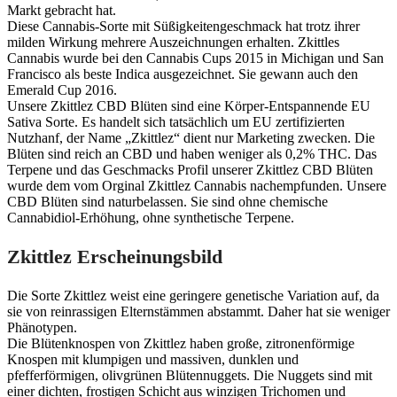
Markt gebracht hat.
Diese Cannabis-Sorte mit Süßigkeitengeschmack hat trotz ihrer
milden Wirkung mehrere Auszeichnungen erhalten. Zkittles
Cannabis wurde bei den Cannabis Cups 2015 in Michigan und San
Francisco als beste Indica ausgezeichnet. Sie gewann auch den
Emerald Cup 2016.
Unsere Zkittlez CBD Blüten sind eine Körper-Entspannende EU
Sativa Sorte. Es handelt sich tatsächlich um EU zertifizierten
Nutzhanf, der Name „Zkittlez“ dient nur Marketing zwecken. Die
Blüten sind reich an CBD und haben weniger als 0,2% THC. Das
Terpene und das Geschmacks Profil unserer Zkittlez CBD Blüten
wurde dem vom Orginal Zkittlez Cannabis nachempfunden. Unsere
CBD Blüten sind naturbelassen. Sie sind ohne chemische
Cannabidiol-Erhöhung, ohne synthetische Terpene.
Zkittlez Erscheinungsbild
Die Sorte Zkittlez weist eine geringere genetische Variation auf, da
sie von reinrassigen Elternstämmen abstammt. Daher hat sie weniger
Phänotypen.
Die Blütenknospen von Zkittlez haben große, zitronenförmige
Knospen mit klumpigen und massiven, dunklen und
pfefferförmigen, olivgrünen Blütennuggets. Die Nuggets sind mit
einer dichten, frostigen Schicht aus winzigen Trichomen und