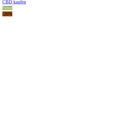
price
price
CBD kaufen
was:
is:
Partner
6,10 €.
3,99 €.
-26%