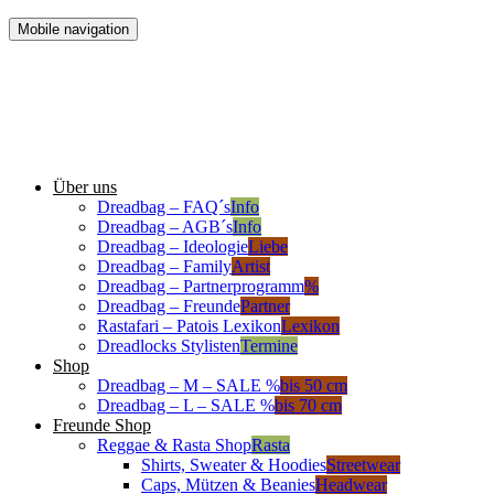
Mobile navigation
Über uns
Dreadbag – FAQ´s
Info
Dreadbag – AGB´s
Info
Dreadbag – Ideologie
Liebe
Dreadbag – Family
Artist
Dreadbag – Partnerprogramm
%
Dreadbag – Freunde
Partner
Rastafari – Patois Lexikon
Lexikon
Dreadlocks Stylisten
Termine
Shop
Dreadbag – M – SALE %
bis 50 cm
Dreadbag – L – SALE %
bis 70 cm
Freunde Shop
Reggae & Rasta Shop
Rasta
Shirts, Sweater & Hoodies
Streetwear
Caps, Mützen & Beanies
Headwear