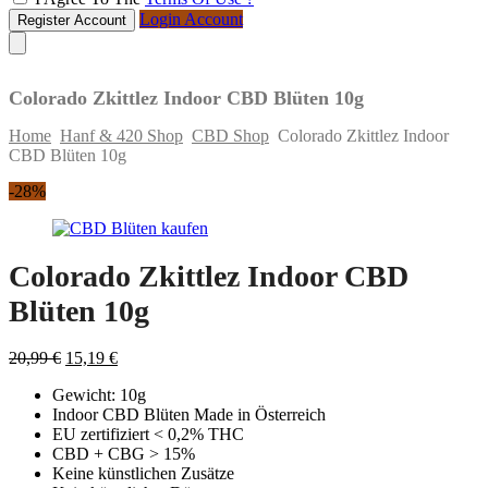
Login Account
Register Account
Colorado Zkittlez Indoor CBD Blüten 10g
Home
Hanf & 420 Shop
CBD Shop
Colorado Zkittlez Indoor
CBD Blüten 10g
Skip
-28%
to
content
Colorado Zkittlez Indoor CBD
Blüten 10g
Original
Current
20,99
€
15,19
€
price
price
Gewicht: 10g
was:
is:
Indoor CBD Blüten Made in Österreich
20,99 €.
15,19 €.
EU zertifiziert < 0,2% THC
CBD + CBG > 15%
Keine künstlichen Zusätze