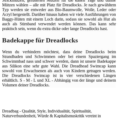
Strickmützen, gefütterten Mützen für die kalten Tage und dünne
Mützen wählen – alle mit Platz für Dreadlocks. Je nach gewähltem
Typ werden sie entweder aus Bio-Baumwolle, Wolle, Leder oder
Acryl hergestellt. Darüber hinaus haben wir viele Ausführungen von
Baggy-Hüten mit einem Loch darin, sodass sie sowohl als Hut als
auch als Stirnband verwendet werden können. Das kann sehr
praktisch sein, wenn du extra dicke oder lange Dreadlocks hast.
Badekappe für Dreadlocks
Wenn du verhindern möchtest, dass deine Dreadlocks beim
Strandbaden und Schwimmen oder bei einem Spaziergang im
Schwimmbad nass und schwer werden, dann ist unsere Badekappe
aus Silikon eine sehr gute Wahl. Die Dreadhead Swimcap kann
sowohl von Erwachsenen als auch von Kindern getragen werden.
Die Dreadlocks Swimcap ist in vier verschiedenen Längen
erhältlich. S - M - L und XL - Abhängig von der länge und deinem
Volumen deiner Dreadlocks.
Dreadbag - Qualität, Style, Individualität, Spiritualität,
Naturverbundenheit, Würde & Kapitalismuskritik vereint in