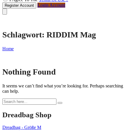
Login Account
Register Account
Schlagwort:
RIDDIM Mag
Home
Skip
Nothing Found
to
content
It seems we can’t find what you’re looking for. Perhaps searching
can help.
Dreadbag Shop
Dreadbag - Größe M