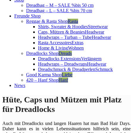
Dreadbag – M – SALE %
bis 50 cm
Dreadbag – L – SALE %
bis 70 cm
Freunde Shop
Reggae & Rasta Shop
Rasta
Shirts, Sweater & Hoodies
Streetwear
Caps, Mützen & Beanies
Headwear
Headwraps – Turban – Tube
Headwear
Rasta Accessoires
Extras
Home & Living
Wohnen
Dreadlocks Shop
Dreads
Dreadlocks Extensions
Verlängern
Headwraps – Dreadwraps
Headwear
Dreadschmuck & Dreadperlen
Schmuck
Good Karma Shop
Liebe
420 – Hanf Shop
Hanf
News
Hüte, Caps und Mützen mit Platz
für Dreadlocks
Auch mit Dreadlocks und langen Haaren hat man Bad Hair Days.
Daher kann es in vielen Lebenssituationen hilfreich sein, eine