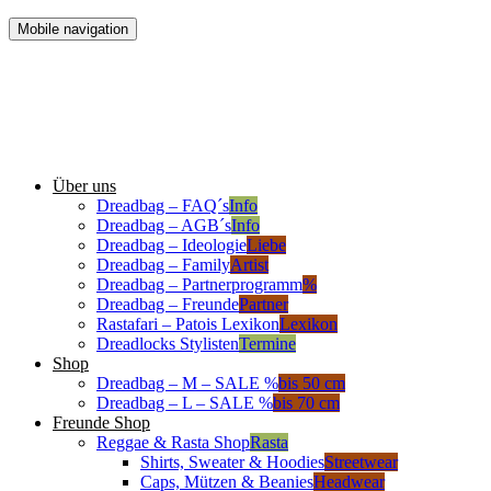
Mobile navigation
Über uns
Dreadbag – FAQ´s
Info
Dreadbag – AGB´s
Info
Dreadbag – Ideologie
Liebe
Dreadbag – Family
Artist
Dreadbag – Partnerprogramm
%
Dreadbag – Freunde
Partner
Rastafari – Patois Lexikon
Lexikon
Dreadlocks Stylisten
Termine
Shop
Dreadbag – M – SALE %
bis 50 cm
Dreadbag – L – SALE %
bis 70 cm
Freunde Shop
Reggae & Rasta Shop
Rasta
Shirts, Sweater & Hoodies
Streetwear
Caps, Mützen & Beanies
Headwear