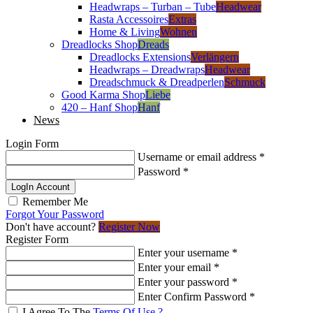
Headwraps – Turban – Tube
Headwear
Rasta Accessoires
Extras
Home & Living
Wohnen
Dreadlocks Shop
Dreads
Dreadlocks Extensions
Verlängern
Headwraps – Dreadwraps
Headwear
Dreadschmuck & Dreadperlen
Schmuck
Good Karma Shop
Liebe
420 – Hanf Shop
Hanf
News
Login Form
Username or email address
*
Password
*
LogIn Account
Remember Me
Forgot Your Password
Don't have account?
Register Now
Register Form
Enter your username
*
Enter your email
*
Enter your password
*
Enter Confirm Password
*
I Agree To The
Terms Of Use ?