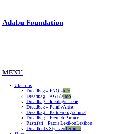
Adabu Foundation
MENU
Über uns
Dreadbag – FAQ´s
Info
Dreadbag – AGB´s
Info
Dreadbag – Ideologie
Liebe
Dreadbag – Family
Artist
Dreadbag – Partnerprogramm
%
Dreadbag – Freunde
Partner
Rastafari – Patois Lexikon
Lexikon
Dreadlocks Stylisten
Termine
Shop