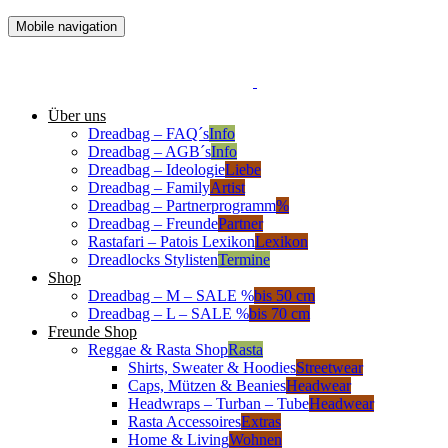
Mobile navigation
Über uns
Dreadbag – FAQ´s
Info
Dreadbag – AGB´s
Info
Dreadbag – Ideologie
Liebe
Dreadbag – Family
Artist
Dreadbag – Partnerprogramm
%
Dreadbag – Freunde
Partner
Rastafari – Patois Lexikon
Lexikon
Dreadlocks Stylisten
Termine
Shop
Dreadbag – M – SALE %
bis 50 cm
Dreadbag – L – SALE %
bis 70 cm
Freunde Shop
Reggae & Rasta Shop
Rasta
Shirts, Sweater & Hoodies
Streetwear
Caps, Mützen & Beanies
Headwear
Headwraps – Turban – Tube
Headwear
Rasta Accessoires
Extras
Home & Living
Wohnen