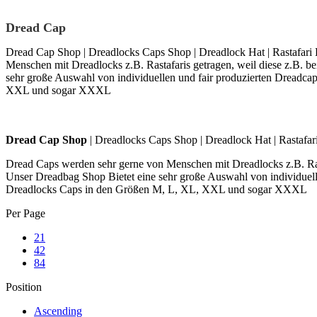
Dread Cap
Dread Cap Shop | Dreadlocks Caps Shop | Dreadlock Hat | Rastafari 
Menschen mit Dreadlocks z.B. Rastafaris getragen, weil diese z.B. b
sehr große Auswahl von individuellen und fair produzierten Dreadca
XXL und sogar XXXL
Skip
Dread Cap Shop
| Dreadlocks Caps Shop | Dreadlock Hat | Rastafar
to
Dread Caps werden sehr gerne von Menschen mit Dreadlocks z.B. Rasta
content
Unser Dreadbag Shop Bietet eine sehr große Auswahl von individuelle
Dreadlocks Caps in den Größen M, L, XL, XXL und sogar XXXL
Per Page
21
42
84
Position
Ascending