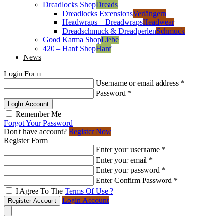
Dreadlocks Shop
Dreads
Dreadlocks Extensions
Verlängern
Headwraps – Dreadwraps
Headwear
Dreadschmuck & Dreadperlen
Schmuck
Good Karma Shop
Liebe
420 – Hanf Shop
Hanf
News
Login Form
Username or email address
*
Password
*
LogIn Account
Remember Me
Forgot Your Password
Don't have account?
Register Now
Register Form
Enter your username
*
Enter your email
*
Enter your password
*
Enter Confirm Password
*
I Agree To The
Terms Of Use ?
Login Account
Register Account