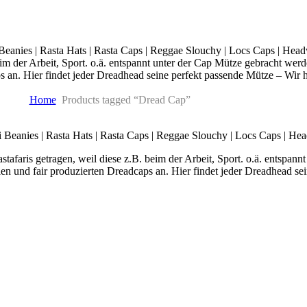
Beanies | Rasta Hats | Rasta Caps | Reggae Slouchy | Locs Caps | He
eim der Arbeit, Sport. o.ä. entspannt unter der Cap Mütze gebracht we
ps an. Hier findet jeder Dreadhead seine perfekt passende Mütze – Wi
Home
Products tagged “Dread Cap”
i Beanies | Rasta Hats | Rasta Caps | Reggae Slouchy | Locs Caps | He
faris getragen, weil diese z.B. beim der Arbeit, Sport. o.ä. entspan
n und fair produzierten Dreadcaps an. Hier findet jeder Dreadhead se