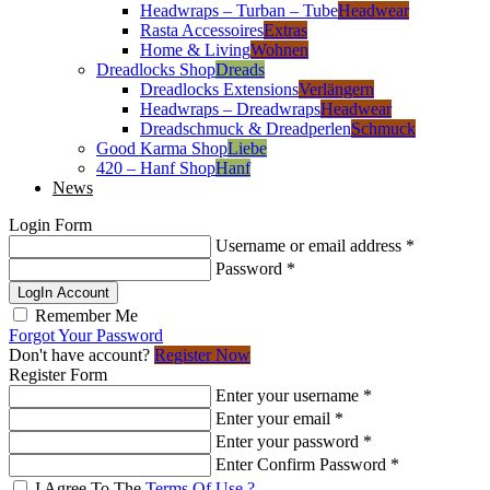
Headwraps – Turban – Tube
Headwear
Rasta Accessoires
Extras
Home & Living
Wohnen
Dreadlocks Shop
Dreads
Dreadlocks Extensions
Verlängern
Headwraps – Dreadwraps
Headwear
Dreadschmuck & Dreadperlen
Schmuck
Good Karma Shop
Liebe
420 – Hanf Shop
Hanf
News
Login Form
Username or email address
*
Password
*
LogIn Account
Remember Me
Forgot Your Password
Don't have account?
Register Now
Register Form
Enter your username
*
Enter your email
*
Enter your password
*
Enter Confirm Password
*
I Agree To The
Terms Of Use ?