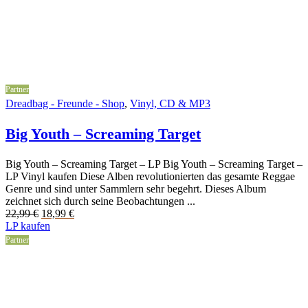
Partner
Dreadbag - Freunde - Shop
,
Vinyl, CD & MP3
Big Youth – Screaming Target
Big Youth – Screaming Target – LP Big Youth – Screaming Target –
LP Vinyl kaufen Diese Alben revolutionierten das gesamte Reggae
Genre und sind unter Sammlern sehr begehrt. Dieses Album
zeichnet sich durch seine Beobachtungen ...
Original
Current
22,99
€
18,99
€
price
price
LP kaufen
was:
is:
Partner
22,99 €.
18,99 €.