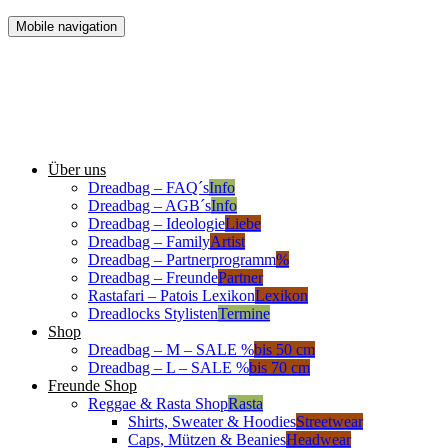
Mobile navigation
Über uns
Dreadbag – FAQ´s
Info
Dreadbag – AGB´s
Info
Dreadbag – Ideologie
Liebe
Dreadbag – Family
Artist
Dreadbag – Partnerprogramm
%
Dreadbag – Freunde
Partner
Rastafari – Patois Lexikon
Lexikon
Dreadlocks Stylisten
Termine
Shop
Dreadbag – M – SALE %
bis 50 cm
Dreadbag – L – SALE %
bis 70 cm
Freunde Shop
Reggae & Rasta Shop
Rasta
Shirts, Sweater & Hoodies
Streetwear
Caps, Mützen & Beanies
Headwear