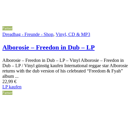
Partner
Dreadbag - Freunde - Shop
,
Vinyl, CD & MP3
Alborosie – Freedon in Dub – LP
Alborosie – Freedon in Dub – LP – Vinyl Alborosie – Freedon in
Dub – LP / Vinyl günstig kaufen International reggae star Alborosie
returns with the dub version of his celebrated “Freedom & Fyah”
album ...
22,99
€
LP kaufen
Partner