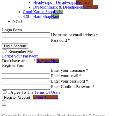
Headwraps – Dreadwraps
Headwear
Dreadschmuck & Dreadperlen
Schmuck
Good Karma Shop
Liebe
420 – Hanf Shop
Hanf
News
Login Form
Username or email address
*
Password
*
LogIn Account
Remember Me
Forgot Your Password
Don't have account?
Register Now
Register Form
Enter your username
*
Enter your email
*
Enter your password
*
Enter Confirm Password
*
I Agree To The
Terms Of Use ?
Login Account
Register Account
Cannabis-Samen Northern Bud Automatic 5 Samen