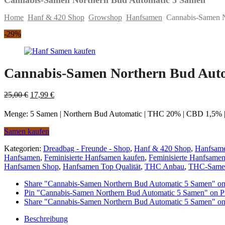
Home
Hanf & 420 Shop
Growshop
Hanfsamen
Cannabis-Samen N
Skip
-29%
to
content
Cannabis-Samen Northern Bud Aut
Original
Current
25,00
€
17,99
€
price
price
was:
is:
Menge: 5 Samen | Northern Bud Automatic | THC 20% | CBD 1,5% | 
25,00 €.
17,99 €.
Samen kaufen
Kategorien:
Dreadbag - Freunde - Shop
,
Hanf & 420 Shop
,
Hanfsam
Hanfsamen
,
Feminisierte Hanfsamen kaufen
,
Feminisierte Hanfsame
Hanfsamen Shop
,
Hanfsamen Top Qualität
,
THC Anbau
,
THC-Same
Share "Cannabis-Samen Northern Bud Automatic 5 Samen" o
Pin "Cannabis-Samen Northern Bud Automatic 5 Samen" on Pi
Share "Cannabis-Samen Northern Bud Automatic 5 Samen" on
Beschreibung