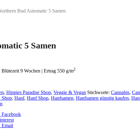
orthern Bud Automatic 5 Samen
omatic 5 Samen
2
Blütezeit 9 Wochen | Ertrag 550 g/m
en
,
Hippies Paradise Shop
,
Veggie & Vegan
Stichworte:
Cannabis
,
Can
n Shop
,
Hanf
,
Hanf Shop
,
Hanfsamen
,
Hanfsamen günstig kaufen
,
Han
n
n Facebook
nterest
 Email