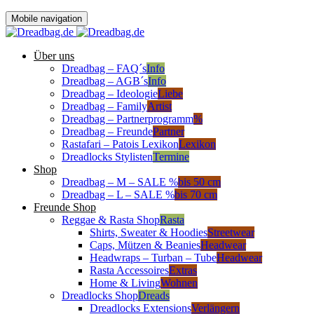
Mobile navigation
Über uns
Dreadbag – FAQ´s
Info
Dreadbag – AGB´s
Info
Dreadbag – Ideologie
Liebe
Dreadbag – Family
Artist
Dreadbag – Partnerprogramm
%
Dreadbag – Freunde
Partner
Rastafari – Patois Lexikon
Lexikon
Dreadlocks Stylisten
Termine
Shop
Dreadbag – M – SALE %
bis 50 cm
Dreadbag – L – SALE %
bis 70 cm
Freunde Shop
Reggae & Rasta Shop
Rasta
Shirts, Sweater & Hoodies
Streetwear
Caps, Mützen & Beanies
Headwear
Headwraps – Turban – Tube
Headwear
Rasta Accessoires
Extras
Home & Living
Wohnen
Dreadlocks Shop
Dreads
Dreadlocks Extensions
Verlängern