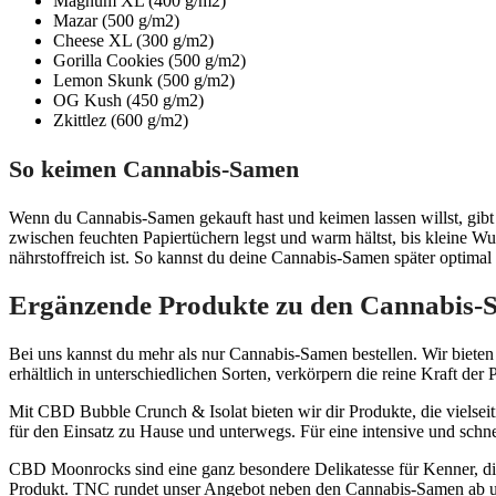
Magnum XL (400 g/m2)
Mazar (500 g/m2)
Cheese XL (300 g/m2)
Gorilla Cookies (500 g/m2)
Lemon Skunk (500 g/m2)
OG Kush (450 g/m2)
Zkittlez (600 g/m2)
So keimen Cannabis-Samen
Wenn du Cannabis-Samen gekauft hast und keimen lassen willst, gibt 
zwischen feuchten Papiertüchern legst und warm hältst, bis kleine Wu
nährstoffreich ist. So kannst du deine Cannabis-Samen später optima
Ergänzende Produkte zu den Cannabis-
Bei uns kannst du mehr als nur Cannabis-Samen bestellen. Wir biete
erhältlich in unterschiedlichen Sorten, verkörpern die reine Kraft de
Mit CBD Bubble Crunch & Isolat bieten wir dir Produkte, die vielseit
für den Einsatz zu Hause und unterwegs. Für eine intensive und s
CBD Moonrocks sind eine ganz besondere Delikatesse für Kenner, die
Produkt. TNC rundet unser Angebot neben den Cannabis-Samen ab und