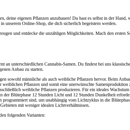
n, deine eigenen Pflanzen anzubauen! Du hast es selbst in der Hand, 
 in unserem Online-Shop, die dich sicherlich begeistern werden.
zeugen und entdecke die unzähligen Möglichkeiten. Mach den ersten Sc
iment an unterschiedlichen Cannabis-Samen. Du findest bei uns klassische
genen Anbau zu starten.
en sowohl männliche als auch weibliche Pflanzen hervor. Beim Anbau 
er weiblichen Pflanzen und somit eine unerwünschte Samenproduktion 
ausschließlich weibliche Pflanzen produzieren. Für ein ideales Wachstu
 der Blütephase 12 Stunden Licht und 12 Stunden Dunkelheit erforder
sch programmiert sind, um unabhängig vom Lichtzyklus in die Blüteph
Gebieten mit weniger idealen Lichtverhältnissen.
den folgenden Varianten: