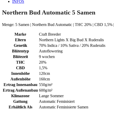
INFOS
Northern Bud Automatic 5 Samen
Menge: 5 Samen | Northern Bud Automatic | THC 20% | CBD 1,5% | 
Marke
Craft Breeder
Eltern
Northern Lights X Big Bud X Ruderalis
Genetik
70% Indica / 10% Sativa / 20% Ruderalis
Blütentyp
Autoflowering
Blütezeit
9 wochen
THC
20%
CBD
1,5%
Innenhöhe
120cm
Außenhöhe
160cm
Ertrag Innenanbau
550g/m²
Ertrag Außenanbau
600g/m²
Klimazone
Lange Sommer
Gattung
Automatic Feminisiert
Erhältlich Als
Automatic Feminisierte Samen