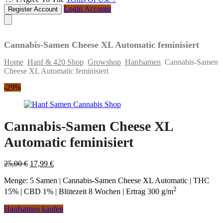
Login Account
Register Account
Cannabis-Samen Cheese XL Automatic feminisiert
Home
Hanf & 420 Shop
Growshop
Hanfsamen
Cannabis-Samen
Cheese XL Automatic feminisiert
Skip
-29%
to
content
Cannabis-Samen Cheese XL
Automatic feminisiert
Original
Current
25,00
€
17,99
€
price
price
Menge: 5 Samen | Cannabis-Samen Cheese XL Automatic | THC
was:
is:
2
25,00 €.
17,99 €.
15% | CBD 1% | Blütezeit 8 Wochen | Ertrag 300 g/m
Hanfsamen kaufen