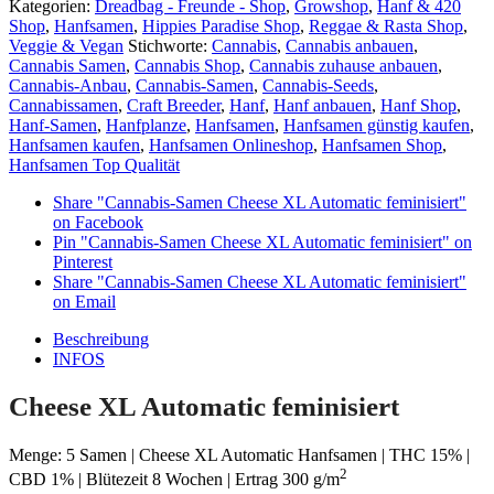
Kategorien:
Dreadbag - Freunde - Shop
,
Growshop
,
Hanf & 420
Shop
,
Hanfsamen
,
Hippies Paradise Shop
,
Reggae & Rasta Shop
,
Veggie & Vegan
Stichworte:
Cannabis
,
Cannabis anbauen
,
Cannabis Samen
,
Cannabis Shop
,
Cannabis zuhause anbauen
,
Cannabis-Anbau
,
Cannabis-Samen
,
Cannabis-Seeds
,
Cannabissamen
,
Craft Breeder
,
Hanf
,
Hanf anbauen
,
Hanf Shop
,
Hanf-Samen
,
Hanfplanze
,
Hanfsamen
,
Hanfsamen günstig kaufen
,
Hanfsamen kaufen
,
Hanfsamen Onlineshop
,
Hanfsamen Shop
,
Hanfsamen Top Qualität
Share "Cannabis-Samen Cheese XL Automatic feminisiert"
on Facebook
Pin "Cannabis-Samen Cheese XL Automatic feminisiert" on
Pinterest
Share "Cannabis-Samen Cheese XL Automatic feminisiert"
on Email
Beschreibung
INFOS
Cheese XL Automatic feminisiert
Menge: 5 Samen | Cheese XL Automatic Hanfsamen | THC 15% |
2
CBD 1% | Blütezeit 8 Wochen | Ertrag 300 g/m