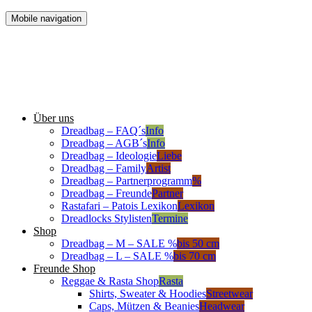
Mobile navigation
Über uns
Dreadbag – FAQ´s
Info
Dreadbag – AGB´s
Info
Dreadbag – Ideologie
Liebe
Dreadbag – Family
Artist
Dreadbag – Partnerprogramm
%
Dreadbag – Freunde
Partner
Rastafari – Patois Lexikon
Lexikon
Dreadlocks Stylisten
Termine
Shop
Dreadbag – M – SALE %
bis 50 cm
Dreadbag – L – SALE %
bis 70 cm
Freunde Shop
Reggae & Rasta Shop
Rasta
Shirts, Sweater & Hoodies
Streetwear
Caps, Mützen & Beanies
Headwear