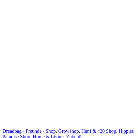
Dreadbag - Freunde - Shop
,
Growshop
,
Hanf & 420 Shop
,
Hippies
Paradise Shop
,
Home & Living
,
Zubehör