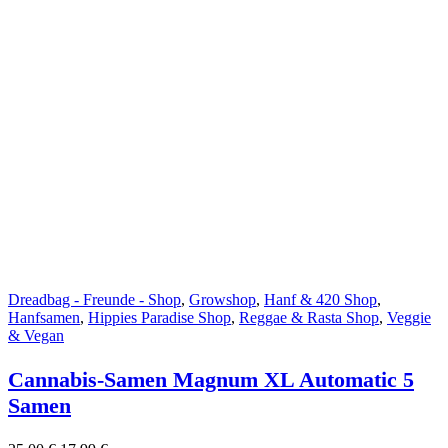
Dreadbag - Freunde - Shop
,
Growshop
,
Hanf & 420 Shop
,
Hanfsamen
,
Hippies Paradise Shop
,
Reggae & Rasta Shop
,
Veggie
& Vegan
Cannabis-Samen Magnum XL Automatic 5
Samen