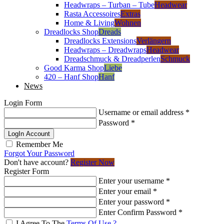
Headwraps – Turban – Tube
Headwear
Rasta Accessoires
Extras
Home & Living
Wohnen
Dreadlocks Shop
Dreads
Dreadlocks Extensions
Verlängern
Headwraps – Dreadwraps
Headwear
Dreadschmuck & Dreadperlen
Schmuck
Good Karma Shop
Liebe
420 – Hanf Shop
Hanf
News
Login Form
Username or email address
*
Password
*
LogIn Account
Remember Me
Forgot Your Password
Don't have account?
Register Now
Register Form
Enter your username
*
Enter your email
*
Enter your password
*
Enter Confirm Password
*
I Agree To The
Terms Of Use ?