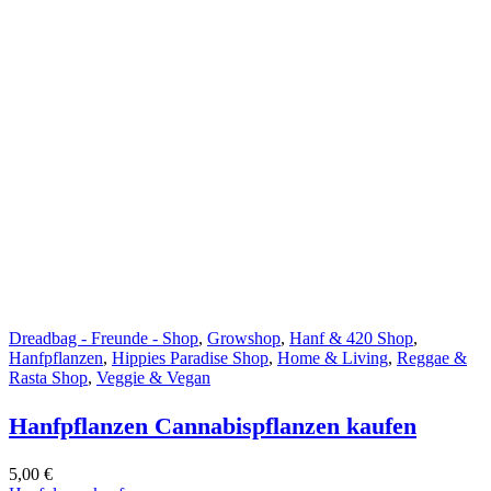
Dreadbag - Freunde - Shop
,
Growshop
,
Hanf & 420 Shop
,
Hanfpflanzen
,
Hippies Paradise Shop
,
Home & Living
,
Reggae &
Rasta Shop
,
Veggie & Vegan
Hanfpflanzen Cannabispflanzen kaufen
5,00
€