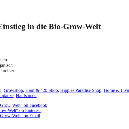
Einstieg in die Bio-Grow-Welt
nten
ganisch
chreiber
p
,
Growshop
,
Hanf & 420 Shop
,
Hippies Paradise Shop
,
Home & Livi
fplanze
,
Hanfsamen
io-Grow-Welt" on Facebook
row-Welt" on Pinterest
io-Grow-Welt" on Email