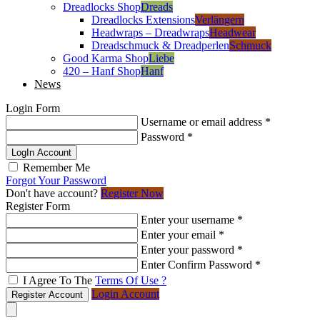
Dreadlocks Shop
Dreads
Dreadlocks Extensions
Verlängern
Headwraps – Dreadwraps
Headwear
Dreadschmuck & Dreadperlen
Schmuck
Good Karma Shop
Liebe
420 – Hanf Shop
Hanf
News
Login Form
Username or email address
*
Password
*
LogIn Account
Remember Me
Forgot Your Password
Don't have account?
Register Now
Register Form
Enter your username
*
Enter your email
*
Enter your password
*
Enter Confirm Password
*
I Agree To The
Terms Of Use ?
Login Account
Register Account