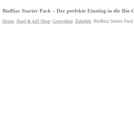
BioBizz Starter Pack – Der perfekte Einstieg in die Bio
Home
Hanf & 420 Shop
Growshop
Zubehör
BioBizz Starter Pack 
Skip
to
content