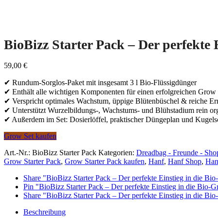
BioBizz Starter Pack – Der perfekte 
59,00
€
✔ Rundum-Sorglos-Paket mit insgesamt 3 l Bio-Flüssigdünger
✔ Enthält alle wichtigen Komponenten für einen erfolgreichen Grow
✔ Verspricht optimales Wachstum, üppige Blütenbüschel & reiche Er
✔ Unterstützt Wurzelbildungs-, Wachstums- und Blühstadium rein or
✔ Außerdem im Set: Dosierlöffel, praktischer Düngeplan und Kugels
Grow Set kaufen
Art.-Nr.:
BioBizz Starter Pack
Kategorien:
Dreadbag - Freunde - Sho
Grow Starter Pack
,
Grow Starter Pack kaufen
,
Hanf
,
Hanf Shop
,
Han
Share "BioBizz Starter Pack – Der perfekte Einstieg in die B
Pin "BioBizz Starter Pack – Der perfekte Einstieg in die Bio-G
Share "BioBizz Starter Pack – Der perfekte Einstieg in die B
Beschreibung