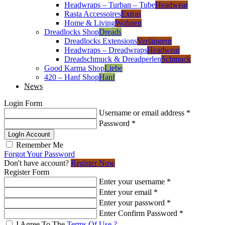
Headwraps – Turban – Tube
Headwear
Rasta Accessoires
Extras
Home & Living
Wohnen
Dreadlocks Shop
Dreads
Dreadlocks Extensions
Verlängern
Headwraps – Dreadwraps
Headwear
Dreadschmuck & Dreadperlen
Schmuck
Good Karma Shop
Liebe
420 – Hanf Shop
Hanf
News
Login Form
Username or email address
*
Password
*
LogIn Account
Remember Me
Forgot Your Password
Don't have account?
Register Now
Register Form
Enter your username
*
Enter your email
*
Enter your password
*
Enter Confirm Password
*
I Agree To The
Terms Of Use ?