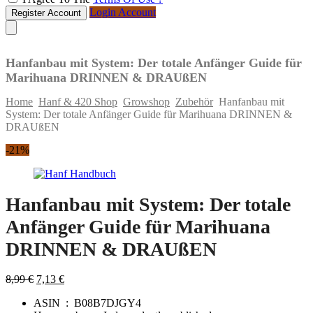
Login Account
Register Account
Hanfanbau mit System: Der totale Anfänger Guide für
Marihuana DRINNEN & DRAUßEN
Home
Hanf & 420 Shop
Growshop
Zubehör
Hanfanbau mit
System: Der totale Anfänger Guide für Marihuana DRINNEN &
DRAUßEN
Skip
-21%
to
content
Hanfanbau mit System: Der totale
Anfänger Guide für Marihuana
DRINNEN & DRAUßEN
Original
Current
8,99
€
7,13
€
price
price
ASIN ‏ : ‎
B08B7DJGY4
was:
is: