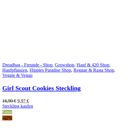
Dreadbag - Freunde - Shop
,
Growshop
,
Hanf & 420 Shop
,
Hanfpflanzen
,
Hippies Paradise Shop
,
Reggae & Rasta Shop
,
Veggie & Vegan
Girl Scout Cookies Steckling
Original
Current
16,90
€
9,97
€
price
price
Steckling kaufen
was:
is:
Partner
16,90 €.
9,97 €.
-42%