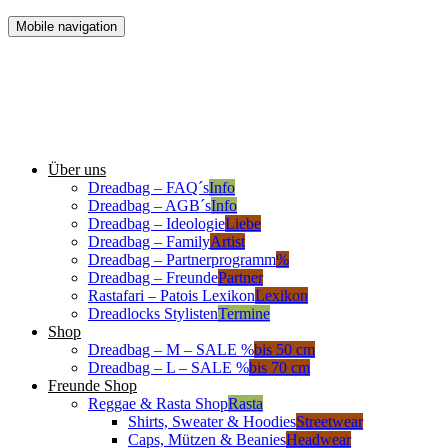
Mobile navigation
Über uns
Dreadbag – FAQ´s
Info
Dreadbag – AGB´s
Info
Dreadbag – Ideologie
Liebe
Dreadbag – Family
Artist
Dreadbag – Partnerprogramm
%
Dreadbag – Freunde
Partner
Rastafari – Patois Lexikon
Lexikon
Dreadlocks Stylisten
Termine
Shop
Dreadbag – M – SALE %
bis 50 cm
Dreadbag – L – SALE %
bis 70 cm
Freunde Shop
Reggae & Rasta Shop
Rasta
Shirts, Sweater & Hoodies
Streetwear
Caps, Mützen & Beanies
Headwear