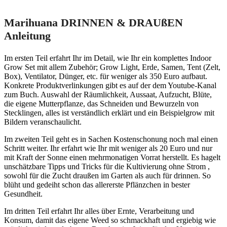
Marihuana DRINNEN & DRAUßEN
Anleitung
Im ersten Teil
erfahrt Ihr im Detail, wie Ihr
ein komplettes Indoor
Grow Set
mit allem Zubehör; Grow Light, Erde, Samen, Tent (Zelt,
Box), Ventilator, Dünger, etc. für
weniger als 350 Euro
aufbaut.
Konkrete Produktverlinkungen gibt es auf der dem Youtube-Kanal
zum Buch. Auswahl der Räumlichkeit, Aussaat, Aufzucht, Blüte,
die eigene Mutterpflanze, das Schneiden und Bewurzeln von
Stecklingen, alles ist verständlich erklärt und ein
Beispielgrow mit
Bildern
veranschaulicht.
Im zweiten Teil
geht es in Sachen Kostenschonung noch mal einen
Schritt weiter. Ihr erfahrt wie Ihr mit
weniger als 20 Euro
und nur
mit Kraft der Sonne einen mehrmonatigen Vorrat herstellt. Es hagelt
unschätzbare Tipps und Tricks für die Kultivierung
ohne Strom
,
sowohl für die Zucht draußen im Garten als auch für drinnen. So
blüht und gedeiht
schon das allererste Pflänzchen
in bester
Gesundheit.
Im dritten Teil
erfahrt Ihr alles über
Ernte, Verarbeitung
und
Konsum, damit das eigene Weed so
schmackhaft und ergiebig
wie