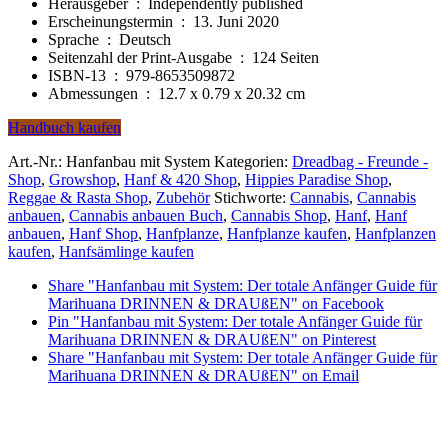
Herausgeber ‏ : ‎
Independently published
8,99 €.
7,13 €.
Erscheinungstermin ‏ : ‎
13. Juni 2020
Sprache ‏ : ‎
Deutsch
Seitenzahl der Print-Ausgabe ‏ : ‎
124 Seiten
ISBN-13 ‏ : ‎
979-8653509872
Abmessungen ‏ : ‎
12.7 x 0.79 x 20.32 cm
Handbuch kaufen
Art.-Nr.:
Hanfanbau mit System
Kategorien:
Dreadbag - Freunde -
Shop
,
Growshop
,
Hanf & 420 Shop
,
Hippies Paradise Shop
,
Reggae & Rasta Shop
,
Zubehör
Stichworte:
Cannabis
,
Cannabis
anbauen
,
Cannabis anbauen Buch
,
Cannabis Shop
,
Hanf
,
Hanf
anbauen
,
Hanf Shop
,
Hanfplanze
,
Hanfplanze kaufen
,
Hanfplanzen
kaufen
,
Hanfsämlinge kaufen
Share "Hanfanbau mit System: Der totale Anfänger Guide für
Marihuana DRINNEN & DRAUßEN" on Facebook
Pin "Hanfanbau mit System: Der totale Anfänger Guide für
Marihuana DRINNEN & DRAUßEN" on Pinterest
Share "Hanfanbau mit System: Der totale Anfänger Guide für
Marihuana DRINNEN & DRAUßEN" on Email