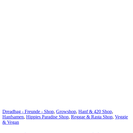
Dreadbag - Freunde - Shop
,
Growshop
,
Hanf & 420 Shop
,
Hanfsamen
,
Hippies Paradise Shop
,
Reggae & Rasta Shop
,
Veggie
& Vegan