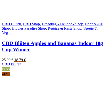
CBD Blüten
,
CBD Shop
,
Dreadbag - Freunde - Shop
,
Hanf & 420
Shop
,
Hippies Paradise Shop
,
Reggae & Rasta Shop
,
Veggie &
Vegan
CBD Blüten Apples and Bananas Indoor 10g
Cup Winner
Original
Current
25,99
€
18,79
€
price
price
CBD kaufen
was:
is:
Partner
25,99 €.
18,79 €.
-42%