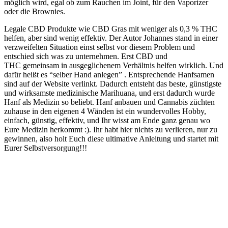
möglich wird, egal ob zum Rauchen im Joint, für den Vaporizer
oder die Brownies.
Legale
CBD Produkte
wie CBD Gras mit weniger als 0,3 % THC
helfen, aber sind
wenig effektiv
. Der Autor Johannes stand in einer
verzweifelten Situation einst selbst vor diesem Problem und
entschied sich was zu unternehmen. Erst
CBD und
THC
gemeinsam in ausgeglichenem Verhältnis helfen wirklich. Und
dafür heißt es
“selber Hand anlegen”
. Entsprechende Hanfsamen
sind auf der Website verlinkt. Dadurch entsteht das beste, günstigste
und wirksamste medizinische Marihuana, und erst dadurch wurde
Hanf als Medizin so beliebt. Hanf anbauen und Cannabis züchten
zuhause in den eigenen 4 Wänden ist ein
wundervolles Hobby
,
einfach, günstig, effektiv, und Ihr wisst am Ende ganz genau wo
Eure Medizin herkommt :).
Ihr habt hier nichts zu verlieren, nur zu
gewinnen, also holt Euch diese ultimative Anleitung und startet mit
Eurer Selbstversorgung!!!