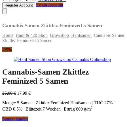
Login Account
Register Account
Cannabis-Samen Zkittlez Feminized 5 Samen
Home
Hanf & 420 Shop
Growshop
Hanfsamen
Cannabis-Samen
Zkittlez Feminized 5 Samen
Skip
-29%
to
content
Cannabis-Samen Zkittlez
Feminized 5 Samen
Original
Current
25,00
€
17,99
€
price
price
Menge: 5 Samen | Zkittlez Feminized Hanfsamen | THC 27% |
was:
is:
2
25,00 €.
17,99 €.
CBD 0,5% | Blütezeit 7 Wochen | Ertrag 600 g/m
Samen kaufen