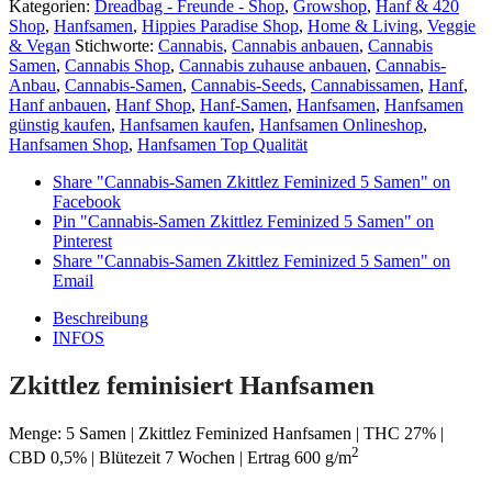
Kategorien:
Dreadbag - Freunde - Shop
,
Growshop
,
Hanf & 420
Shop
,
Hanfsamen
,
Hippies Paradise Shop
,
Home & Living
,
Veggie
& Vegan
Stichworte:
Cannabis
,
Cannabis anbauen
,
Cannabis
Samen
,
Cannabis Shop
,
Cannabis zuhause anbauen
,
Cannabis-
Anbau
,
Cannabis-Samen
,
Cannabis-Seeds
,
Cannabissamen
,
Hanf
,
Hanf anbauen
,
Hanf Shop
,
Hanf-Samen
,
Hanfsamen
,
Hanfsamen
günstig kaufen
,
Hanfsamen kaufen
,
Hanfsamen Onlineshop
,
Hanfsamen Shop
,
Hanfsamen Top Qualität
Share "Cannabis-Samen Zkittlez Feminized 5 Samen" on
Facebook
Pin "Cannabis-Samen Zkittlez Feminized 5 Samen" on
Pinterest
Share "Cannabis-Samen Zkittlez Feminized 5 Samen" on
Email
Beschreibung
INFOS
Zkittlez feminisiert Hanfsamen
Menge: 5 Samen | Zkittlez Feminized Hanfsamen | THC 27% |
2
CBD 0,5% | Blütezeit 7 Wochen | Ertrag 600 g/m