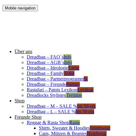
Mobile navigation
Über uns
Dreadbag – FAQ´s
Info
Dreadbag – AGB´s
Info
Dreadbag – Ideologie
Liebe
Dreadbag – Family
Artist
Dreadbag – Partnerprogramm
%
Dreadbag – Freunde
Partner
Rastafari – Patois Lexikon
Lexikon
Dreadlocks Stylisten
Termine
Shop
Dreadbag – M – SALE %
bis 50 cm
Dreadbag – L – SALE %
bis 70 cm
Freunde Shop
Reggae & Rasta Shop
Rasta
Shirts, Sweater & Hoodies
Streetwear
Caps, Mützen & Beanies
Headwear