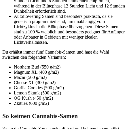
Stunden Licht und 6 Stunden Dunkelheit empfohlen,
während in der Blütephase 12 Stunden Licht und 12 Stunden
Dunkelheit erforderlich sind.
Autoflowering-Samen sind besonders praktisch, da sie
genetisch programmiert sind, um unabhängig vom
Lichtzyklus in die Blütephase überzugehen. Diese Samen
sind zu 100 % weiblich und besonders geeignet für Anfänger
oder Anbauer in Gebieten mit weniger idealen
Lichtverhältnissen.
Du erhältst immer fünf Cannabis-Samen und hast die Wahl
zwischen den folgenden Varianten:
Northern Bud (550 g/m2)
Magnum XL (400 g/m2)
Mazar (500 g/m2)
Cheese XL (300 g/m2)
Gorilla Cookies (500 g/m2)
Lemon Skunk (500 g/m2)
OG Kush (450 g/m2)
Zkittlez (600 g/m2)
So keimen Cannabis-Samen
Wenn du Cannabis-Samen gekauft hast und keimen lassen willst,