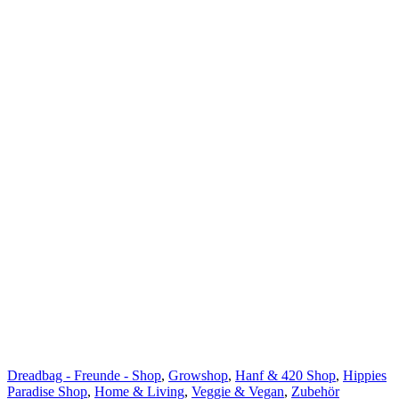
Dreadbag - Freunde - Shop
,
Growshop
,
Hanf & 420 Shop
,
Hippies
Paradise Shop
,
Home & Living
,
Veggie & Vegan
,
Zubehör