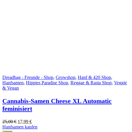
Dreadbag - Freunde - Shop
,
Growshop
,
Hanf & 420 Shop
,
Hanfsamen
,
Hippies Paradise Shop
,
Reggae & Rasta Shop
,
Veggie
& Vegan
Cannabis-Samen Cheese XL Automatic
feminisiert
Original
Current
25,00
€
17,99
€
price
price
Hanfsamen kaufen
was:
is: