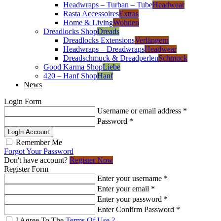
Headwraps – Turban – Tube
Headwear
Rasta Accessoires
Extras
Home & Living
Wohnen
Dreadlocks Shop
Dreads
Dreadlocks Extensions
Verlängern
Headwraps – Dreadwraps
Headwear
Dreadschmuck & Dreadperlen
Schmuck
Good Karma Shop
Liebe
420 – Hanf Shop
Hanf
News
Login Form
Username or email address
*
Password
*
LogIn Account
Remember Me
Forgot Your Password
Don't have account?
Register Now
Register Form
Enter your username
*
Enter your email
*
Enter your password
*
Enter Confirm Password
*
I Agree To The
Terms Of Use ?