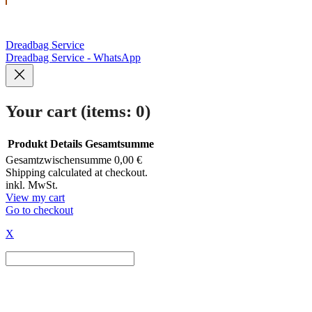
Dreadbag Service
Dreadbag Service - WhatsApp
Your cart
(items: 0)
Produkt
Details
Gesamtsumme
Gesamtzwischensumme
0,00 €
Products
Shipping calculated at checkout.
inkl. MwSt.
in
View my cart
Go to checkout
cart
X