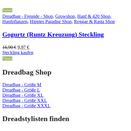
Partner
Dreadbag - Freunde - Shop
,
Growshop
,
Hanf & 420 Shop
,
Hanfpflanzen
,
Hippies Paradise Shop
,
Reggae & Rasta Shop
Gogurtz (Runtz Kreuzung) Steckling
Original
Current
16,90
€
9,97
€
price
price
Steckling kaufen
was:
is:
Partner
16,90 €.
9,97 €.
Dreadbag Shop
Dreadbag - Größe M
Dreadbag - Größe L
Dreadbag - Größe XL
Dreadbag - Größe XXL
Dreadbag - Größe XXXL
Dreadstylisten finden