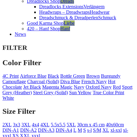
Dreadlocks Shop
Dreads
Dreadlocks Extensions
Verlängern
Headwraps – Dreadwraps
Headwear
Dreadschmuck & Dreadperlen
Schmuck
Good Karma Shop
Liebe
420 – Hanf Shop
Hanf
News
FILTER
Color Filter
4C Print
Airforce Blue
Black
Bottle Green
Brown
Burgundy
Camouflage
Charcoal (Solid)
Diva Blue
French Navy
Hot
Chocolate
Jet Black
Magenta Magic
Navy
Oxford Navy
Red
Sport
Grey (Heather)
Steel Grey (Solid)
Sun Yellow
True Color Print
White
Size Filter
2XL
3x3
3XL
4x4
4XL
5.5x5.5
5XL
30cm x 45 cm
40x60cm
DIN-A1
DIN-A2
DIN-A3
DIN-A4
L
M
S
s-l
S/M
XL
xl-xxl
xl-
xxxl
XS
XXL
xxxl