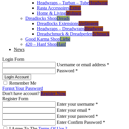
Headwraps – Turban – Tube
Headwear
Rasta Accessoires
Extras
Home & Living
Wohnen
Dreadlocks Shop
Dreads
Dreadlocks Extensions
Verlängern
Headwraps – Dreadwraps
Headwear
Dreadschmuck & Dreadperlen
Schmuck
Good Karma Shop
Liebe
420 – Hanf Shop
Hanf
News
Login Form
Username or email address
*
Password
*
LogIn Account
Remember Me
Forgot Your Password
Don't have account?
Register Now
Register Form
Enter your username
*
Enter your email
*
Enter your password
*
Enter Confirm Password
*
I Agree To The
Terms Of Use ?