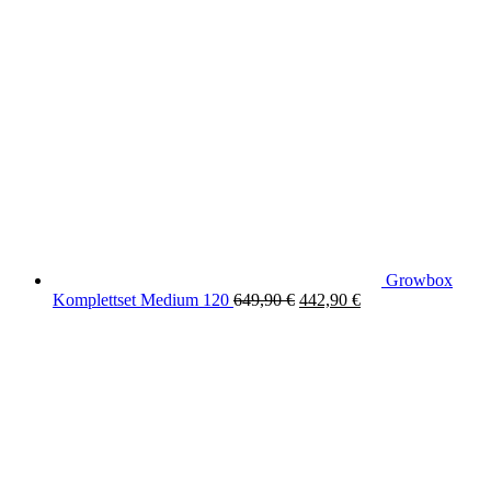
23,00 €.
21,00 €.
Growbox
Original
Current
Komplettset Medium 120
649,90
€
442,90
€
price
price
was:
is:
649,90 €.
442,90 €.