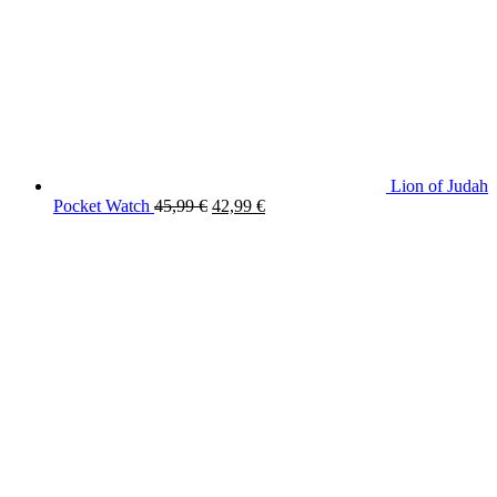
Lion of Judah
Original
Current
Pocket Watch
45,99
€
42,99
€
price
price
was:
is:
45,99 €.
42,99 €.