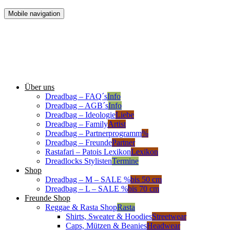
Mobile navigation
Über uns
Dreadbag – FAQ´s
Info
Dreadbag – AGB´s
Info
Dreadbag – Ideologie
Liebe
Dreadbag – Family
Artist
Dreadbag – Partnerprogramm
%
Dreadbag – Freunde
Partner
Rastafari – Patois Lexikon
Lexikon
Dreadlocks Stylisten
Termine
Shop
Dreadbag – M – SALE %
bis 50 cm
Dreadbag – L – SALE %
bis 70 cm
Freunde Shop
Reggae & Rasta Shop
Rasta
Shirts, Sweater & Hoodies
Streetwear
Caps, Mützen & Beanies
Headwear