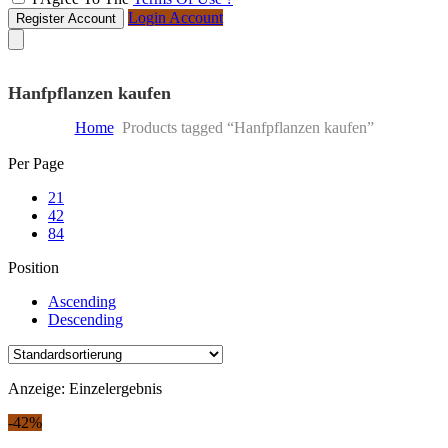
Login Account
Register Account
Hanfpflanzen kaufen
Home
Products tagged “Hanfpflanzen kaufen”
Skip
Per Page
to
21
content
42
84
Position
Ascending
Descending
Anzeige: Einzelergebnis
-42%