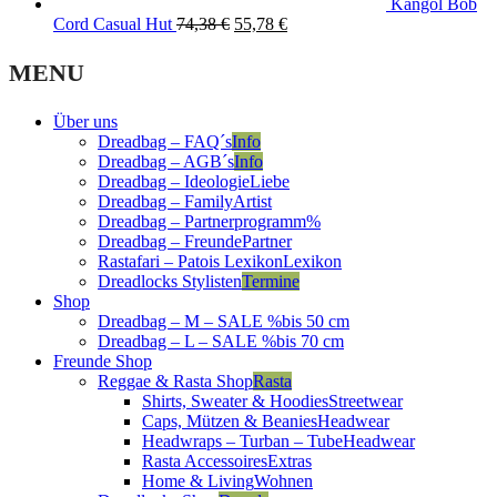
Kangol Bob
Original
Current
Cord Casual Hut
74,38
€
55,78
€
price
price
was:
is:
MENU
74,38 €.
55,78 €.
Über uns
Dreadbag – FAQ´s
Info
Dreadbag – AGB´s
Info
Dreadbag – Ideologie
Liebe
Dreadbag – Family
Artist
Dreadbag – Partnerprogramm
%
Dreadbag – Freunde
Partner
Rastafari – Patois Lexikon
Lexikon
Dreadlocks Stylisten
Termine
Shop
Dreadbag – M – SALE %
bis 50 cm
Dreadbag – L – SALE %
bis 70 cm
Freunde Shop
Reggae & Rasta Shop
Rasta
Shirts, Sweater & Hoodies
Streetwear
Caps, Mützen & Beanies
Headwear
Headwraps – Turban – Tube
Headwear
Rasta Accessoires
Extras
Home & Living
Wohnen