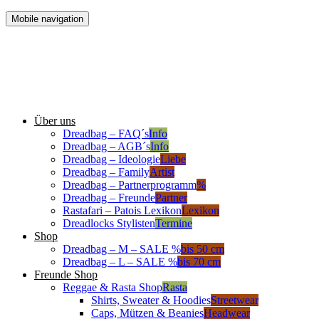
Mobile navigation
Über uns
Dreadbag – FAQ´s
Info
Dreadbag – AGB´s
Info
Dreadbag – Ideologie
Liebe
Dreadbag – Family
Artist
Dreadbag – Partnerprogramm
%
Dreadbag – Freunde
Partner
Rastafari – Patois Lexikon
Lexikon
Dreadlocks Stylisten
Termine
Shop
Dreadbag – M – SALE %
bis 50 cm
Dreadbag – L – SALE %
bis 70 cm
Freunde Shop
Reggae & Rasta Shop
Rasta
Shirts, Sweater & Hoodies
Streetwear
Caps, Mützen & Beanies
Headwear