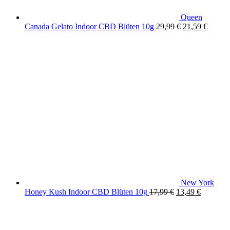
Queen
Original
Curren
Canada Gelato Indoor CBD Blüten 10g
29,99
€
21,59
€
price
price
was:
is:
29,99 €.
21,59 
New York
Original
Current
Honey Kush Indoor CBD Blüten 10g
17,99
€
13,49
€
price
price
was:
is:
17,99 €.
13,49 €.