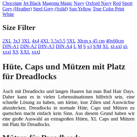
Chocolate
Jet Black
Magenta Magic
Navy
Oxford Navy
Red
Sport
Grey (Heather)
Steel Grey (Solid)
Sun Yellow
True Color Print
White
Size Filter
2XL
3x3
3XL
4x4
4XL
5.5x5.5
5XL
30cm x 45 cm
40x60cm
DIN-A1
DIN-A2
DIN-A3
DIN-A4
L
M
S
s-l
S/M
XL
xl-xxl
xl-
xxxl
XS
XXL
xxxl
Hüte, Caps und Mützen mit Platz
für Dreadlocks
Auch mit Dreadlocks und langen Haaren hat man Bad Hair Days.
Daher kann es in vielen Lebenssituationen hilfreich sein, eine
schnelle Lösung zu haben, um kleine, lose Zilien und Auswüchse
abzudecken. Dreadlocks in normale Hüte, Caps und Mützen zu
quetschen macht einfach kein Sinn. Aus diesem Grund haben wir
eine große Auswahl an extragroßen Hüten, XL Caps und Mützen
mit Platz für Dreadlocks.