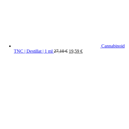
Cannabinoid
Original
Current
TNC | Destillat | 1 ml
27,10
€
19,59
€
price
price
was:
is:
27,10 €.
19,59 €.