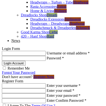
Headwraps – Turban – Tube
Headwear
Rasta Accessoires
Extras
Home & Living
Wohnen
Dreadlocks Shop
Dreads
Dreadlocks Extensions
Verlängern
Headwraps – Dreadwraps
Headwear
Dreadschmuck & Dreadperlen
Schmuck
Good Karma Shop
Liebe
420 – Hanf Shop
Hanf
News
Login Form
Username or email address
*
Password
*
LogIn Account
Remember Me
Forgot Your Password
Don't have account?
Register Now
Register Form
Enter your username
*
Enter your email
*
Enter your password
*
Enter Confirm Password
*
I Agree To The
Terms Of Use ?