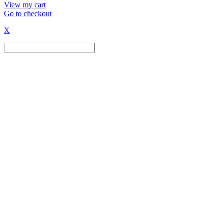
in
View my cart
Go to checkout
cart
X