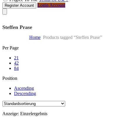
Login Account
Register Account
Steffen Prase
Home
Products tagged “Steffen Prase”
Skip
Per Page
to
21
content
42
84
Position
Ascending
Descending
Anzeige: Einzelergebnis