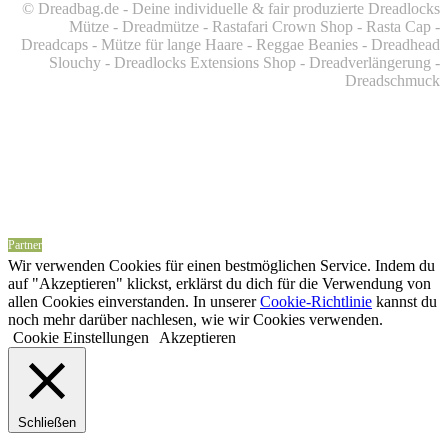
© Dreadbag.de - Deine individuelle & fair produzierte Dreadlocks
Mütze - Dreadmütze - Rastafari Crown Shop - Rasta Cap -
Dreadcaps -
Mütze für lange Haare -
Reggae Beanies - Dreadhead
Slouchy - Dreadlocks Extensions Shop - Dreadverlängerung -
Dreadschmuck
Partner
Wir verwenden Cookies für einen bestmöglichen Service. Indem du
auf "Akzeptieren" klickst, erklärst du dich für die Verwendung von
allen Cookies einverstanden. In unserer
Cookie-Richtlinie
kannst du
noch mehr darüber nachlesen, wie wir Cookies verwenden.
Cookie Einstellungen
Akzeptieren
Schließen