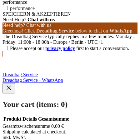
performance
performance
SPEICHERN & AKZEPTIEREN
Need Help?
Chat with us
Need help? Chat with us
Greetings! Click
Dreadbag Service
below to chat on
WhatsApp
The Dreadbag Service typically replies in a few minutes. Monday -
Friday: 11:00h - 18:00h - Europe / Berlin - UTC+1
Please accept our
privacy policy
first to start a conversation.
Dreadbag Service
Dreadbag Service - WhatsApp
Your cart
(items: 0)
Produkt
Details
Gesamtsumme
Gesamtzwischensumme
0,00 €
Products
Shipping calculated at checkout.
inkl. MwSt.