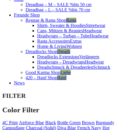
Dreadbag – M – SALE %
bis 50 cm
Dreadbag – L – SALE %
bis 70 cm
Freunde Shop
Reggae & Rasta Shop
Rasta
Shirts, Sweater & Hoodies
Streetwear
Caps, Mützen & Beanies
Headwear
Headwraps – Turban – Tube
Headwear
Rasta Accessoires
Extras
Home & Living
Wohnen
Dreadlocks Shop
Dreads
Dreadlocks Extensions
Verlängern
Headwraps – Dreadwraps
Headwear
Dreadschmuck & Dreadperlen
Schmuck
Good Karma Shop
Liebe
420 – Hanf Shop
Hanf
News
FILTER
Color Filter
4C Print
Airforce Blue
Black
Bottle Green
Brown
Burgundy
Camouflage
Charcoal (Solid)
Diva Blue
French Navy
Hot