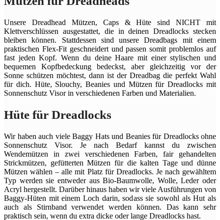
Mützen für Dreadheads
Unsere Dreadhead Mützen, Caps & Hüte sind NICHT mit
Klettverschlüssen ausgestattet, die in deinen Dreadlocks stecken
bleiben können. Stattdessen sind unsere Dreadbags mit einem
praktischen Flex-Fit geschneidert und passen somit problemlos auf
fast jeden Kopf. Wenn du deine Haare mit einer stylischen und
bequemen Kopfbedeckung bedeckst, aber gleichzeitig vor der
Sonne schützen möchtest, dann ist der Dreadbag die perfekt Wahl
für dich. Hüte, Slouchy, Beanies und Mützen für Dreadlocks mit
Sonnenschutz Visor in verschiedenen Farben und Materialien.
Hüte für Dreadlocks
Wir haben auch viele Baggy Hats und Beanies für Dreadlocks ohne
Sonnenschutz Visor. Je nach Bedarf kannst du zwischen
Wendemützen in zwei verschiedenen Farben, fair gehandelten
Strickmützen, gefütterten Mützen für die kalten Tage und dünne
Mützen wählen – alle mit Platz für Dreadlocks. Je nach gewähltem
Typ werden sie entweder aus Bio-Baumwolle, Wolle, Leder oder
Acryl hergestellt. Darüber hinaus haben wir viele Ausführungen von
Baggy-Hüten mit einem Loch darin, sodass sie sowohl als Hut als
auch als Stirnband verwendet werden können. Das kann sehr
praktisch sein, wenn du extra dicke oder lange Dreadlocks hast.