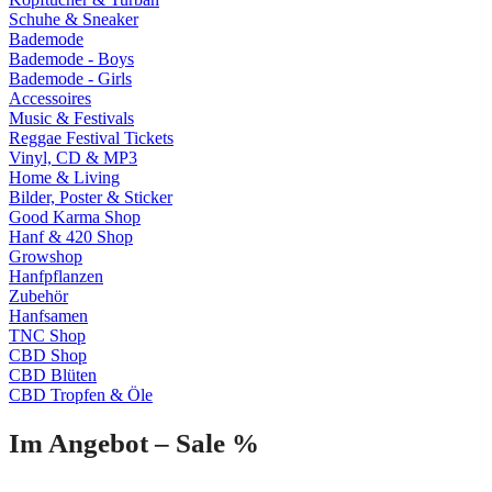
Schuhe & Sneaker
Bademode
Bademode - Boys
Bademode - Girls
Accessoires
Music & Festivals
Reggae Festival Tickets
Vinyl, CD & MP3
Home & Living
Bilder, Poster & Sticker
Good Karma Shop
Hanf & 420 Shop
Growshop
Hanfpflanzen
Zubehör
Hanfsamen
TNC Shop
CBD Shop
CBD Blüten
CBD Tropfen & Öle
Im Angebot – Sale %