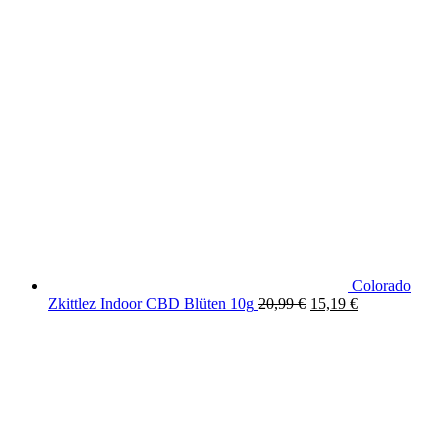
Colorado
Original
Current
Zkittlez Indoor CBD Blüten 10g
20,99
€
15,19
€
price
price
was:
is:
20,99 €.
15,19 €.