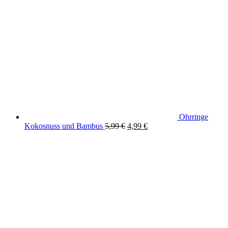
Ohrringe
Original
Current
Kokosnuss und Bambus
5,99
€
4,99
€
price
price
was:
is:
5,99 €.
4,99 €.