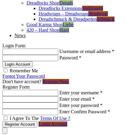
Dreadlocks Shop
Dreads
Dreadlocks Extensions
Verlängern
Headwraps – Dreadwraps
Headwear
Dreadschmuck & Dreadperlen
Schmuck
Good Karma Shop
Liebe
420 – Hanf Shop
Hanf
News
Login Form
Username or email address
*
Password
*
LogIn Account
Remember Me
Forgot Your Password
Don't have account?
Register Now
Register Form
Enter your username
*
Enter your email
*
Enter your password
*
Enter Confirm Password
*
I Agree To The
Terms Of Use ?
Login Account
Register Account