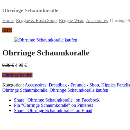
Ohrringe Schaumkoralle
Home
Reggae & Rasta Shop
Reggae Wear
Accessoires
Ohrringe S
Skip
-51%
to
content
Ohrringe Schaumkoralle
Original
Current
9,99
€
4,99
€
price
price
Ohrringe kaufen
was:
is:
9,99 €.
4,99 €.
Kategorien:
Accessoires
,
Dreadbag - Freunde - Shop
,
Hippies Paradi
Ohrringe Schaumkoralle
,
Ohrringe Schaumkoralle kaufen
Share "Ohrringe Schaumkoralle" on Facebook
Pin "Ohrringe Schaumkoralle" on Pinterest
Share "Ohrringe Schaumkoralle" on Email