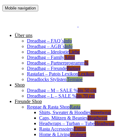
Mobile navigation
Über uns
Dreadbag – FAQ´s
Info
Dreadbag – AGB´s
Info
Dreadbag – Ideologie
Liebe
Dreadbag – Family
Artist
Dreadbag – Partnerprogramm
%
Dreadbag – Freunde
Partner
Rastafari – Patois Lexikon
Lexikon
Dreadlocks Stylisten
Termine
Shop
Dreadbag – M – SALE %
bis 50 cm
Dreadbag – L – SALE %
bis 70 cm
Freunde Shop
Reggae & Rasta Shop
Rasta
Shirts, Sweater & Hoodies
Streetwear
Caps, Mützen & Beanies
Headwear
Headwraps – Turban – Tube
Headwear
Rasta Accessoires
Extras
Home & Living
Wohnen