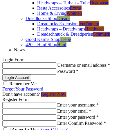
Headwraps – Turban – Tube
Headwear
Rasta Accessoires
Extras
Home & Living
Wohnen
Dreadlocks Shop
Dreads
Dreadlocks Extensions
Verlängern
Headwraps – Dreadwraps
Headwear
Dreadschmuck & Dreadperlen
Schmuck
Good Karma Shop
Liebe
420 – Hanf Shop
Hanf
News
Login Form
Username or email address
*
Password
*
LogIn Account
Remember Me
Forgot Your Password
Don't have account?
Register Now
Register Form
Enter your username
*
Enter your email
*
Enter your password
*
Enter Confirm Password
*
I Agree To The
Terms Of Use ?