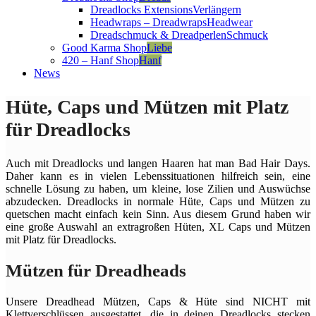
Dreadlocks Extensions
Verlängern
Headwraps – Dreadwraps
Headwear
Dreadschmuck & Dreadperlen
Schmuck
Good Karma Shop
Liebe
420 – Hanf Shop
Hanf
News
Hüte, Caps und Mützen mit Platz
für Dreadlocks
Auch mit Dreadlocks und langen Haaren hat man Bad Hair Days.
Daher kann es in vielen Lebenssituationen hilfreich sein, eine
schnelle Lösung zu haben, um kleine, lose Zilien und Auswüchse
abzudecken. Dreadlocks in normale Hüte, Caps und Mützen zu
quetschen macht einfach kein Sinn. Aus diesem Grund haben wir
eine große Auswahl an extragroßen Hüten, XL Caps und Mützen
mit Platz für Dreadlocks.
Mützen für Dreadheads
Unsere Dreadhead Mützen, Caps & Hüte sind NICHT mit
Klettverschlüssen ausgestattet, die in deinen Dreadlocks stecken