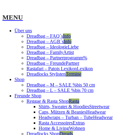
MENU
Über uns
Dreadbag – FAQ´s
Info
Dreadbag – AGB´s
Info
Dreadbag – Ideologie
Liebe
Dreadbag – Family
Artist
Dreadbag – Partnerprogramm
%
Dreadbag – Freunde
Partner
Rastafari – Patois Lexikon
Lexikon
Dreadlocks Stylisten
Termine
Shop
Dreadbag – M – SALE %
bis 50 cm
Dreadbag – L – SALE %
bis 70 cm
Freunde Shop
Reggae & Rasta Shop
Rasta
Shirts, Sweater & Hoodies
Streetwear
Caps, Mützen & Beanies
Headwear
Headwraps – Turban – Tube
Headwear
Rasta Accessoires
Extras
Home & Living
Wohnen
Dreadlocks Shop
Dreads