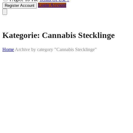
Login Account
Register Account
Kategorie:
Cannabis Stecklinge
Home
Archive by category "Cannabis Stecklinge"
Skip
to
content