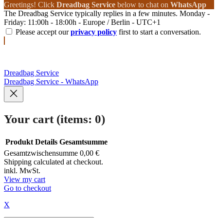
Greetings! Click
Dreadbag Service
below to chat on
WhatsApp
The Dreadbag Service typically replies in a few minutes. Monday -
Friday: 11:00h - 18:00h - Europe / Berlin - UTC+1
Please accept our
privacy policy
first to start a conversation.
Dreadbag Service
Dreadbag Service - WhatsApp
Your cart
(items: 0)
Produkt
Details
Gesamtsumme
Gesamtzwischensumme
0,00 €
Products
Shipping calculated at checkout.
inkl. MwSt.
in
View my cart
Go to checkout
cart
X