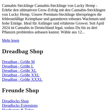
Cannabis Stecklinge Cannabis-Stecklinge von Lucky Hemp -
Erlebe den ultimativen Grow-Erfolg mit den Cannabis-Stecklingen
von Lucky Hemp. Unsere Premium-Stecklinge überspringen die
fehleranfällige Keimphase und garantieren robustes Wachstum und
hohe Erträge. Ideal für Anfänger und erfahrene Grower. Seit April
2024 ist Cannabis in Deutschland legal, sodass Du bis zu drei
Pflanzen problemlos anbauen kannst. Wähle aus 12...
Cannabis
Mehr lesen
Stecklinge
kaufen
Dreadbag Shop
–
3
Dreadbag - Größe M
Stück
Dreadbag - Größe L
deiner
Dreadbag - Größe XL
Wahl
Dreadbag - Größe XXL
für
Dreadbag - Größe XXXL
29,90€
Freunde Shop
Dreadlocks Shop
Dreadlocks Extensions
Headwraps & Tubes