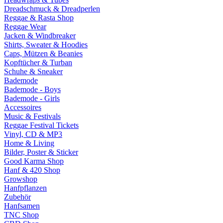
Dreadschmuck & Dreadperlen
Reggae & Rasta Shop
Reggae Wear
Jacken & Windbreaker
Shirts, Sweater & Hoodies
Caps, Mützen & Beanies
Kopftücher & Turban
Schuhe & Sneaker
Bademode
Bademode - Boys
Bademode - Girls
Accessoires
Music & Festivals
Reggae Festival Tickets
Vinyl, CD & MP3
Home & Living
Bilder, Poster & Sticker
Good Karma Shop
Hanf & 420 Shop
Growshop
Hanfpflanzen
Zubehör
Hanfsamen
TNC Shop