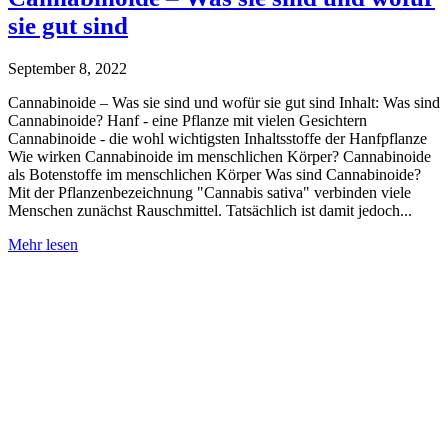
sie gut sind
September 8, 2022
Cannabinoide – Was sie sind und wofür sie gut sind Inhalt: Was sind
Cannabinoide? Hanf - eine Pflanze mit vielen Gesichtern
Cannabinoide - die wohl wichtigsten Inhaltsstoffe der Hanfpflanze
Wie wirken Cannabinoide im menschlichen Körper? Cannabinoide
als Botenstoffe im menschlichen Körper Was sind Cannabinoide?
Mit der Pflanzenbezeichnung "Cannabis sativa" verbinden viele
Menschen zunächst Rauschmittel. Tatsächlich ist damit jedoch...
Cannabinoide
Mehr lesen
–
Was
sie
sind
und
wofür
sie
gut
sind