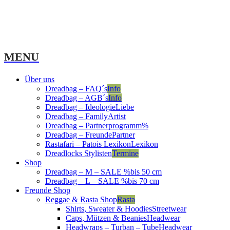
MENU
Über uns
Dreadbag – FAQ´s
Info
Dreadbag – AGB´s
Info
Dreadbag – Ideologie
Liebe
Dreadbag – Family
Artist
Dreadbag – Partnerprogramm
%
Dreadbag – Freunde
Partner
Rastafari – Patois Lexikon
Lexikon
Dreadlocks Stylisten
Termine
Shop
Dreadbag – M – SALE %
bis 50 cm
Dreadbag – L – SALE %
bis 70 cm
Freunde Shop
Reggae & Rasta Shop
Rasta
Shirts, Sweater & Hoodies
Streetwear
Caps, Mützen & Beanies
Headwear
Headwraps – Turban – Tube
Headwear