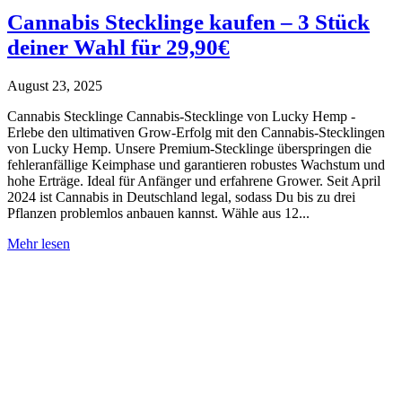
Cannabis Stecklinge kaufen – 3 Stück
deiner Wahl für 29,90€
August 23, 2025
Cannabis Stecklinge Cannabis-Stecklinge von Lucky Hemp -
Erlebe den ultimativen Grow-Erfolg mit den Cannabis-Stecklingen
von Lucky Hemp. Unsere Premium-Stecklinge überspringen die
fehleranfällige Keimphase und garantieren robustes Wachstum und
hohe Erträge. Ideal für Anfänger und erfahrene Grower. Seit April
2024 ist Cannabis in Deutschland legal, sodass Du bis zu drei
Pflanzen problemlos anbauen kannst. Wähle aus 12...
Cannabis
Mehr lesen
Stecklinge
kaufen
–
3
Stück
deiner
Wahl
für
29,90€