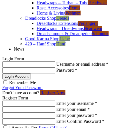
Headwraps – Turban – Tube
Headwear
Rasta Accessoires
Extras
Home & Living
Wohnen
Dreadlocks Shop
Dreads
Dreadlocks Extensions
Verlängern
Headwraps – Dreadwraps
Headwear
Dreadschmuck & Dreadperlen
Schmuck
Good Karma Shop
Liebe
420 – Hanf Shop
Hanf
News
Login Form
Username or email address
*
Password
*
LogIn Account
Remember Me
Forgot Your Password
Don't have account?
Register Now
Register Form
Enter your username
*
Enter your email
*
Enter your password
*
Enter Confirm Password
*
I Agree To The
Terms Of Use ?