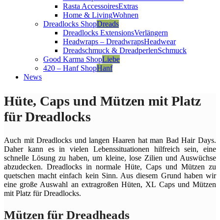
Rasta Accessoires
Extras
Home & Living
Wohnen
Dreadlocks Shop
Dreads
Dreadlocks Extensions
Verlängern
Headwraps – Dreadwraps
Headwear
Dreadschmuck & Dreadperlen
Schmuck
Good Karma Shop
Liebe
420 – Hanf Shop
Hanf
News
Hüte, Caps und Mützen mit Platz
für Dreadlocks
Auch mit Dreadlocks und langen Haaren hat man Bad Hair Days.
Daher kann es in vielen Lebenssituationen hilfreich sein, eine
schnelle Lösung zu haben, um kleine, lose Zilien und Auswüchse
abzudecken. Dreadlocks in normale Hüte, Caps und Mützen zu
quetschen macht einfach kein Sinn. Aus diesem Grund haben wir
eine große Auswahl an extragroßen Hüten, XL Caps und Mützen
mit Platz für Dreadlocks.
Mützen für Dreadheads