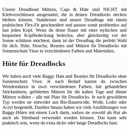
Unsere Dreadhead Mützen, Caps & Hüte sind NICHT mit
Klettverschlüssen ausgestattet, die in deinen Dreadlocks stecken
bleiben können. Stattdessen sind unsere Dreadbags mit einem
praktischen Flex-Fit geschneidert und passen somit problemlos auf
fast jeden Kopf. Wenn du deine Haare mit einer stylischen und
bequemen Kopfbedeckung bedeckst, aber gleichzeitig vor der
Sonne schützen möchtest, dann ist der Dreadbag die perfekt Wahl
für dich. Hüte, Slouchy, Beanies und Mützen für Dreadlocks mit
Sonnenschutz Visor in verschiedenen Farben und Materialien.
Hüte für Dreadlocks
Wir haben auch viele Baggy Hats und Beanies für Dreadlocks ohne
Sonnenschutz Visor. Je nach Bedarf kannst du zwischen
Wendemützen in zwei verschiedenen Farben, fair gehandelten
Strickmützen, gefütterten Mützen für die kalten Tage und dünne
Mützen wählen – alle mit Platz für Dreadlocks. Je nach gewähltem
Typ werden sie entweder aus Bio-Baumwolle, Wolle, Leder oder
Acryl hergestellt. Darüber hinaus haben wir viele Ausführungen von
Baggy-Hüten mit einem Loch darin, sodass sie sowohl als Hut als
auch als Stirnband verwendet werden können. Das kann sehr
praktisch sein, wenn du extra dicke oder lange Dreadlocks hast.