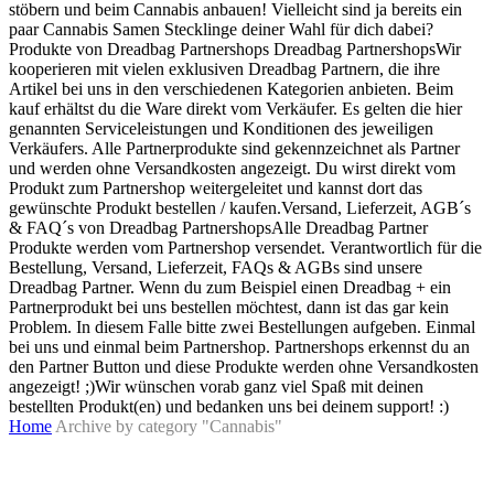
stöbern und beim Cannabis anbauen! Vielleicht sind ja bereits ein
paar Cannabis Samen Stecklinge deiner Wahl für dich dabei?
Produkte von Dreadbag Partnershops Dreadbag PartnershopsWir
kooperieren mit vielen exklusiven Dreadbag Partnern, die ihre
Artikel bei uns in den verschiedenen Kategorien anbieten. Beim
kauf erhältst du die Ware direkt vom Verkäufer. Es gelten die hier
genannten Serviceleistungen und Konditionen des jeweiligen
Verkäufers. Alle Partnerprodukte sind gekennzeichnet als Partner
und werden ohne Versandkosten angezeigt. Du wirst direkt vom
Produkt zum Partnershop weitergeleitet und kannst dort das
gewünschte Produkt bestellen / kaufen.Versand, Lieferzeit, AGB´s
& FAQ´s von Dreadbag PartnershopsAlle Dreadbag Partner
Produkte werden vom Partnershop versendet. Verantwortlich für die
Bestellung, Versand, Lieferzeit, FAQs & AGBs sind unsere
Dreadbag Partner. Wenn du zum Beispiel einen Dreadbag + ein
Partnerprodukt bei uns bestellen möchtest, dann ist das gar kein
Problem. In diesem Falle bitte zwei Bestellungen aufgeben. Einmal
bei uns und einmal beim Partnershop. Partnershops erkennst du an
den Partner Button und diese Produkte werden ohne Versandkosten
angezeigt! ;)Wir wünschen vorab ganz viel Spaß mit deinen
bestellten Produkt(en) und bedanken uns bei deinem support! :)
Home
Archive by category "Cannabis"