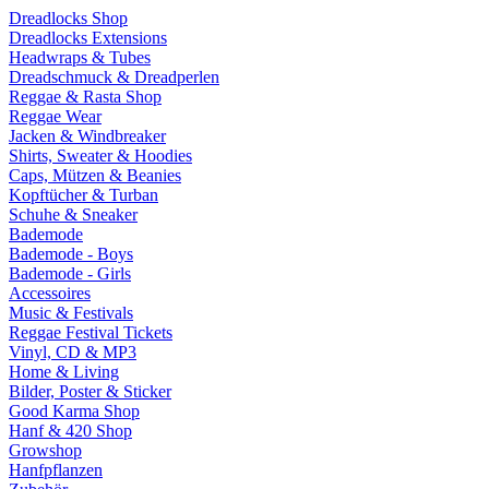
Dreadlocks Shop
Dreadlocks Extensions
Headwraps & Tubes
Dreadschmuck & Dreadperlen
Reggae & Rasta Shop
Reggae Wear
Jacken & Windbreaker
Shirts, Sweater & Hoodies
Caps, Mützen & Beanies
Kopftücher & Turban
Schuhe & Sneaker
Bademode
Bademode - Boys
Bademode - Girls
Accessoires
Music & Festivals
Reggae Festival Tickets
Vinyl, CD & MP3
Home & Living
Bilder, Poster & Sticker
Good Karma Shop
Hanf & 420 Shop
Growshop
Hanfpflanzen