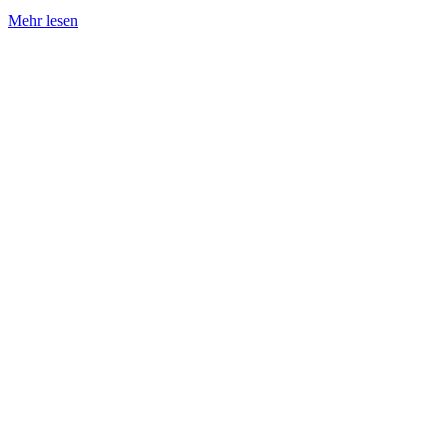
Cannabis
Mehr lesen
Ruderalis