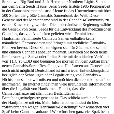
Sorten wie Big Bud und Jack Herer oder Northern Lights Samen
aus dem Sensi Seeds Hause. Sensi Seeds leistete 1985 Pionierarbeit
in der Cannabissamenindustrie. Heute ist das Unternehmen mit über
500 Sorten die größte Cannabis-Samenbank der Welt. Diese
Genetik und der Markenname sind in der Cannabis-Community zu
echten Klassikern geworden. Die niederländische Regierung wählte
die Genetik von Sensi Seeds für die Entwicklung des medizinischen
Cannabis, das von Apotheken geliefert wird. Feminisierte
Hanfsamen Feminisierte Cannabis-Samen enthalten keine
männlichen Chromosomen und bringen nur weibliche Cannabis-
Pflanzen hervor. Diese Samen eignen sich für Züchter, die schnell
und einfach Cannabis anbauen möchten. Bestellen Sie noch heute
Ihre bevorzugte Sativa oder Indica Sorte mit dem idealen Verhältnis
von THC zu CBD und beginnen Sie morgen mit dem Anbau Ihrer
neuen Cannabis-Sorte. Bestellung von Hanfsamen aus Deutschland
noch nicht möglich! Deutschland ist mal wieder Entwicklungsland
bezüglich der Schnelligkeit der Legalisierung von Cannabis –
Nichts neues, aber wir müssen und möchten dich eben kurz darüber
informieren. Im Internet findet man viele irreführende Informationen
über die Legalität von Hanfsamen. Fakt ist, dass die
Cannabispflanze mit allen ihren Bestandteilen im
Betäubungsmittelgesetz genannt ist. Das schließt auch die Samen
der Hanfpflanze mit ein. Mehr Informationen findest du hier:
“Strafverfahren wegen Hanfsamen-Bestellung” Wir wünschen viel
Spaß beim Cannabis anbauen! Wir wünschen ganz viel Spaß beim