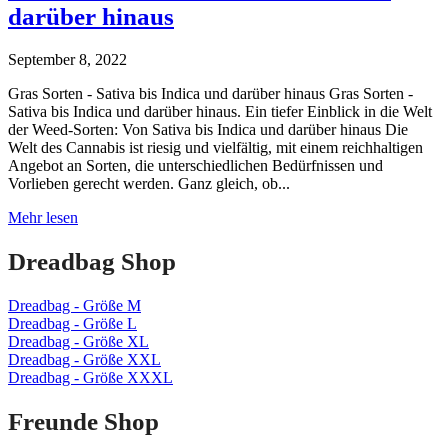
darüber hinaus
September 8, 2022
Gras Sorten - Sativa bis Indica und darüber hinaus Gras Sorten -
Sativa bis Indica und darüber hinaus. Ein tiefer Einblick in die Welt
der Weed-Sorten: Von Sativa bis Indica und darüber hinaus Die
Welt des Cannabis ist riesig und vielfältig, mit einem reichhaltigen
Angebot an Sorten, die unterschiedlichen Bedürfnissen und
Vorlieben gerecht werden. Ganz gleich, ob...
Gras
Mehr lesen
Sorten
–
Dreadbag Shop
Sativa
bis
Dreadbag - Größe M
Indica
Dreadbag - Größe L
und
Dreadbag - Größe XL
darüber
Dreadbag - Größe XXL
hinaus
Dreadbag - Größe XXXL
Freunde Shop