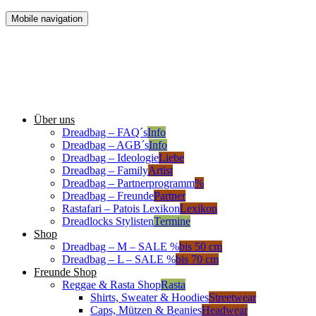
Mobile navigation
Über uns
Dreadbag – FAQ´s
Info
Dreadbag – AGB´s
Info
Dreadbag – Ideologie
Liebe
Dreadbag – Family
Artist
Dreadbag – Partnerprogramm
%
Dreadbag – Freunde
Partner
Rastafari – Patois Lexikon
Lexikon
Dreadlocks Stylisten
Termine
Shop
Dreadbag – M – SALE %
bis 50 cm
Dreadbag – L – SALE %
bis 70 cm
Freunde Shop
Reggae & Rasta Shop
Rasta
Shirts, Sweater & Hoodies
Streetwear
Caps, Mützen & Beanies
Headwear