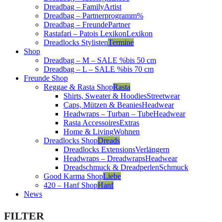
Dreadbag – Family
Artist
Dreadbag – Partnerprogramm
%
Dreadbag – Freunde
Partner
Rastafari – Patois Lexikon
Lexikon
Dreadlocks Stylisten
Termine
Shop
Dreadbag – M – SALE %
bis 50 cm
Dreadbag – L – SALE %
bis 70 cm
Freunde Shop
Reggae & Rasta Shop
Rasta
Shirts, Sweater & Hoodies
Streetwear
Caps, Mützen & Beanies
Headwear
Headwraps – Turban – Tube
Headwear
Rasta Accessoires
Extras
Home & Living
Wohnen
Dreadlocks Shop
Dreads
Dreadlocks Extensions
Verlängern
Headwraps – Dreadwraps
Headwear
Dreadschmuck & Dreadperlen
Schmuck
Good Karma Shop
Liebe
420 – Hanf Shop
Hanf
News
FILTER