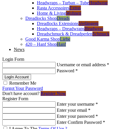
Headwraps – Turban – Tube
Headwear
Rasta Accessoires
Extras
Home & Living
Wohnen
Dreadlocks Shop
Dreads
Dreadlocks Extensions
Verlängern
Headwraps – Dreadwraps
Headwear
Dreadschmuck & Dreadperlen
Schmuck
Good Karma Shop
Liebe
420 – Hanf Shop
Hanf
News
Login Form
Username or email address
*
Password
*
LogIn Account
Remember Me
Forgot Your Password
Don't have account?
Register Now
Register Form
Enter your username
*
Enter your email
*
Enter your password
*
Enter Confirm Password
*
I Agree To The
Terms Of Use ?