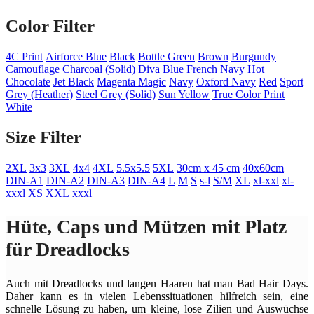
Color Filter
4C Print
Airforce Blue
Black
Bottle Green
Brown
Burgundy
Camouflage
Charcoal (Solid)
Diva Blue
French Navy
Hot
Chocolate
Jet Black
Magenta Magic
Navy
Oxford Navy
Red
Sport
Grey (Heather)
Steel Grey (Solid)
Sun Yellow
True Color Print
White
Size Filter
2XL
3x3
3XL
4x4
4XL
5.5x5.5
5XL
30cm x 45 cm
40x60cm
DIN-A1
DIN-A2
DIN-A3
DIN-A4
L
M
S
s-l
S/M
XL
xl-xxl
xl-
xxxl
XS
XXL
xxxl
Hüte, Caps und Mützen mit Platz
für Dreadlocks
Auch mit Dreadlocks und langen Haaren hat man Bad Hair Days.
Daher kann es in vielen Lebenssituationen hilfreich sein, eine
schnelle Lösung zu haben, um kleine, lose Zilien und Auswüchse