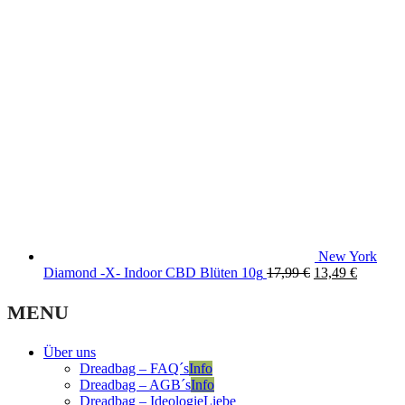
was:
is:
17,99 €.
13,49 €
New York
Original
Current
Diamond -X- Indoor CBD Blüten 10g
17,99
€
13,49
€
price
price
was:
is:
MENU
17,99 €.
13,49 €.
Über uns
Dreadbag – FAQ´s
Info
Dreadbag – AGB´s
Info
Dreadbag – Ideologie
Liebe