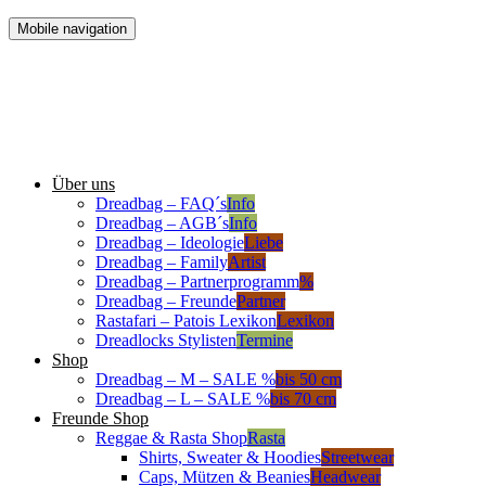
Mobile navigation
Über uns
Dreadbag – FAQ´s
Info
Dreadbag – AGB´s
Info
Dreadbag – Ideologie
Liebe
Dreadbag – Family
Artist
Dreadbag – Partnerprogramm
%
Dreadbag – Freunde
Partner
Rastafari – Patois Lexikon
Lexikon
Dreadlocks Stylisten
Termine
Shop
Dreadbag – M – SALE %
bis 50 cm
Dreadbag – L – SALE %
bis 70 cm
Freunde Shop
Reggae & Rasta Shop
Rasta
Shirts, Sweater & Hoodies
Streetwear
Caps, Mützen & Beanies
Headwear