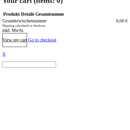
Your cart
(items: 0)
Produkt
Details
Gesamtsumme
Gesamtzwischensumme
0,00 €
Products
Shipping calculated at checkout.
inkl. MwSt.
in
View my cart
Go to checkout
cart
X