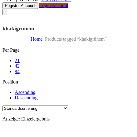
Login Account
Register Account
khakigrünem
Home
Products tagged “khakigrünem”
Skip
Per Page
to
21
content
42
84
Position
Ascending
Descending
Anzeige: Einzelergebnis