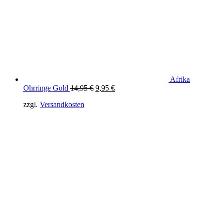
Afrika
Original
Current
Ohrringe Gold
14,95
€
9,95
€
price
price
zzgl.
Versandkosten
was:
is:
14,95 €.
9,95 €.