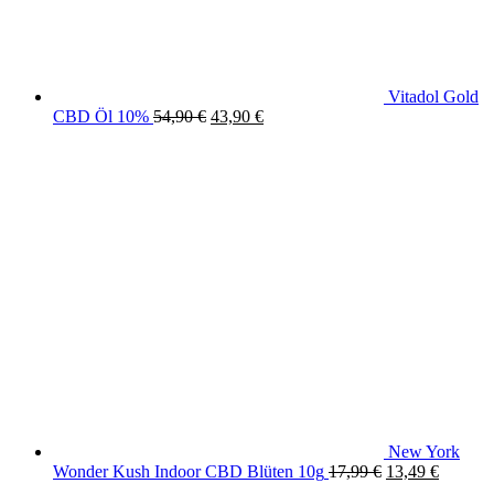
Vitadol Gold
Original
Current
CBD Öl 10%
54,90
€
43,90
€
price
price
was:
is:
54,90 €.
43,90 €.
New York
Original
Current
Wonder Kush Indoor CBD Blüten 10g
17,99
€
13,49
€
price
price