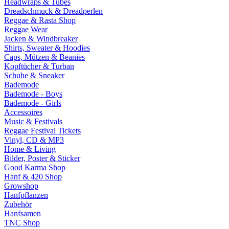
Headwraps & Tubes
Dreadschmuck & Dreadperlen
Reggae & Rasta Shop
Reggae Wear
Jacken & Windbreaker
Shirts, Sweater & Hoodies
Caps, Mützen & Beanies
Kopftücher & Turban
Schuhe & Sneaker
Bademode
Bademode - Boys
Bademode - Girls
Accessoires
Music & Festivals
Reggae Festival Tickets
Vinyl, CD & MP3
Home & Living
Bilder, Poster & Sticker
Good Karma Shop
Hanf & 420 Shop
Growshop
Hanfpflanzen
Zubehör
Hanfsamen
TNC Shop