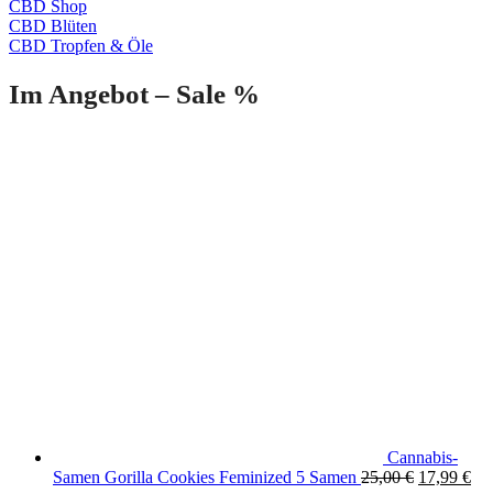
CBD Shop
CBD Blüten
CBD Tropfen & Öle
Im Angebot – Sale %
Cannabis-
Original
Cur
Samen Gorilla Cookies Feminized 5 Samen
25,00
€
17,99
€