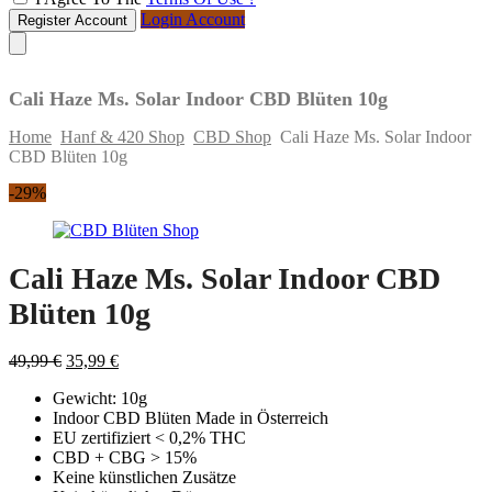
Login Account
Register Account
Cali Haze Ms. Solar Indoor CBD Blüten 10g
Home
Hanf & 420 Shop
CBD Shop
Cali Haze Ms. Solar Indoor
CBD Blüten 10g
Skip
-29%
to
content
Cali Haze Ms. Solar Indoor CBD
Blüten 10g
Original
Current
49,99
€
35,99
€
price
price
Gewicht: 10g
was:
is:
Indoor CBD Blüten Made in Österreich
49,99 €.
35,99 €.
EU zertifiziert < 0,2% THC
CBD + CBG > 15%
Keine künstlichen Zusätze