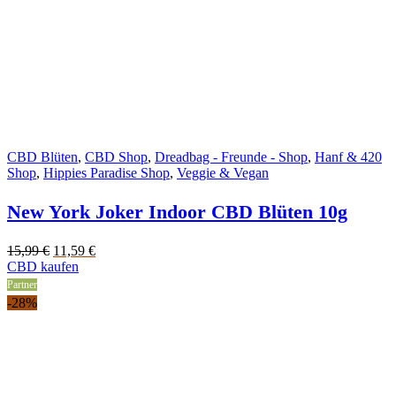
CBD Blüten
,
CBD Shop
,
Dreadbag - Freunde - Shop
,
Hanf & 420
Shop
,
Hippies Paradise Shop
,
Veggie & Vegan
New York Joker Indoor CBD Blüten 10g
Original
Current
15,99
€
11,59
€
price
price
CBD kaufen
was:
is:
Partner
15,99 €.
11,59 €.
-28%