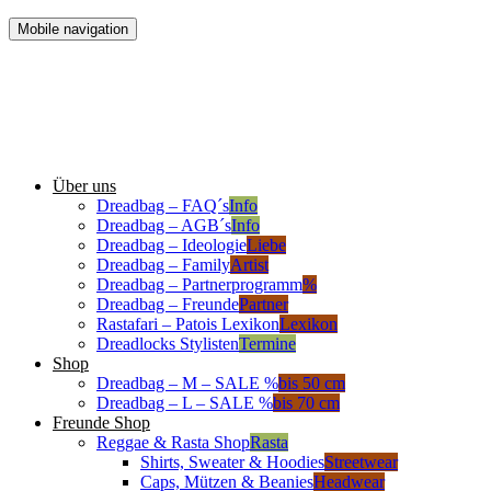
Mobile navigation
Über uns
Dreadbag – FAQ´s
Info
Dreadbag – AGB´s
Info
Dreadbag – Ideologie
Liebe
Dreadbag – Family
Artist
Dreadbag – Partnerprogramm
%
Dreadbag – Freunde
Partner
Rastafari – Patois Lexikon
Lexikon
Dreadlocks Stylisten
Termine
Shop
Dreadbag – M – SALE %
bis 50 cm
Dreadbag – L – SALE %
bis 70 cm
Freunde Shop
Reggae & Rasta Shop
Rasta
Shirts, Sweater & Hoodies
Streetwear
Caps, Mützen & Beanies
Headwear