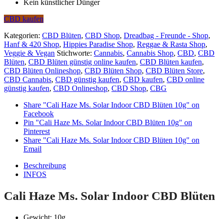
Kein künstlicher Dünger
CBD kaufen
Kategorien:
CBD Blüten
,
CBD Shop
,
Dreadbag - Freunde - Shop
,
Hanf & 420 Shop
,
Hippies Paradise Shop
,
Reggae & Rasta Shop
,
Veggie & Vegan
Stichworte:
Cannabis
,
Cannabis Shop
,
CBD
,
CBD
Blüten
,
CBD Blüten günstig online kaufen
,
CBD Blüten kaufen
,
CBD Blüten Onlineshop
,
CBD Blüten Shop
,
CBD Blüten Store
,
CBD Cannabis
,
CBD günstig kaufen
,
CBD kaufen
,
CBD online
günstig kaufen
,
CBD Onlineshop
,
CBD Shop
,
CBG
Share "Cali Haze Ms. Solar Indoor CBD Blüten 10g" on
Facebook
Pin "Cali Haze Ms. Solar Indoor CBD Blüten 10g" on
Pinterest
Share "Cali Haze Ms. Solar Indoor CBD Blüten 10g" on
Email
Beschreibung
INFOS
Cali Haze Ms. Solar Indoor CBD Blüten
Gewicht: 10g