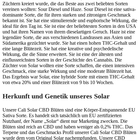
Züchtern kreiert wurde, die das Beste aus zwei beliebten Sorten
vereinen wollten: Sour Diesel und Haze. Sour Diesel ist eine sativa-
dominante Sorte, die für ihren starken und zitronigen Geschmack
bekannt ist. Sie hat eine stimulierende und euphorische Wirkung, die
ideal für den Tag ist. Sie ist eine der beliebtesten Sorten in den USA
und hat ihren Namen von ihrem dieselartigen Geruch. Haze ist eine
legendäre Sorte, die aus verschiedenen Landrassen aus Asien und
Südamerika gezüchtet wurde. Sie hat einen hohen THC-Gehalt und
eine lange Blütezeit. Sie hat eine kreative und psychedelische
Wirkung, die die Sinne erweitert. Sie ist eine der ältesten und
einflussreichsten Sorten in der Geschichte des Cannabis. Die
Züchter von Solar wollten eine Sorte schaffen, die einen intensiven
Geschmack, eine starke Wirkung und eine moderate Blütezeit hat.
Das Ergebnis war Solar, eine hybride Sorte mit einem THC-Gehalt
von etwa 20% und einer Blütezeit von 9 bis 10 Wochen.
Herkunft und Genetik unseres Solar
Unsere Cali Solar CBD Blüten sind eine Körper-Entspannende EU
Sativa Sorte. Es handelt sich tatsächlich um EU zertifizierten
Nutzhanf, der Name „Solar“ dient nur Marketing zwecken. Die
Blüten sind reich an CBD und haben weniger als 0,2% THC. Das
Terpene und das Geschmacks Profil unserer Cali Solar CBD Blüten
wurde dem vom Original Solar nachempfunden. Unsere CBD