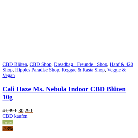
CBD Blüten
,
CBD Shop
,
Dreadbag - Freunde - Shop
,
Hanf & 420
Shop
,
Hippies Paradise Shop
,
Reggae & Rasta Shop
,
Veggie &
Vegan
Cali Haze Ms. Nebula Indoor CBD Blüten
10g
Original
Current
41,99
€
30,29
€
price
price
CBD kaufen
was:
is:
Partner
41,99 €.
30,29 €.
-28%