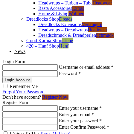
Headwraps – Turban – Tube
Headwear
Rasta Accessoires
Extras
Home & Living
Wohnen
Dreadlocks Shop
Dreads
Dreadlocks Extensions
Verlängern
Headwraps – Dreadwraps
Headwear
Dreadschmuck & Dreadperlen
Schmuck
Good Karma Shop
Liebe
420 – Hanf Shop
Hanf
News
Login Form
Username or email address
*
Password
*
LogIn Account
Remember Me
Forgot Your Password
Don't have account?
Register Now
Register Form
Enter your username
*
Enter your email
*
Enter your password
*
Enter Confirm Password
*
I Agree To The
Terms Of Use ?