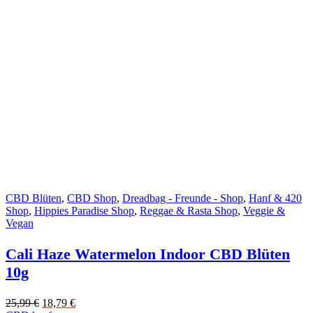
CBD Blüten
,
CBD Shop
,
Dreadbag - Freunde - Shop
,
Hanf & 420
Shop
,
Hippies Paradise Shop
,
Reggae & Rasta Shop
,
Veggie &
Vegan
Cali Haze Watermelon Indoor CBD Blüten
10g
Original
Current
25,99
€
18,79
€