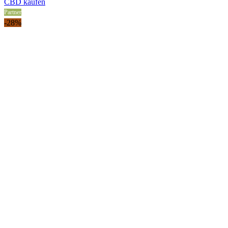
price
price
CBD kaufen
was:
is:
Partner
25,99 €.
18,79 €.
-28%