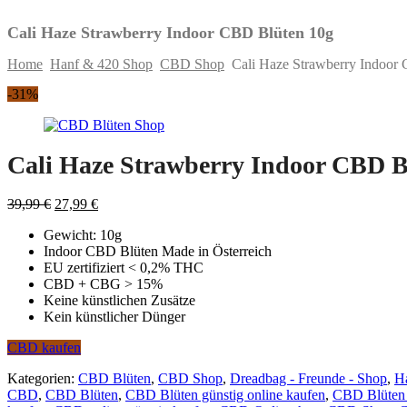
Cali Haze Strawberry Indoor CBD Blüten 10g
Home
Hanf & 420 Shop
CBD Shop
Cali Haze Strawberry Indoor
Skip
-31%
to
content
Cali Haze Strawberry Indoor CBD B
Original
Current
39,99
€
27,99
€
price
price
Gewicht: 10g
was:
is:
Indoor CBD Blüten Made in Österreich
39,99 €.
27,99 €.
EU zertifiziert < 0,2% THC
CBD + CBG > 15%
Keine künstlichen Zusätze
Kein künstlicher Dünger
CBD kaufen
Kategorien:
CBD Blüten
,
CBD Shop
,
Dreadbag - Freunde - Shop
,
H
CBD
,
CBD Blüten
,
CBD Blüten günstig online kaufen
,
CBD Blüten