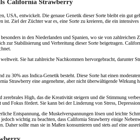
ls California Strawberry
en, USA, entwickelt. Die genaue Genetik dieser Sorte bleibt ein gut g
ist. Ziel der Züchter war es, eine Sorte zu kreieren, die ein intensives
, besonders in den Niederlanden und Spanien, wo sie von zahlreichen
ur Stabilisierung und Verbreitung dieser Sorte beigetragen. Californ
chnet.
en weltweit. Sie hat zahlreiche Nachkommen hervorgebracht, darunter
- und zu 30% aus Indica-Genetik besteht. Diese Sorte hat einen moder
nia Strawberry eine angenehme, aber nicht überwältigende Wirkung hat,
 zerebrales High, das die Kreativität steigern und die Stimmung verbess
t und Fokus fördert. Sie kann bei der Linderung von Stress, Depressio
rperliche Entspannung, die Muskelverspannungen lösen und leichte Schm
st jedoch wichtig zu beachten, dass California Strawberry einige Neb
. Daher sollte man sie in Maßen konsumieren und stets auf eine ausrei
awberry