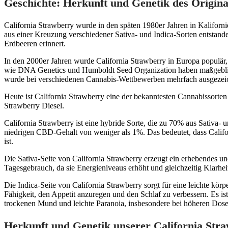
Geschichte: Herkunft und Genetik des Origina
California Strawberry wurde in den späten 1980er Jahren in Kaliforni
aus einer Kreuzung verschiedener Sativa- und Indica-Sorten entstanden 
Erdbeeren erinnert.
In den 2000er Jahren wurde California Strawberry in Europa populär
wie DNA Genetics und Humboldt Seed Organization haben maßgeblich z
wurde bei verschiedenen Cannabis-Wettbewerben mehrfach ausgezei
Heute ist California Strawberry eine der bekanntesten Cannabissort
Strawberry Diesel.
California Strawberry ist eine hybride Sorte, die zu 70% aus Sativa
niedrigen CBD-Gehalt von weniger als 1%. Das bedeutet, dass Califor
ist.
Die Sativa-Seite von California Strawberry erzeugt ein erhebendes und
Tagesgebrauch, da sie Energieniveaus erhöht und gleichzeitig Klarhei
Die Indica-Seite von California Strawberry sorgt für eine leichte kö
Fähigkeit, den Appetit anzuregen und den Schlaf zu verbessern. Es i
trockenen Mund und leichte Paranoia, insbesondere bei höheren Dosen
Herkunft und Genetik unserer California Str