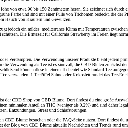
 Höhe von etwa 90 bis 150 Zentimetern heran. Sie zeichnet sich durch 
grüne Farbe und sind mit einer Fülle von Trichomen bedeckt, die der Pf
 einem Hauch von Kräutern und Gewürzen.
vorzugt jedoch ein mildes, mediterranes Klima mit Temperaturen zwisch
schützen. Die Erntezeit für California Strawberry im Freien liegt nor
der Verdampfen. Die Verwendung unserer Produkte bleibt jedem prinzi
ür die Verwendung als Tee ist es sinnvoll, die CBD Blüten zunächst d
nschließend können diese in einem Teebeutel wie Standard Tee aufgeg
Tee verwenden. 1 Teelöffel Sahne oder Kokosfett rundet das Tee-Erleb
ry ist der CBD Shop von CBD Blume. Dort findest du eine große Aus
n minimalen Anteil an THC (weniger als 0,2%) und sind daher legal un
rzen, Entzündungen, Stress und Schlafstörungen.
on CBD Blume besuchen oder die FAQ-Seite nutzen. Dort findest du u
etet der Blog von CBD Blume aktuelle Nachrichten und Trends rund 