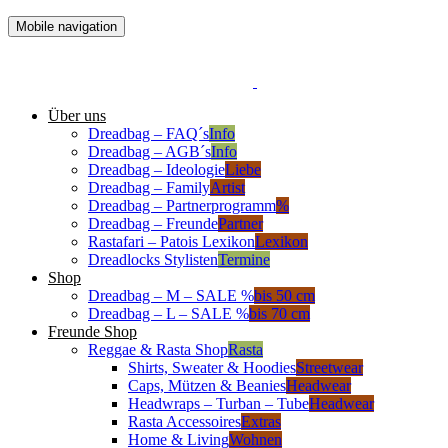
Mobile navigation
Über uns
Dreadbag – FAQ´s
Info
Dreadbag – AGB´s
Info
Dreadbag – Ideologie
Liebe
Dreadbag – Family
Artist
Dreadbag – Partnerprogramm
%
Dreadbag – Freunde
Partner
Rastafari – Patois Lexikon
Lexikon
Dreadlocks Stylisten
Termine
Shop
Dreadbag – M – SALE %
bis 50 cm
Dreadbag – L – SALE %
bis 70 cm
Freunde Shop
Reggae & Rasta Shop
Rasta
Shirts, Sweater & Hoodies
Streetwear
Caps, Mützen & Beanies
Headwear
Headwraps – Turban – Tube
Headwear
Rasta Accessoires
Extras
Home & Living
Wohnen