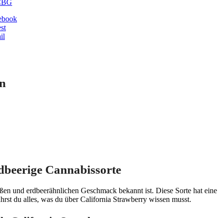
CBG
ebook
st
il
en
rdbeerige Cannabissorte
süßen und erdbeerähnlichen Geschmack bekannt ist. Diese Sorte hat eine f
hrst du alles, was du über California Strawberry wissen musst.