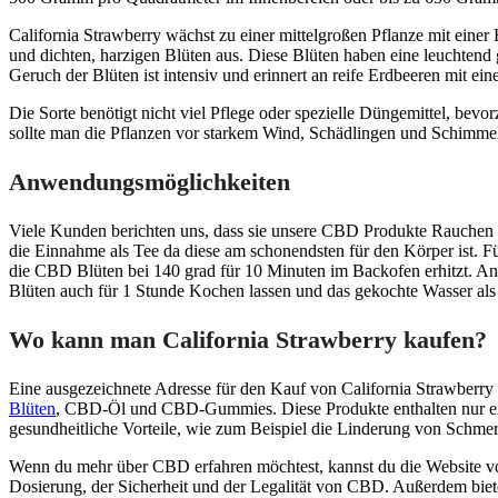
California Strawberry wächst zu einer mittelgroßen Pflanze mit einer
und dichten, harzigen Blüten aus. Diese Blüten haben eine leuchtend 
Geruch der Blüten ist intensiv und erinnert an reife Erdbeeren mit
Die Sorte benötigt nicht viel Pflege oder spezielle Düngemittel, be
sollte man die Pflanzen vor starkem Wind, Schädlingen und Schimmel 
Anwendungsmöglichkeiten
Viele Kunden berichten uns, dass sie unsere CBD Produkte Rauchen o
die Einnahme als Tee da diese am schonendsten für den Körper ist. F
die CBD Blüten bei 140 grad für 10 Minuten im Backofen erhitzt. A
Blüten auch für 1 Stunde Kochen lassen und das gekochte Wasser als 
Wo kann man California Strawberry kaufen?
Eine ausgezeichnete Adresse für den Kauf von California Strawber
Blüten
, CBD-Öl und CBD-Gummies. Diese Produkte enthalten nur eine
gesundheitliche Vorteile, wie zum Beispiel die Linderung von Schme
Wenn du mehr über CBD erfahren möchtest, kannst du die Website v
Dosierung, der Sicherheit und der Legalität von CBD. Außerdem bi