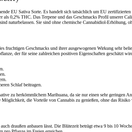
nde EU Sativa Sorte. Es handelt sich tatsächlich um EU zertifizierte
er als 0,2% THC. Das Terpene und das Geschmacks Profil unserer Ca
ind naturbelassen. Sie sind ohne chemische Cannabidiol-Erhöhung, oh
es fruchtigen Geschmacks und ihrer ausgewogenen Wirkung sehr belieb
anze, der für seine zahlreichen positiven Eigenschaften geschätzt wird
n.
en.
ern.
meren Schlaf beitragen.
rnative zu herkömmlichem Marihuana, da sie nur einen sehr geringen A
ie Möglichkeit, die Vorteile von Cannabis zu genießen, ohne das Risi
als auch draußen anbauen lässt. Die Blütezeit beträgt etwa 9 bis 10 Woch
pro Pflanze im Freien erreichen.