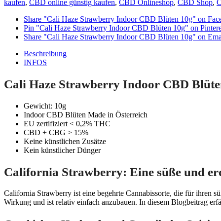
kaufen
,
CBD online günstig kaufen
,
CBD Onlineshop
,
CBD Shop
,
Share "Cali Haze Strawberry Indoor CBD Blüten 10g" on Fac
Pin "Cali Haze Strawberry Indoor CBD Blüten 10g" on Pintere
Share "Cali Haze Strawberry Indoor CBD Blüten 10g" on Ema
Beschreibung
INFOS
Cali Haze Strawberry Indoor CBD Blüt
Gewicht: 10g
Indoor CBD Blüten Made in Österreich
EU zertifiziert < 0,2% THC
CBD + CBG > 15%
Keine künstlichen Zusätze
Kein künstlicher Dünger
California Strawberry: Eine süße und e
California Strawberry ist eine begehrte Cannabissorte, die für ihren 
Wirkung und ist relativ einfach anzubauen. In diesem Blogbeitrag erfä