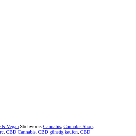
e & Vegan
Stichworte:
Cannabis
,
Cannabis Shop
,
re
,
CBD Cannabis
,
CBD günstig kaufen
,
CBD