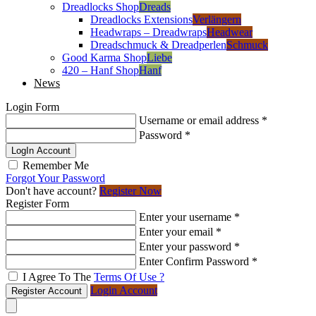
Dreadlocks Shop
Dreads
Dreadlocks Extensions
Verlängern
Headwraps – Dreadwraps
Headwear
Dreadschmuck & Dreadperlen
Schmuck
Good Karma Shop
Liebe
420 – Hanf Shop
Hanf
News
Login Form
Username or email address
*
Password
*
LogIn Account
Remember Me
Forgot Your Password
Don't have account?
Register Now
Register Form
Enter your username
*
Enter your email
*
Enter your password
*
Enter Confirm Password
*
I Agree To The
Terms Of Use ?
Login Account
Register Account