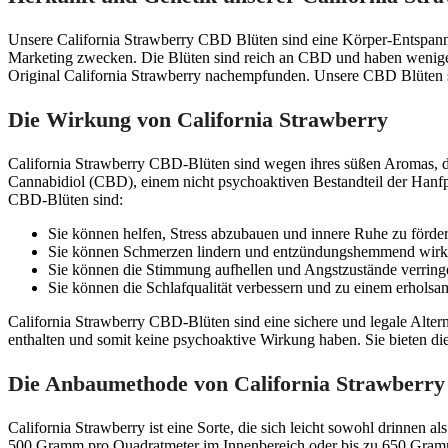
Unsere California Strawberry CBD Blüten sind eine Körper-Entspanne
Marketing zwecken. Die Blüten sind reich an CBD und haben wenig
Original California Strawberry nachempfunden. Unsere CBD Blüten s
Die Wirkung von California Strawberry
California Strawberry CBD-Blüten sind wegen ihres süßen Aromas, d
Cannabidiol (CBD), einem nicht psychoaktiven Bestandteil der Hanfpfl
CBD-Blüten sind:
Sie können helfen, Stress abzubauen und innere Ruhe zu förder
Sie können Schmerzen lindern und entzündungshemmend wirk
Sie können die Stimmung aufhellen und Angstzustände verring
Sie können die Schlafqualität verbessern und zu einem erholsa
California Strawberry CBD-Blüten sind eine sichere und legale Alte
enthalten und somit keine psychoaktive Wirkung haben. Sie bieten d
Die Anbaumethode von California Strawberry
California Strawberry ist eine Sorte, die sich leicht sowohl drinnen 
500 Gramm pro Quadratmeter im Innenbereich oder bis zu 650 Gramm 