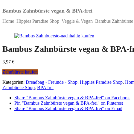
Bambus Zahnbürste vegan & BPA-frei
Home
Hippies Paradise Shop
Veggie & Vegan
Bambus Zahnbürste 
Skip
to
content
Bambus Zahnbürste vegan & BPA-fr
3,97
€
Zahnbürste kaufen
Kategorien:
Dreadbag - Freunde - Shop
,
Hippies Paradise Shop
,
Hom
Zahnbürste Shop
,
BPA frei
Share "Bambus Zahnbürste vegan & BPA-frei" on Facebook
Pin "Bambus Zahnbürste vegan & BPA-frei" on Pinterest
Share "Bambus Zahnbürste vegan & BPA-frei" on Email