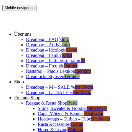
Mobile navigation
Über uns
Dreadbag – FAQ´s
Info
Dreadbag – AGB´s
Info
Dreadbag – Ideologie
Liebe
Dreadbag – Family
Artist
Dreadbag – Partnerprogramm
%
Dreadbag – Freunde
Partner
Rastafari – Patois Lexikon
Lexikon
Dreadlocks Stylisten
Termine
Shop
Dreadbag – M – SALE %
bis 50 cm
Dreadbag – L – SALE %
bis 70 cm
Freunde Shop
Reggae & Rasta Shop
Rasta
Shirts, Sweater & Hoodies
Streetwear
Caps, Mützen & Beanies
Headwear
Headwraps – Turban – Tube
Headwear
Rasta Accessoires
Extras
Home & Living
Wohnen