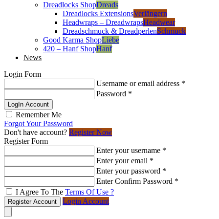
Dreadlocks Shop
Dreads
Dreadlocks Extensions
Verlängern
Headwraps – Dreadwraps
Headwear
Dreadschmuck & Dreadperlen
Schmuck
Good Karma Shop
Liebe
420 – Hanf Shop
Hanf
News
Login Form
Username or email address
*
Password
*
LogIn Account
Remember Me
Forgot Your Password
Don't have account?
Register Now
Register Form
Enter your username
*
Enter your email
*
Enter your password
*
Enter Confirm Password
*
I Agree To The
Terms Of Use ?
Login Account
Register Account