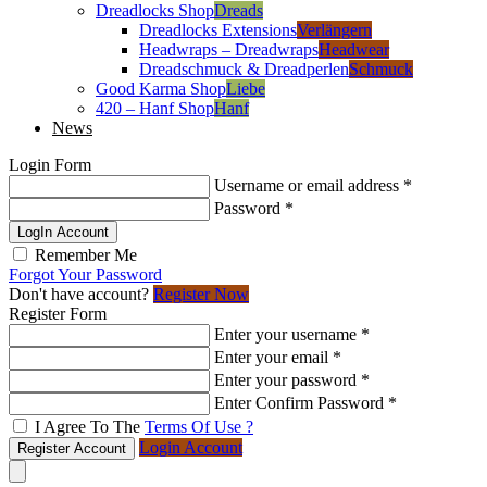
Dreadlocks Shop
Dreads
Dreadlocks Extensions
Verlängern
Headwraps – Dreadwraps
Headwear
Dreadschmuck & Dreadperlen
Schmuck
Good Karma Shop
Liebe
420 – Hanf Shop
Hanf
News
Login Form
Username or email address
*
Password
*
LogIn Account
Remember Me
Forgot Your Password
Don't have account?
Register Now
Register Form
Enter your username
*
Enter your email
*
Enter your password
*
Enter Confirm Password
*
I Agree To The
Terms Of Use ?
Login Account
Register Account