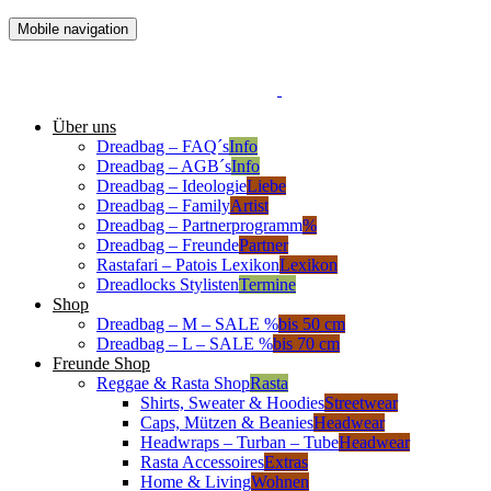
Mobile navigation
Über uns
Dreadbag – FAQ´s
Info
Dreadbag – AGB´s
Info
Dreadbag – Ideologie
Liebe
Dreadbag – Family
Artist
Dreadbag – Partnerprogramm
%
Dreadbag – Freunde
Partner
Rastafari – Patois Lexikon
Lexikon
Dreadlocks Stylisten
Termine
Shop
Dreadbag – M – SALE %
bis 50 cm
Dreadbag – L – SALE %
bis 70 cm
Freunde Shop
Reggae & Rasta Shop
Rasta
Shirts, Sweater & Hoodies
Streetwear
Caps, Mützen & Beanies
Headwear
Headwraps – Turban – Tube
Headwear
Rasta Accessoires
Extras
Home & Living
Wohnen