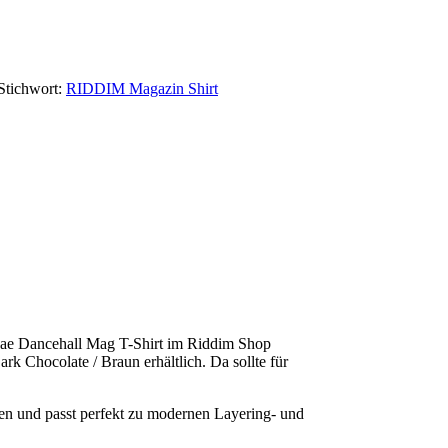
Stichwort:
RIDDIM Magazin Shirt
gae Dancehall Mag T-Shirt im Riddim Shop
rk Chocolate / Braun erhältlich. Da sollte für
n und passt per­fekt zu mod­er­nen Lay­er­ing- und