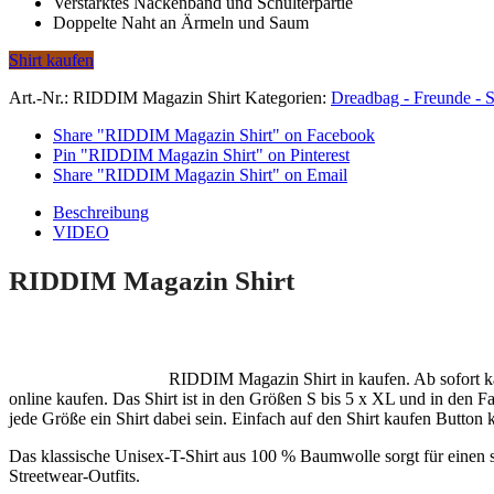
Ver­stärk­tes Nack­en­band und Schul­ter­par­tie
Dop­pelte Naht an Ärmeln und Saum
Shirt kaufen
Art.-Nr.:
RIDDIM Magazin Shirt
Kategorien:
Dreadbag - Freunde - 
Share "RIDDIM Magazin Shirt" on Facebook
Pin "RIDDIM Magazin Shirt" on Pinterest
Share "RIDDIM Magazin Shirt" on Email
Beschreibung
VIDEO
RIDDIM Magazin Shirt
RIDDIM Magazin Shirt in kaufen. Ab sofort 
online kaufen. Das Shirt ist in den Größen S bis 5 x XL und in den F
jede Größe ein Shirt dabei sein. Einfach auf den Shirt kaufen Button 
Das klas­sis­che Uni­sex-T-Shirt aus 100 % Baum­wolle sorgt für einen st
Streetwear-Out­fits.