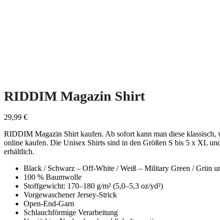
RIDDIM Magazin Shirt
29,99
€
RIDDIM Magazin Shirt kaufen. Ab sofort kann man diese klassisc
online kaufen. Die Unisex Shirts sind in den Größen S bis 5 x XL un
erhältlich.
Black / Schwarz – Off-White / Weiß – Military Green / Grün 
100 % Baum­wolle
Stof­fgewicht: 170–180 g/m² (5,0–5,3 oz/yd²)
Vorge­wasch­en­er Jer­sey-Strick
Open-End-Garn
Schlauch­för­mige Ver­ar­beitung