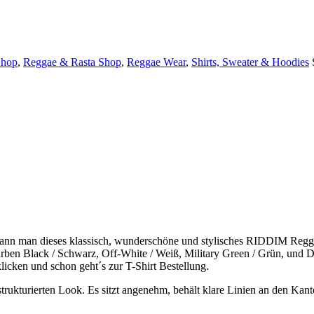
Shop
,
Reggae & Rasta Shop
,
Reggae Wear
,
Shirts, Sweater & Hoodies
kann man dieses klassisch, wunderschöne und stylisches RIDDIM Reg
arben Black / Schwarz, Off-White / Weiß, Military Green / Grün, und Da
klicken und schon geht´s zur T-Shirt Bestellung.
ruk­turi­erten Look. Es sitzt angenehm, behält klare Lin­ien an den Kan­te