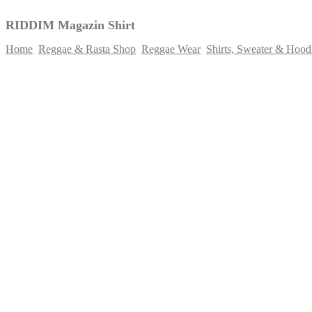
RIDDIM Magazin Shirt
Home
Reggae & Rasta Shop
Reggae Wear
Shirts, Sweater & Hood
Skip
to
content