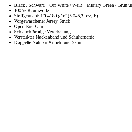
Black / Schwarz – Off-White / Weiß – Military Green / Grün 
100 % Baum­wolle
Stof­fgewicht: 170–180 g/m² (5,0–5,3 oz/yd²)
Vorge­wasch­en­er Jer­sey-Strick
Open-End-Garn
Schlauch­för­mige Ver­ar­beitung
Ver­stärk­tes Nack­en­band und Schul­ter­par­tie
Dop­pelte Naht an Ärmeln und Saum