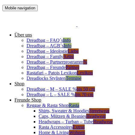
Mobile navigation
Über uns
Dreadbag – FAQ´s
Info
Dreadbag – AGB´s
Info
Dreadbag – Ideologie
Liebe
Dreadbag – Family
Artist
Dreadbag – Partnerprogramm
%
Dreadbag – Freunde
Partner
Rastafari – Patois Lexikon
Lexikon
Dreadlocks Stylisten
Termine
Shop
Dreadbag – M – SALE %
bis 50 cm
Dreadbag – L – SALE %
bis 70 cm
Freunde Shop
Reggae & Rasta Shop
Rasta
Shirts, Sweater & Hoodies
Streetwear
Caps, Mützen & Beanies
Headwear
Headwraps – Turban – Tube
Headwear
Rasta Accessoires
Extras
Home & Living
Wohnen