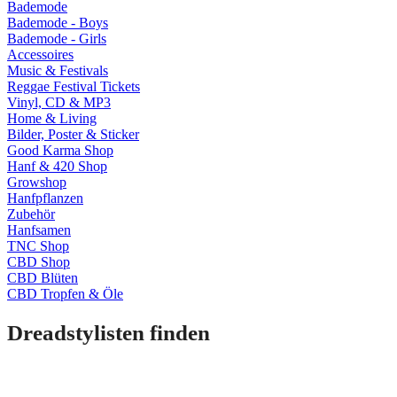
Bademode
Bademode - Boys
Bademode - Girls
Accessoires
Music & Festivals
Reggae Festival Tickets
Vinyl, CD & MP3
Home & Living
Bilder, Poster & Sticker
Good Karma Shop
Hanf & 420 Shop
Growshop
Hanfpflanzen
Zubehör
Hanfsamen
TNC Shop
CBD Shop
CBD Blüten
CBD Tropfen & Öle
Dreadstylisten finden