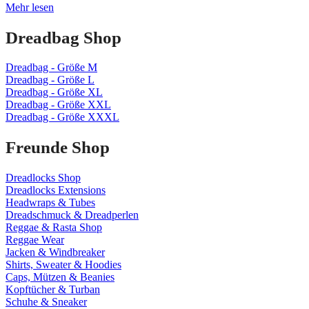
Cannabis
Mehr lesen
Stecklinge
kaufen
Dreadbag Shop
–
3
Dreadbag - Größe M
Stück
Dreadbag - Größe L
deiner
Dreadbag - Größe XL
Wahl
Dreadbag - Größe XXL
für
Dreadbag - Größe XXXL
29,90€
Freunde Shop
Dreadlocks Shop
Dreadlocks Extensions
Headwraps & Tubes
Dreadschmuck & Dreadperlen
Reggae & Rasta Shop
Reggae Wear
Jacken & Windbreaker
Shirts, Sweater & Hoodies
Caps, Mützen & Beanies
Kopftücher & Turban
Schuhe & Sneaker