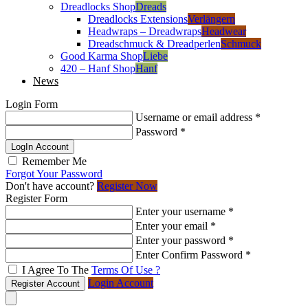
Dreadlocks Shop
Dreads
Dreadlocks Extensions
Verlängern
Headwraps – Dreadwraps
Headwear
Dreadschmuck & Dreadperlen
Schmuck
Good Karma Shop
Liebe
420 – Hanf Shop
Hanf
News
Login Form
Username or email address
*
Password
*
LogIn Account
Remember Me
Forgot Your Password
Don't have account?
Register Now
Register Form
Enter your username
*
Enter your email
*
Enter your password
*
Enter Confirm Password
*
I Agree To The
Terms Of Use ?
Login Account
Register Account