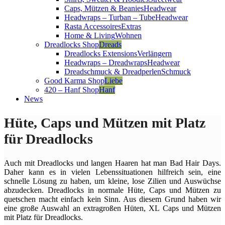
Caps, Mützen & Beanies
Headwear
Headwraps – Turban – Tube
Headwear
Rasta Accessoires
Extras
Home & Living
Wohnen
Dreadlocks Shop
Dreads
Dreadlocks Extensions
Verlängern
Headwraps – Dreadwraps
Headwear
Dreadschmuck & Dreadperlen
Schmuck
Good Karma Shop
Liebe
420 – Hanf Shop
Hanf
News
Hüte, Caps und Mützen mit Platz
für Dreadlocks
Auch mit Dreadlocks und langen Haaren hat man Bad Hair Days.
Daher kann es in vielen Lebenssituationen hilfreich sein, eine
schnelle Lösung zu haben, um kleine, lose Zilien und Auswüchse
abzudecken. Dreadlocks in normale Hüte, Caps und Mützen zu
quetschen macht einfach kein Sinn. Aus diesem Grund haben wir
eine große Auswahl an extragroßen Hüten, XL Caps und Mützen
mit Platz für Dreadlocks.