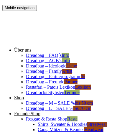
Mobile navigation
Über uns
Dreadbag – FAQ´s
Info
Dreadbag – AGB´s
Info
Dreadbag – Ideologie
Liebe
Dreadbag – Family
Artist
Dreadbag – Partnerprogramm
%
Dreadbag – Freunde
Partner
Rastafari – Patois Lexikon
Lexikon
Dreadlocks Stylisten
Termine
Shop
Dreadbag – M – SALE %
bis 50 cm
Dreadbag – L – SALE %
bis 70 cm
Freunde Shop
Reggae & Rasta Shop
Rasta
Shirts, Sweater & Hoodies
Streetwear
Caps, Mützen & Beanies
Headwear