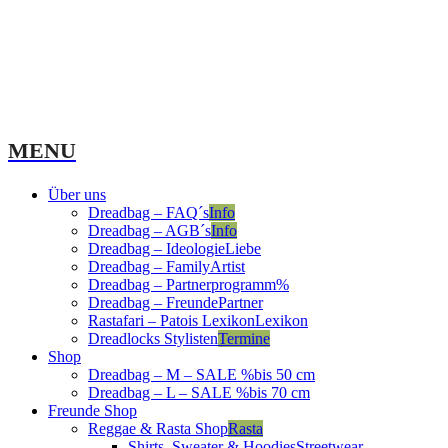
MENU
Über uns
Dreadbag – FAQ´s
Info
Dreadbag – AGB´s
Info
Dreadbag – Ideologie
Liebe
Dreadbag – Family
Artist
Dreadbag – Partnerprogramm
%
Dreadbag – Freunde
Partner
Rastafari – Patois Lexikon
Lexikon
Dreadlocks Stylisten
Termine
Shop
Dreadbag – M – SALE %
bis 50 cm
Dreadbag – L – SALE %
bis 70 cm
Freunde Shop
Reggae & Rasta Shop
Rasta
Shirts, Sweater & Hoodies
Streetwear