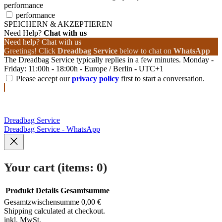
performance
performance
SPEICHERN & AKZEPTIEREN
Need Help?
Chat with us
Need help? Chat with us
Greetings! Click
Dreadbag Service
below to chat on
WhatsApp
The Dreadbag Service typically replies in a few minutes. Monday -
Friday: 11:00h - 18:00h - Europe / Berlin - UTC+1
Please accept our
privacy policy
first to start a conversation.
Dreadbag Service
Dreadbag Service - WhatsApp
Your cart
(items: 0)
Produkt
Details
Gesamtsumme
Gesamtzwischensumme
0,00 €
Products
Shipping calculated at checkout.
inkl. MwSt.