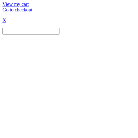
in
View my cart
Go to checkout
cart
X