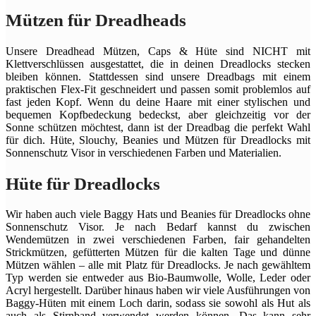
Mützen für Dreadheads
Unsere Dreadhead Mützen, Caps & Hüte sind NICHT mit
Klettverschlüssen ausgestattet, die in deinen Dreadlocks stecken
bleiben können. Stattdessen sind unsere Dreadbags mit einem
praktischen Flex-Fit geschneidert und passen somit problemlos auf
fast jeden Kopf. Wenn du deine Haare mit einer stylischen und
bequemen Kopfbedeckung bedeckst, aber gleichzeitig vor der
Sonne schützen möchtest, dann ist der Dreadbag die perfekt Wahl
für dich. Hüte, Slouchy, Beanies und Mützen für Dreadlocks mit
Sonnenschutz Visor in verschiedenen Farben und Materialien.
Hüte für Dreadlocks
Wir haben auch viele Baggy Hats und Beanies für Dreadlocks ohne
Sonnenschutz Visor. Je nach Bedarf kannst du zwischen
Wendemützen in zwei verschiedenen Farben, fair gehandelten
Strickmützen, gefütterten Mützen für die kalten Tage und dünne
Mützen wählen – alle mit Platz für Dreadlocks. Je nach gewähltem
Typ werden sie entweder aus Bio-Baumwolle, Wolle, Leder oder
Acryl hergestellt. Darüber hinaus haben wir viele Ausführungen von
Baggy-Hüten mit einem Loch darin, sodass sie sowohl als Hut als
auch als Stirnband verwendet werden können. Das kann sehr