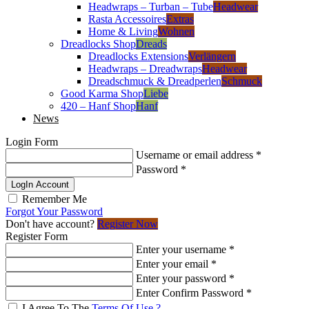
Headwraps – Turban – Tube
Headwear
Rasta Accessoires
Extras
Home & Living
Wohnen
Dreadlocks Shop
Dreads
Dreadlocks Extensions
Verlängern
Headwraps – Dreadwraps
Headwear
Dreadschmuck & Dreadperlen
Schmuck
Good Karma Shop
Liebe
420 – Hanf Shop
Hanf
News
Login Form
Username or email address
*
Password
*
LogIn Account
Remember Me
Forgot Your Password
Don't have account?
Register Now
Register Form
Enter your username
*
Enter your email
*
Enter your password
*
Enter Confirm Password
*
I Agree To The
Terms Of Use ?