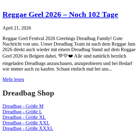
Reggae Geel 2026 – Noch 102 Tage
April 21, 2026
Reggae Geel Festival 2026 Greetings Dreadbag Family! Gute
Nachricht von uns. Unser Dreadbag Team ist nach dem Reggae Jam
2026 direkt auch wieder mit einem Dreadbag Stand auf dem Reggae
Geel 2026 in Belgien dabei. 💚💛❤️ Alle sind natürlich herzlich
eingeladen Dreadbags anzuschauen, anzuprobieren und bei Bedarf
wie immer auch zu kaufen. Schaut einfach mal bei uns...
Reggae
Mehr lesen
Geel
2026
Dreadbag Shop
–
Noch
Dreadbag - Größe M
102
Dreadbag - Größe L
Tage
Dreadbag - Größe XL
Dreadbag - Größe XXL
Dreadbag - Größe XXXL