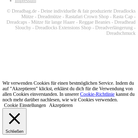
Impressum
© Dreadbag.de - Deine individuelle & fair produzierte Dreadlocks
Mütze - Dreadmütze - Rastafari Crown Shop - Rasta Cap -
Dreadcaps -
Mütze für lange Haare -
Reggae Beanies - Dreadhead
Slouchy - Dreadlocks Extensions Shop - Dreadverlängerung -
Dreadschmuck
Wir verwenden Cookies für einen bestmöglichen Service. Indem du
auf "Akzeptieren" klickst, erklärst du dich für die Verwendung von
allen Cookies einverstanden. In unserer
Cookie-Richtlinie
kannst du
noch mehr darüber nachlesen, wie wir Cookies verwenden.
Cookie Einstellungen
Akzeptieren
Schließen