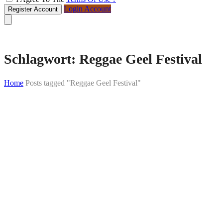
Login Account
Register Account
Schlagwort:
Reggae Geel Festival
Home
Posts tagged "Reggae Geel Festival"
Skip
to
content