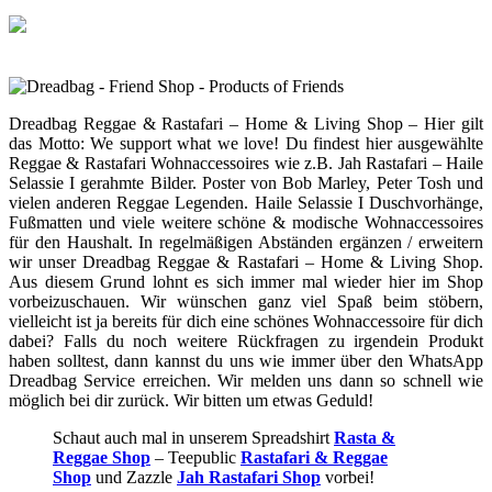
Skip
to
content
Dreadbag Reggae & Rastafari – Home & Living Shop – Hier gilt
das Motto: We support what we love! Du findest hier ausgewählte
Reggae & Rastafari Wohnaccessoires wie z.B. Jah Rastafari – Haile
Selassie I gerahmte Bilder. Poster von Bob Marley, Peter Tosh und
vielen anderen Reggae Legenden. Haile Selassie I Duschvorhänge,
Fußmatten und viele weitere schöne & modische Wohnaccessoires
für den Haushalt. In regelmäßigen Abständen ergänzen / erweitern
wir unser Dreadbag Reggae & Rastafari – Home & Living Shop.
Aus diesem Grund lohnt es sich immer mal wieder hier im Shop
vorbeizuschauen. Wir wünschen ganz viel Spaß beim stöbern,
vielleicht ist ja bereits für dich eine schönes Wohnaccessoire für dich
dabei? Falls du noch weitere Rückfragen zu irgendein Produkt
haben solltest, dann kannst du uns wie immer über den WhatsApp
Dreadbag Service erreichen. Wir melden uns dann so schnell wie
möglich bei dir zurück. Wir bitten um etwas Geduld!
Schaut auch mal in unserem Spreadshirt
Rasta &
Reggae Shop
– Teepublic
Rastafari & Reggae
Shop
und Zazzle
Jah Rastafari Shop
vorbei!