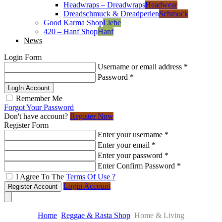
Headwraps – Dreadwraps
Headwear
Dreadschmuck & Dreadperlen
Schmuck
Good Karma Shop
Liebe
420 – Hanf Shop
Hanf
News
Login Form
Username or email address
*
Password
*
LogIn Account
Remember Me
Forgot Your Password
Don't have account?
Register Now
Register Form
Enter your username
*
Enter your email
*
Enter your password
*
Enter Confirm Password
*
I Agree To The
Terms Of Use ?
Login Account
Register Account
Home
Reggae & Rasta Shop
Home & Living