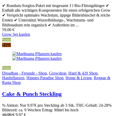
✔ Rundum-Sorglos-Paket mit insgesamt 3 l Bio-Flüssigdünger ✔
Enthält alle wichtigen Komponenten für einen erfolgreichen Grow
✔ Verspricht optimales Wachstum, üppige Blütenbüschel & reiche
Ernten ✔ Unterstützt Wurzelbildungs-, Wachstums- und
Blühstadium rein organisch ✔ Außerdem im ...
59,00
€
Grow Set kaufen
Partner
-42%
Partner
Dreadbag - Freunde - Shop
,
Growshop
,
Hanf & 420 Shop
,
Hanfpflanzen
,
Hippies Paradise Shop
,
Home & Living
,
Reggae &
Rasta Shop
Cake & Punch Steckling
% Aktion: Nur 9,97€ pro Steckling ab 3 Stk. THC-Gehalt: 24-28%
Blütezeit: ca. 9 Wochen Ertrag: Mittel bis hoch
Original
Current
16,90
€
9,97
€