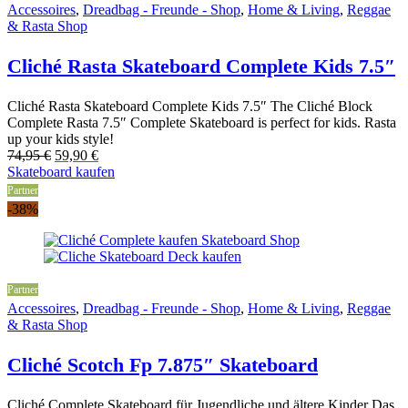
Accessoires
,
Dreadbag - Freunde - Shop
,
Home & Living
,
Reggae
& Rasta Shop
Cliché Rasta Skateboard Complete Kids 7.5″
Cliché Rasta Skateboard Complete Kids 7.5″ The Cliché Block
Complete Rasta 7.5″ Complete Skateboard is perfect for kids. Rasta
up your kids style!
Original
Current
74,95
€
59,90
€
price
price
Skateboard kaufen
was:
is:
Partner
74,95 €.
59,90 €.
-38%
Partner
Accessoires
,
Dreadbag - Freunde - Shop
,
Home & Living
,
Reggae
& Rasta Shop
Cliché Scotch Fp 7.875″ Skateboard
Cliché Complete Skateboard für Jugendliche und ältere Kinder Das