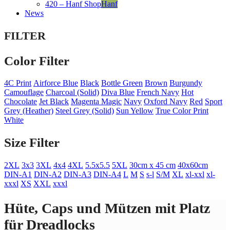
420 – Hanf Shop
Hanf
News
FILTER
Color Filter
4C Print
Airforce Blue
Black
Bottle Green
Brown
Burgundy
Camouflage
Charcoal (Solid)
Diva Blue
French Navy
Hot
Chocolate
Jet Black
Magenta Magic
Navy
Oxford Navy
Red
Sport
Grey (Heather)
Steel Grey (Solid)
Sun Yellow
True Color Print
White
Size Filter
2XL
3x3
3XL
4x4
4XL
5.5x5.5
5XL
30cm x 45 cm
40x60cm
DIN-A1
DIN-A2
DIN-A3
DIN-A4
L
M
S
s-l
S/M
XL
xl-xxl
xl-
xxxl
XS
XXL
xxxl
Hüte, Caps und Mützen mit Platz
für Dreadlocks