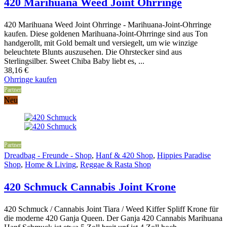
420 Marihuana Weed Joint Ohrringe
420 Marihuana Weed Joint Ohrringe - Marihuana-Joint-Ohrringe
kaufen. Diese goldenen Marihuana-Joint-Ohrringe sind aus Ton
handgerollt, mit Gold bemalt und versiegelt, um wie winzige
beleuchtete Blunts auszusehen. Die Ohrstecker sind aus
Sterlingsilber. Sweet Chiba Baby liebt es, ...
38,16
€
Ohrringe kaufen
Partner
Neu
Partner
Dreadbag - Freunde - Shop
,
Hanf & 420 Shop
,
Hippies Paradise
Shop
,
Home & Living
,
Reggae & Rasta Shop
420 Schmuck Cannabis Joint Krone
420 Schmuck / Cannabis Joint Tiara / Weed Kiffer Spliff Krone für
die moderne 420 Ganja Queen. Der Ganja 420 Cannabis Marihuana