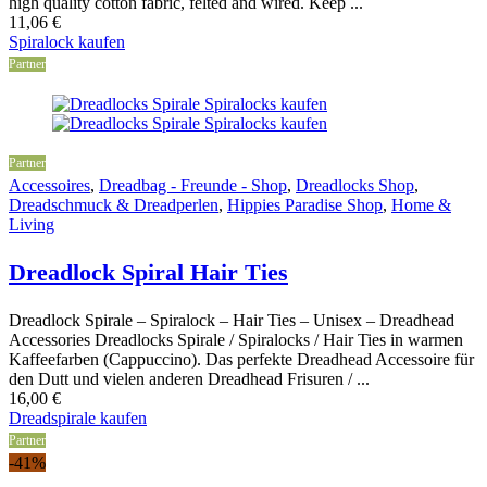
high quality cotton fabric, felted and wired. Keep ...
11,06
€
Spiralock kaufen
Partner
Partner
Accessoires
,
Dreadbag - Freunde - Shop
,
Dreadlocks Shop
,
Dreadschmuck & Dreadperlen
,
Hippies Paradise Shop
,
Home &
Living
Dreadlock Spiral Hair Ties
Dreadlock Spirale – Spiralock – Hair Ties – Unisex – Dreadhead
Accessories Dreadlocks Spirale / Spiralocks / Hair Ties in warmen
Kaffeefarben (Cappuccino). Das perfekte Dreadhead Accessoire für
den Dutt und vielen anderen Dreadhead Frisuren / ...
16,00
€
Dreadspirale kaufen
Partner
-41%