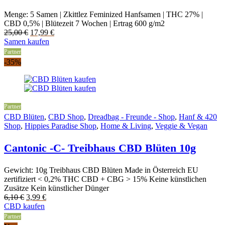
Menge: 5 Samen | Zkittlez Feminized Hanfsamen | THC 27% |
CBD 0,5% | Blütezeit 7 Wochen | Ertrag 600 g/m2
Original
Current
25,00
€
17,99
€
price
price
Samen kaufen
was:
is:
Partner
25,00 €.
17,99 €.
-35%
Partner
CBD Blüten
,
CBD Shop
,
Dreadbag - Freunde - Shop
,
Hanf & 420
Shop
,
Hippies Paradise Shop
,
Home & Living
,
Veggie & Vegan
Cantonic -C- Treibhaus CBD Blüten 10g
Gewicht: 10g Treibhaus CBD Blüten Made in Österreich EU
zertifiziert < 0,2% THC CBD + CBG > 15% Keine künstlichen
Zusätze Kein künstlicher Dünger
Original
Current
6,10
€
3,99
€
price
price
CBD kaufen
was:
is:
Partner
6,10 €.
3,99 €.