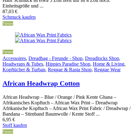
Hanf Schmuck ist etwa 5 Zoll breit unf ist 4 Zoll hoch.
Einheitsgröße und ...
87,03
€
Schmuck kaufen
Partner
Partner
Accessoires
,
Dreadbag - Freunde - Shop
,
Dreadlocks Shop
,
Headwraps & Tubes
,
Hippies Paradise Shop
,
Home & Living
,
Kopftücher & Turban
,
Reggae & Rasta Shop
,
Reggae Wear
African Headwrap Cotton
African Headwrap – Blue / Orange / Pink Kente Ghana –
Afrikanisches Kopftuch – African Wax Print – Dreadwrap
Afrikanische Kopftuch – African Wax Print Fabric / Dreadwrap /
Bandana – Stirnband Baumwolle / Kente Stoff ...
6,95
€
Stoff kaufen
Partner