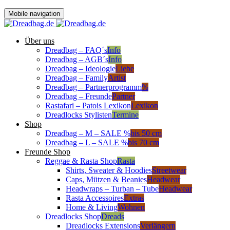
Mobile navigation
Über uns
Dreadbag – FAQ´s
Info
Dreadbag – AGB´s
Info
Dreadbag – Ideologie
Liebe
Dreadbag – Family
Artist
Dreadbag – Partnerprogramm
%
Dreadbag – Freunde
Partner
Rastafari – Patois Lexikon
Lexikon
Dreadlocks Stylisten
Termine
Shop
Dreadbag – M – SALE %
bis 50 cm
Dreadbag – L – SALE %
bis 70 cm
Freunde Shop
Reggae & Rasta Shop
Rasta
Shirts, Sweater & Hoodies
Streetwear
Caps, Mützen & Beanies
Headwear
Headwraps – Turban – Tube
Headwear
Rasta Accessoires
Extras
Home & Living
Wohnen
Dreadlocks Shop
Dreads
Dreadlocks Extensions
Verlängern