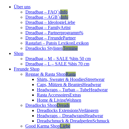
Über uns
Dreadbag – FAQ´s
Info
Dreadbag – AGB´s
Info
Dreadbag – Ideologie
Liebe
Dreadbag – Family
Artist
Dreadbag – Partnerprogramm
%
Dreadbag – Freunde
Partner
Rastafari – Patois Lexikon
Lexikon
Dreadlocks Stylisten
Termine
Shop
Dreadbag – M – SALE %
bis 50 cm
Dreadbag – L – SALE %
bis 70 cm
Freunde Shop
Reggae & Rasta Shop
Rasta
Shirts, Sweater & Hoodies
Streetwear
Caps, Mützen & Beanies
Headwear
Headwraps – Turban – Tube
Headwear
Rasta Accessoires
Extras
Home & Living
Wohnen
Dreadlocks Shop
Dreads
Dreadlocks Extensions
Verlängern
Headwraps – Dreadwraps
Headwear
Dreadschmuck & Dreadperlen
Schmuck
Good Karma Shop
Liebe