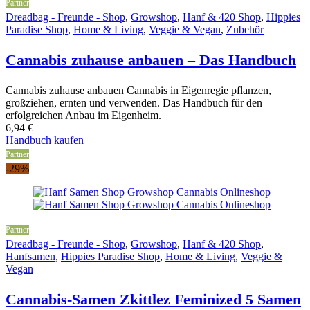
Partner
Dreadbag - Freunde - Shop
,
Growshop
,
Hanf & 420 Shop
,
Hippies
Paradise Shop
,
Home & Living
,
Veggie & Vegan
,
Zubehör
Cannabis zuhause anbauen – Das Handbuch
Cannabis zuhause anbauen Cannabis in Eigenregie pflanzen,
großziehen, ernten und verwenden. Das Handbuch für den
erfolgreichen Anbau im Eigenheim.
6,94
€
Handbuch kaufen
Partner
-29%
Partner
Dreadbag - Freunde - Shop
,
Growshop
,
Hanf & 420 Shop
,
Hanfsamen
,
Hippies Paradise Shop
,
Home & Living
,
Veggie &
Vegan
Cannabis-Samen Zkittlez Feminized 5 Samen