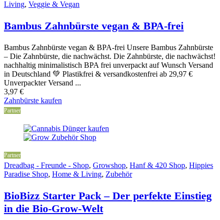
Living
,
Veggie & Vegan
Bambus Zahnbürste vegan & BPA-frei
Bambus Zahnbürste vegan & BPA-frei Unsere Bambus Zahnbürste
– Die Zahnbürste, die nachwächst. Die Zahnbürste, die nachwächst!
nachhaltig minimalistisch BPA frei unverpackt auf Wunsch Versand
in Deutschland 💚 Plastikfrei & versandkostenfrei ab 29,97 €
Unverpackter Versand ...
3,97
€
Zahnbürste kaufen
Partner
Partner
Dreadbag - Freunde - Shop
,
Growshop
,
Hanf & 420 Shop
,
Hippies
Paradise Shop
,
Home & Living
,
Zubehör
BioBizz Starter Pack – Der perfekte Einstieg
in die Bio-Grow-Welt