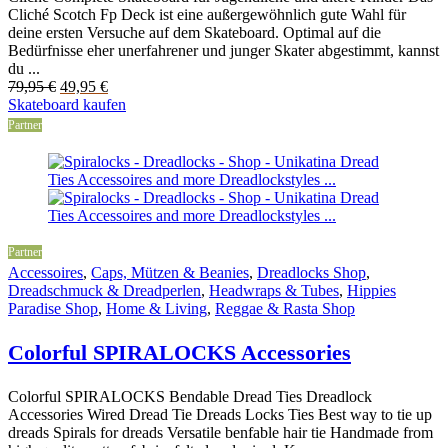
Cliché Scotch Fp Deck ist eine außergewöhnlich gute Wahl für
deine ersten Versuche auf dem Skateboard. Optimal auf die
Bedürfnisse eher unerfahrener und junger Skater abgestimmt, kannst
du ...
Original
Current
79,95
€
49,95
€
price
price
Skateboard kaufen
was:
is:
Partner
79,95 €.
49,95 €.
Partner
Accessoires
,
Caps, Mützen & Beanies
,
Dreadlocks Shop
,
Dreadschmuck & Dreadperlen
,
Headwraps & Tubes
,
Hippies
Paradise Shop
,
Home & Living
,
Reggae & Rasta Shop
Colorful SPIRALOCKS Accessories
Colorful SPIRALOCKS Bendable Dread Ties Dreadlock
Accessories Wired Dread Tie Dreads Locks Ties Best way to tie up
dreads Spirals for dreads Versatile benfable hair tie Handmade from