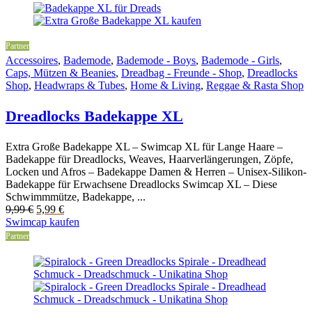
Partner
Accessoires
,
Bademode
,
Bademode - Boys
,
Bademode - Girls
,
Caps, Mützen & Beanies
,
Dreadbag - Freunde - Shop
,
Dreadlocks
Shop
,
Headwraps & Tubes
,
Home & Living
,
Reggae & Rasta Shop
Dreadlocks Badekappe XL
Extra Große Badekappe XL – Swimcap XL für Lange Haare –
Badekappe für Dreadlocks, Weaves, Haarverlängerungen, Zöpfe,
Locken und Afros – Badekappe Damen & Herren – Unisex-Silikon-
Badekappe für Erwachsene Dreadlocks Swimcap XL – Diese
Schwimmmütze, Badekappe, ...
Original
Current
9,99
€
5,99
€
price
price
Swimcap kaufen
was:
is:
Partner
9,99 €.
5,99 €.