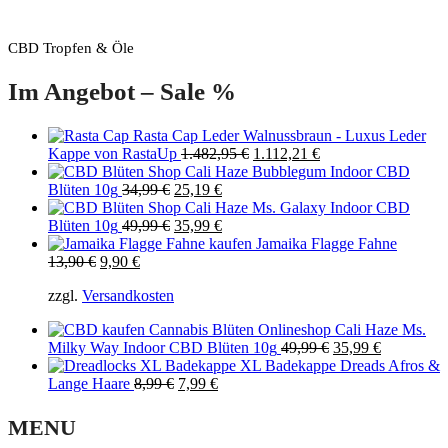
CBD Tropfen & Öle
Im Angebot – Sale %
Rasta Cap Leder Walnussbraun - Luxus Leder
Original
Current
Kappe von RastaUp
1.482,95
€
1.112,21
€
price
price
Cali Haze Bubblegum Indoor CBD
Original
Current
was:
is:
Blüten 10g
34,99
€
25,19
€
price
price
1.482,95 €.
1.112,21 €.
Cali Haze Ms. Galaxy Indoor CBD
was:
Original
is:
Current
Blüten 10g
49,99
€
35,99
€
34,99 €.
price
25,19 €.
price
Jamaika Flagge Fahne
Original
Current
was:
is:
13,90
€
9,90
€
price
price
49,99 €.
35,99 €.
zzgl.
Versandkosten
was:
is:
13,90 €.
9,90 €.
Cali Haze Ms.
Original
Current
Milky Way Indoor CBD Blüten 10g
49,99
€
35,99
€
price
price
XL Badekappe Dreads Afros &
Original
Current
was:
is:
Lange Haare
8,99
€
7,99
€
price
price
49,99 €.
35,99 €.
was:
is:
MENU
8,99 €.
7,99 €.