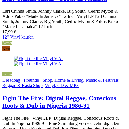
Earl Chinna Smith, Johnny Clarke, Big Youth, Cedric Myton &
Addis Pablo “Made In Jamaica” 12 Inch Vinyl LP Earl Chinna
Smith, Johnny Clarke, Big Youth, Cedric Myton & Addis Pablo
“Made In Jamaica” 12 Inch ...
17,99
€
12" Vinyl kaufen
Partner
Neu
Partner
Dreadbag - Freunde - Shop
,
Home & Living
,
Music & Festivals
,
Reggae & Rasta Shop
,
Vinyl, CD & MP3
Fight The Fire: Digital Reggae, Conscious
Roots & Dub in Nigeria 1986-91
Fight The Fire - Vinyl 2LP- Digital Reggae, Conscious Roots &
Dub In Nigeria 1986-91. Eine Sammlung von vierzehn digitalen
Reggae-, Deep-Roots- und Dub-Raritäten aus der nigerianischen