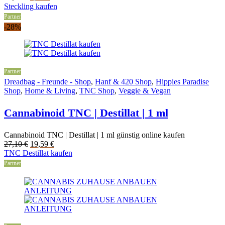
price
price
Steckling kaufen
was:
is:
Partner
16,90 €.
9,97 €.
-28%
Partner
Dreadbag - Freunde - Shop
,
Hanf & 420 Shop
,
Hippies Paradise
Shop
,
Home & Living
,
TNC Shop
,
Veggie & Vegan
Cannabinoid TNC | Destillat | 1 ml
Cannabinoid TNC | Destillat | 1 ml günstig online kaufen
Original
Current
27,10
€
19,59
€
price
price
TNC Destillat kaufen
was:
is:
Partner
27,10 €.
19,59 €.