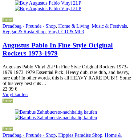
Partner
Dreadbag - Freunde - Shop
,
Home & Living
,
Music & Festivals
,
Reggae & Rasta Shop
,
Vinyl, CD & MP3
Augustus Pablo In Fine Style Original
Rockers 1973-1979
Augustus Pablo Vinyl 2LP In Fine Style Original Rockers 1973-
1979 1973-1979 Essential Pick! Heavy dub, rare dub, and heavy,
rare dub! In other words, this is all HEAVY RARE DUB!!! Some
of his very best cuts ...
22,99
€
Vinyl kaufen
Partner
Partner
Dreadbag - Freunde - Shop
,
Hippies Paradise Shop
,
Home &