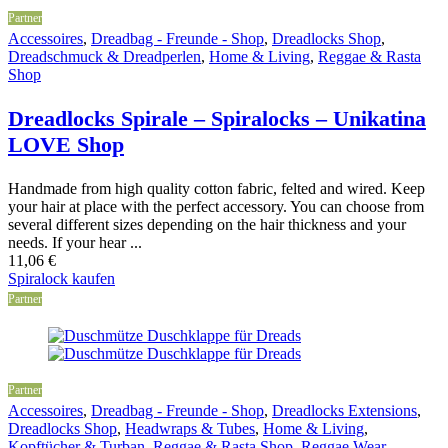
Partner
Accessoires
,
Dreadbag - Freunde - Shop
,
Dreadlocks Shop
,
Dreadschmuck & Dreadperlen
,
Home & Living
,
Reggae & Rasta
Shop
Dreadlocks Spirale – Spiralocks – Unikatina
LOVE Shop
Handmade from high quality cotton fabric, felted and wired. Keep
your hair at place with the perfect accessory. You can choose from
several different sizes depending on the hair thickness and your
needs. If your hear ...
11,06
€
Spiralock kaufen
Partner
Partner
Accessoires
,
Dreadbag - Freunde - Shop
,
Dreadlocks Extensions
,
Dreadlocks Shop
,
Headwraps & Tubes
,
Home & Living
,
Kopftücher & Turban
,
Reggae & Rasta Shop
,
Reggae Wear