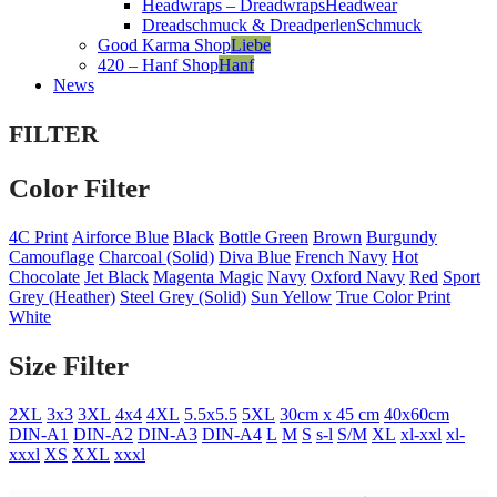
Headwraps – Dreadwraps
Headwear
Dreadschmuck & Dreadperlen
Schmuck
Good Karma Shop
Liebe
420 – Hanf Shop
Hanf
News
FILTER
Color Filter
4C Print
Airforce Blue
Black
Bottle Green
Brown
Burgundy
Camouflage
Charcoal (Solid)
Diva Blue
French Navy
Hot
Chocolate
Jet Black
Magenta Magic
Navy
Oxford Navy
Red
Sport
Grey (Heather)
Steel Grey (Solid)
Sun Yellow
True Color Print
White
Size Filter
2XL
3x3
3XL
4x4
4XL
5.5x5.5
5XL
30cm x 45 cm
40x60cm
DIN-A1
DIN-A2
DIN-A3
DIN-A4
L
M
S
s-l
S/M
XL
xl-xxl
xl-
xxxl
XS
XXL
xxxl