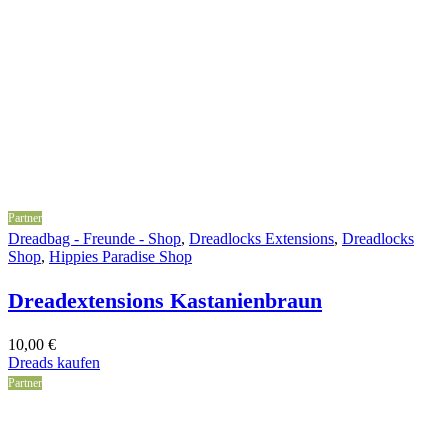
Partner
Dreadbag - Freunde - Shop
,
Dreadlocks Extensions
,
Dreadlocks
Shop
,
Hippies Paradise Shop
Dreadextensions Kastanienbraun
10,00
€
Dreads kaufen
Partner