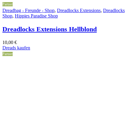
Partner
Dreadbag - Freunde - Shop
,
Dreadlocks Extensions
,
Dreadlocks
Shop
,
Hippies Paradise Shop
Dreadlocks Extensions Hellblond
10,00
€
Dreads kaufen
Partner