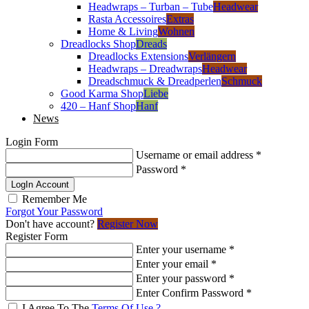
Headwraps – Turban – Tube
Headwear
Rasta Accessoires
Extras
Home & Living
Wohnen
Dreadlocks Shop
Dreads
Dreadlocks Extensions
Verlängern
Headwraps – Dreadwraps
Headwear
Dreadschmuck & Dreadperlen
Schmuck
Good Karma Shop
Liebe
420 – Hanf Shop
Hanf
News
Login Form
Username or email address
*
Password
*
LogIn Account
Remember Me
Forgot Your Password
Don't have account?
Register Now
Register Form
Enter your username
*
Enter your email
*
Enter your password
*
Enter Confirm Password
*
I Agree To The
Terms Of Use ?