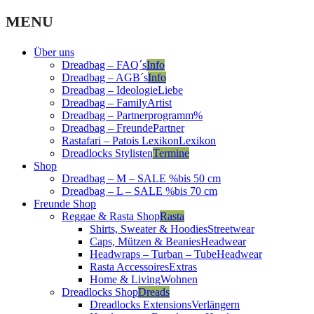
price
price
was:
is:
MENU
23,00 €.
21,00 €.
Über uns
Dreadbag – FAQ´s
Info
Dreadbag – AGB´s
Info
Dreadbag – Ideologie
Liebe
Dreadbag – Family
Artist
Dreadbag – Partnerprogramm
%
Dreadbag – Freunde
Partner
Rastafari – Patois Lexikon
Lexikon
Dreadlocks Stylisten
Termine
Shop
Dreadbag – M – SALE %
bis 50 cm
Dreadbag – L – SALE %
bis 70 cm
Freunde Shop
Reggae & Rasta Shop
Rasta
Shirts, Sweater & Hoodies
Streetwear
Caps, Mützen & Beanies
Headwear
Headwraps – Turban – Tube
Headwear
Rasta Accessoires
Extras
Home & Living
Wohnen
Dreadlocks Shop
Dreads
Dreadlocks Extensions
Verlängern