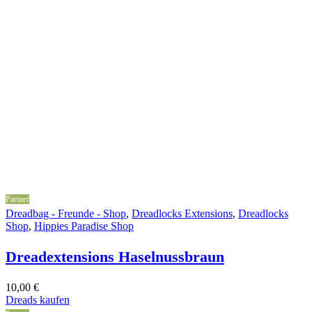
Partner
Dreadbag - Freunde - Shop
,
Dreadlocks Extensions
,
Dreadlocks
Shop
,
Hippies Paradise Shop
Dreadextensions Haselnussbraun
10,00
€
Dreads kaufen