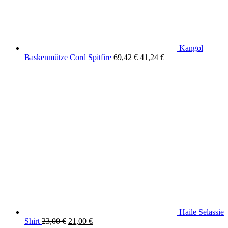
Kangol
Original
Current
Baskenmütze Cord Spitfire
69,42
€
41,24
€
price
price
was:
is:
69,42 €.
41,24 €.
Haile Selassie
Original
Current
Shirt
23,00
€
21,00
€