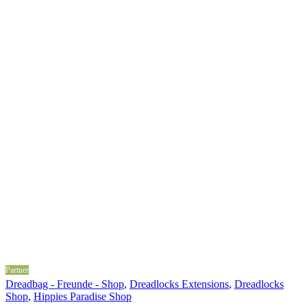
Partner
Dreadbag - Freunde - Shop
,
Dreadlocks Extensions
,
Dreadlocks
Shop
,
Hippies Paradise Shop