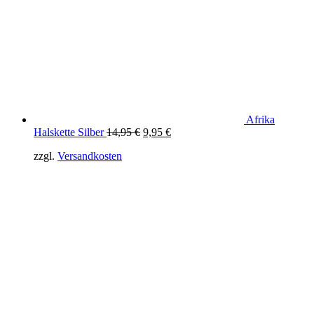
Afrika
Original
Current
Halskette Silber
14,95
€
9,95
€
price
price
zzgl.
Versandkosten
was:
is:
14,95 €.
9,95 €.