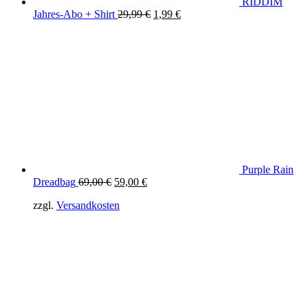
RIDDIM
Original
Current
Jahres-Abo + Shirt
29,99
€
1,99
€
price
price
was:
is:
29,99 €.
1,99 €.
Purple Rain
Original
Current
Dreadbag
69,00
€
59,00
€
price
price
zzgl.
Versandkosten
was:
is:
69,00 €.
59,00 €.