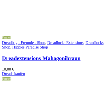
Partner
Dreadbag - Freunde - Shop
,
Dreadlocks Extensions
,
Dreadlocks
Shop
,
Hippies Paradise Shop
Dreadextensions Mahagonibraun
10,00
€
Dreads kaufen
Partner