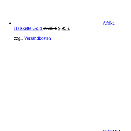
Afrika
Original
Current
Halskette Gold
19,95
€
9,95
€
price
price
zzgl.
Versandkosten
was:
is:
19,95 €.
9,95 €.