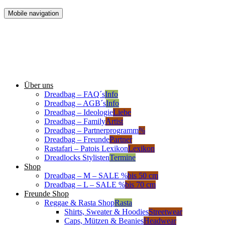
Mobile navigation
Über uns
Dreadbag – FAQ´s
Info
Dreadbag – AGB´s
Info
Dreadbag – Ideologie
Liebe
Dreadbag – Family
Artist
Dreadbag – Partnerprogramm
%
Dreadbag – Freunde
Partner
Rastafari – Patois Lexikon
Lexikon
Dreadlocks Stylisten
Termine
Shop
Dreadbag – M – SALE %
bis 50 cm
Dreadbag – L – SALE %
bis 70 cm
Freunde Shop
Reggae & Rasta Shop
Rasta
Shirts, Sweater & Hoodies
Streetwear
Caps, Mützen & Beanies
Headwear