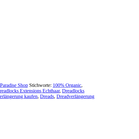
 Paradise Shop
Stichworte:
100% Organic
,
readlocks Extensions Echthaar
,
Dreadlocks
erlängerung kaufen
,
Dreads
,
Dreadverlängerung