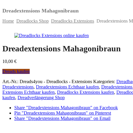
Dreadextensions Mahagonibraun
Home
Dreadlocks Shop
Dreadlocks Extensions
Dreadextensions M
Skip
to
content
Dreadextensions Mahagonibraun
10,00
€
Dreads kaufen
Art.-Nr.:
Dreads4you - Dreadlocks - Extensions
Kategorien:
Dreadbag
Dreadextensions
,
Dreadextensions Echthaar kaufen
,
Dreadextensions
Extensions Echthaar kaufen
,
Dreadlocks Extensions kaufen
,
Dreadloc
kaufen
,
Dreadverlängerung Shop
Share "Dreadextensions Mahagonibraun" on Facebook
Pin "Dreadextensions Mahagonibraun" on Pinterest
Share "Dreadextensions Mahagonibraun" on Email