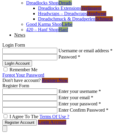
Dreadlocks Shop
Dreads
Dreadlocks Extensions
Verlängern
Headwraps – Dreadwraps
Headwear
Dreadschmuck & Dreadperlen
Schmuck
Good Karma Shop
Liebe
420 – Hanf Shop
Hanf
News
Login Form
Username or email address
*
Password
*
LogIn Account
Remember Me
Forgot Your Password
Don't have account?
Register Now
Register Form
Enter your username
*
Enter your email
*
Enter your password
*
Enter Confirm Password
*
I Agree To The
Terms Of Use ?
Login Account
Register Account