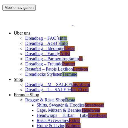
Mobile navigation
Über uns
Dreadbag – FAQ´s
Info
Dreadbag – AGB´s
Info
Dreadbag – Ideologie
Liebe
Dreadbag – Family
Artist
Dreadbag – Partnerprogramm
%
Dreadbag – Freunde
Partner
Rastafari – Patois Lexikon
Lexikon
Dreadlocks Stylisten
Termine
Shop
Dreadbag – M – SALE %
bis 50 cm
Dreadbag – L – SALE %
bis 70 cm
Freunde Shop
Reggae & Rasta Shop
Rasta
Shirts, Sweater & Hoodies
Streetwear
Caps, Mützen & Beanies
Headwear
Headwraps – Turban – Tube
Headwear
Rasta Accessoires
Extras
Home & Living
Wohnen