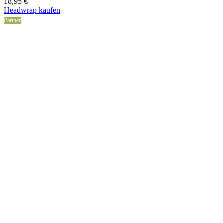
18,95
€
Headwrap kaufen
Partner