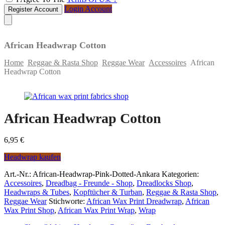
Login Account
Register Account
African Headwrap Cotton
Home
Reggae & Rasta Shop
Reggae Wear
Accessoires
African
Headwrap Cotton
Skip
to
content
African Headwrap Cotton
6,95
€
Headwrap kaufen
Art.-Nr.:
African-Headwrap-Pink-Dotted-Ankara
Kategorien:
Accessoires
,
Dreadbag - Freunde - Shop
,
Dreadlocks Shop
,
Headwraps & Tubes
,
Kopftücher & Turban
,
Reggae & Rasta Shop
,
Reggae Wear
Stichworte:
African Wax Print Dreadwrap
,
African
Wax Print Shop
,
African Wax Print Wrap
,
Wrap