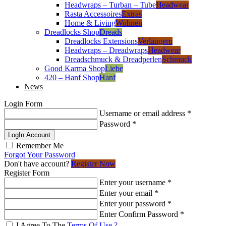
Headwraps – Turban – Tube
Headwear
Rasta Accessoires
Extras
Home & Living
Wohnen
Dreadlocks Shop
Dreads
Dreadlocks Extensions
Verlängern
Headwraps – Dreadwraps
Headwear
Dreadschmuck & Dreadperlen
Schmuck
Good Karma Shop
Liebe
420 – Hanf Shop
Hanf
News
Login Form
Username or email address
*
Password
*
LogIn Account
Remember Me
Forgot Your Password
Don't have account?
Register Now
Register Form
Enter your username
*
Enter your email
*
Enter your password
*
Enter Confirm Password
*
I Agree To The
Terms Of Use ?