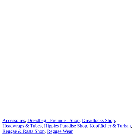
Accessoires
,
Dreadbag - Freunde - Shop
,
Dreadlocks Shop
,
Headwraps & Tubes
,
Hippies Paradise Shop
,
Kopftücher & Turban
,
Reggae & Rasta Shop
,
Reggae Wear