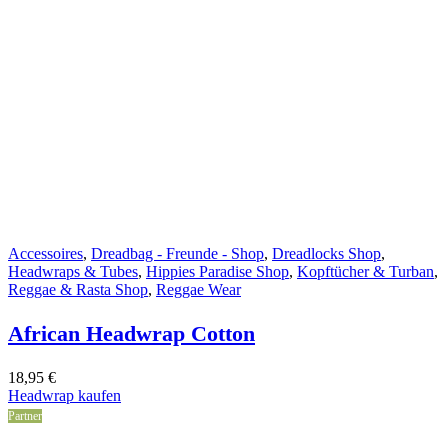
Accessoires
,
Dreadbag - Freunde - Shop
,
Dreadlocks Shop
,
Headwraps & Tubes
,
Hippies Paradise Shop
,
Kopftücher & Turban
,
Reggae & Rasta Shop
,
Reggae Wear
African Headwrap Cotton
18,95
€
Headwrap kaufen
Partner