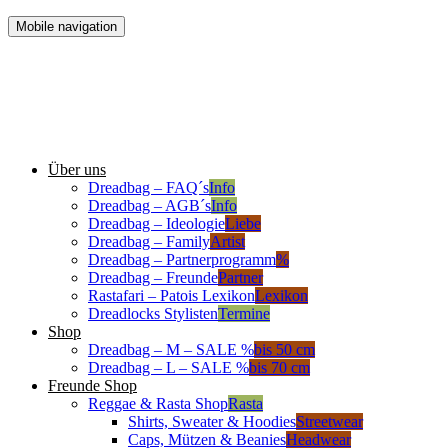
Mobile navigation
Über uns
Dreadbag – FAQ´s
Info
Dreadbag – AGB´s
Info
Dreadbag – Ideologie
Liebe
Dreadbag – Family
Artist
Dreadbag – Partnerprogramm
%
Dreadbag – Freunde
Partner
Rastafari – Patois Lexikon
Lexikon
Dreadlocks Stylisten
Termine
Shop
Dreadbag – M – SALE %
bis 50 cm
Dreadbag – L – SALE %
bis 70 cm
Freunde Shop
Reggae & Rasta Shop
Rasta
Shirts, Sweater & Hoodies
Streetwear
Caps, Mützen & Beanies
Headwear