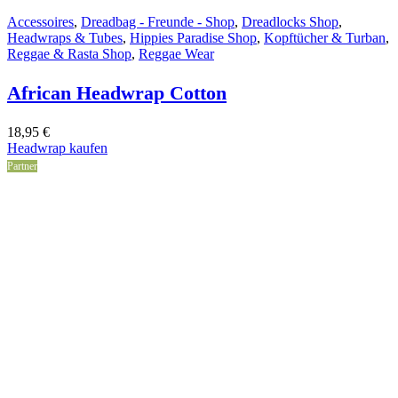
Accessoires
,
Dreadbag - Freunde - Shop
,
Dreadlocks Shop
,
Headwraps & Tubes
,
Hippies Paradise Shop
,
Kopftücher & Turban
,
Reggae & Rasta Shop
,
Reggae Wear
African Headwrap Cotton
18,95
€
Headwrap kaufen
Partner