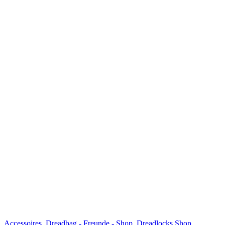
Accessoires
,
Dreadbag - Freunde - Shop
,
Dreadlocks Shop
,