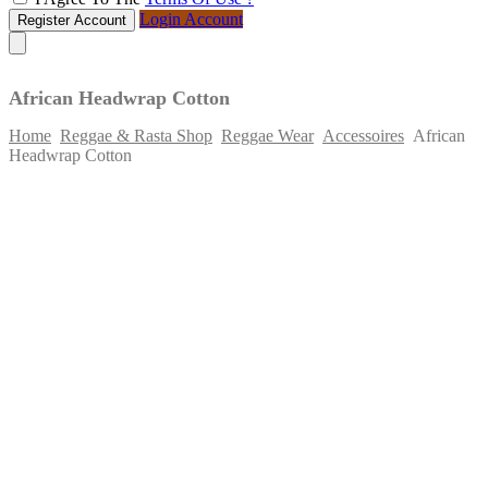
Login Account
Register Account
African Headwrap Cotton
Home
Reggae & Rasta Shop
Reggae Wear
Accessoires
African
Headwrap Cotton
Skip
to
content