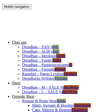
Mobile navigation
Über uns
Dreadbag – FAQ´s
Info
Dreadbag – AGB´s
Info
Dreadbag – Ideologie
Liebe
Dreadbag – Family
Artist
Dreadbag – Partnerprogramm
%
Dreadbag – Freunde
Partner
Rastafari – Patois Lexikon
Lexikon
Dreadlocks Stylisten
Termine
Shop
Dreadbag – M – SALE %
bis 50 cm
Dreadbag – L – SALE %
bis 70 cm
Freunde Shop
Reggae & Rasta Shop
Rasta
Shirts, Sweater & Hoodies
Streetwear
Caps, Mützen & Beanies
Headwear