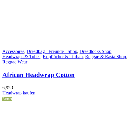
Accessoires
,
Dreadbag - Freunde - Shop
,
Dreadlocks Shop
,
Headwraps & Tubes
,
Kopftücher & Turban
,
Reggae & Rasta Shop
,
Reggae Wear
African Headwrap Cotton
6,95
€
Headwrap kaufen
Partner