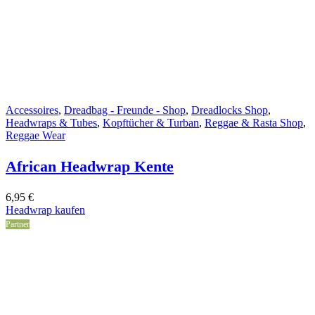
Accessoires
,
Dreadbag - Freunde - Shop
,
Dreadlocks Shop
,
Headwraps & Tubes
,
Kopftücher & Turban
,
Reggae & Rasta Shop
,
Reggae Wear
African Headwrap Kente
6,95
€
Headwrap kaufen
Partner