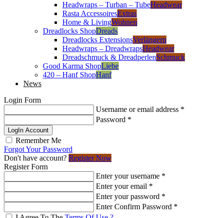
Headwraps – Turban – Tube
Headwear
Rasta Accessoires
Extras
Home & Living
Wohnen
Dreadlocks Shop
Dreads
Dreadlocks Extensions
Verlängern
Headwraps – Dreadwraps
Headwear
Dreadschmuck & Dreadperlen
Schmuck
Good Karma Shop
Liebe
420 – Hanf Shop
Hanf
News
Login Form
Username or email address
*
Password
*
LogIn Account
Remember Me
Forgot Your Password
Don't have account?
Register Now
Register Form
Enter your username
*
Enter your email
*
Enter your password
*
Enter Confirm Password
*
I Agree To The
Terms Of Use ?