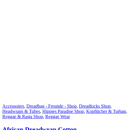
Accessoires
,
Dreadbag - Freunde - Shop
,
Dreadlocks Shop
,
Headwraps & Tubes
,
Hippies Paradise Shop
,
Kopftücher & Turban
,
Reggae & Rasta Shop
,
Reggae Wear
African Dreadwrap Cotton