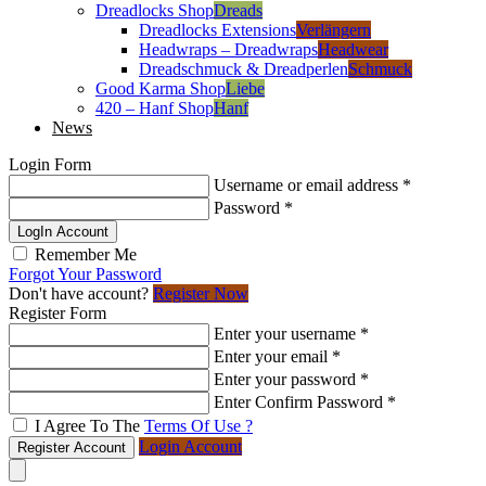
Dreadlocks Shop
Dreads
Dreadlocks Extensions
Verlängern
Headwraps – Dreadwraps
Headwear
Dreadschmuck & Dreadperlen
Schmuck
Good Karma Shop
Liebe
420 – Hanf Shop
Hanf
News
Login Form
Username or email address
*
Password
*
LogIn Account
Remember Me
Forgot Your Password
Don't have account?
Register Now
Register Form
Enter your username
*
Enter your email
*
Enter your password
*
Enter Confirm Password
*
I Agree To The
Terms Of Use ?
Login Account
Register Account