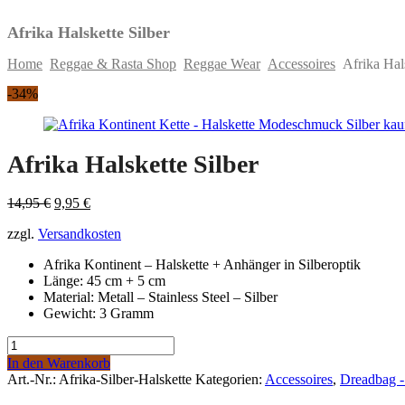
Afrika Halskette Silber
Home
Reggae & Rasta Shop
Reggae Wear
Accessoires
Afrika Hals
Skip
-34%
to
content
Afrika Halskette Silber
Original
Current
14,95
€
9,95
€
price
price
zzgl.
Versandkosten
was:
is:
14,95 €.
9,95 €.
Afrika Kontinent – Halskette + Anhänger in Silberoptik
Länge: 45 cm + 5 cm
Material: Metall – Stainless Steel – Silber
Gewicht: 3 Gramm
Afrika
Halskette
In den Warenkorb
Silber
Art.-Nr.:
Afrika-Silber-Halskette
Kategorien:
Accessoires
,
Dreadbag -
quantity