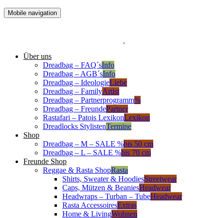
Mobile navigation
Über uns
Dreadbag – FAQ´s
Info
Dreadbag – AGB´s
Info
Dreadbag – Ideologie
Liebe
Dreadbag – Family
Artist
Dreadbag – Partnerprogramm
%
Dreadbag – Freunde
Partner
Rastafari – Patois Lexikon
Lexikon
Dreadlocks Stylisten
Termine
Shop
Dreadbag – M – SALE %
bis 50 cm
Dreadbag – L – SALE %
bis 70 cm
Freunde Shop
Reggae & Rasta Shop
Rasta
Shirts, Sweater & Hoodies
Streetwear
Caps, Mützen & Beanies
Headwear
Headwraps – Turban – Tube
Headwear
Rasta Accessoires
Extras
Home & Living
Wohnen