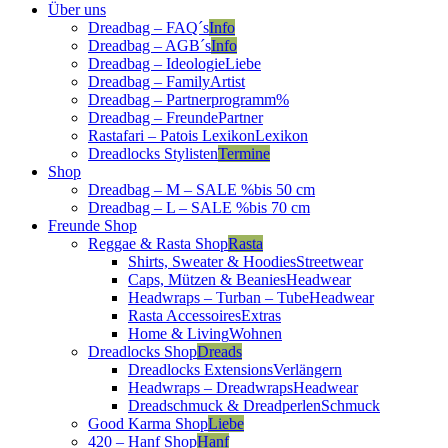
Über uns
Dreadbag – FAQ´s
Info
Dreadbag – AGB´s
Info
Dreadbag – Ideologie
Liebe
Dreadbag – Family
Artist
Dreadbag – Partnerprogramm
%
Dreadbag – Freunde
Partner
Rastafari – Patois Lexikon
Lexikon
Dreadlocks Stylisten
Termine
Shop
Dreadbag – M – SALE %
bis 50 cm
Dreadbag – L – SALE %
bis 70 cm
Freunde Shop
Reggae & Rasta Shop
Rasta
Shirts, Sweater & Hoodies
Streetwear
Caps, Mützen & Beanies
Headwear
Headwraps – Turban – Tube
Headwear
Rasta Accessoires
Extras
Home & Living
Wohnen
Dreadlocks Shop
Dreads
Dreadlocks Extensions
Verlängern
Headwraps – Dreadwraps
Headwear
Dreadschmuck & Dreadperlen
Schmuck
Good Karma Shop
Liebe
420 – Hanf Shop
Hanf