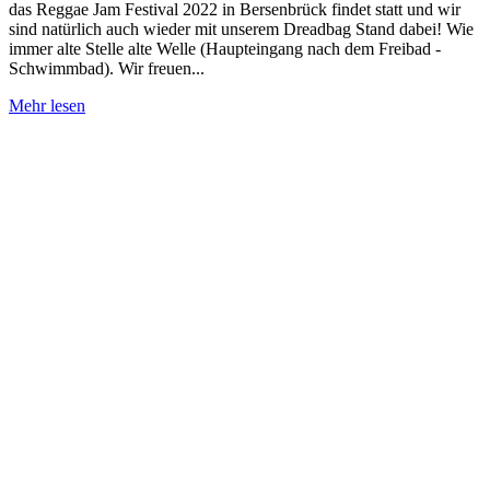
das Reggae Jam Festival 2022 in Bersenbrück findet statt und wir
sind natürlich auch wieder mit unserem Dreadbag Stand dabei! Wie
immer alte Stelle alte Welle (Haupteingang nach dem Freibad -
Schwimmbad). Wir freuen...
Wir
Mehr lesen
freuen
uns
auf
ein
tolles
Reggae
Jam
2022