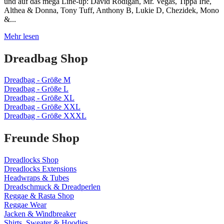
und auf das mega Line-up: David Rodigan, Mr. Vegas, Tippa Irie,
Althea & Donna, Tony Tuff, Anthony B, Lukie D, Chezidek, Mono
&...
Dreadbag
Mehr lesen
Stand
–
Dreadbag Shop
Reggae
Jam
Dreadbag - Größe M
Festival
Dreadbag - Größe L
2015
Dreadbag - Größe XL
Bersenbrück
Dreadbag - Größe XXL
Dreadbag - Größe XXXL
Freunde Shop
Dreadlocks Shop
Dreadlocks Extensions
Headwraps & Tubes
Dreadschmuck & Dreadperlen
Reggae & Rasta Shop
Reggae Wear
Jacken & Windbreaker
Shirts, Sweater & Hoodies