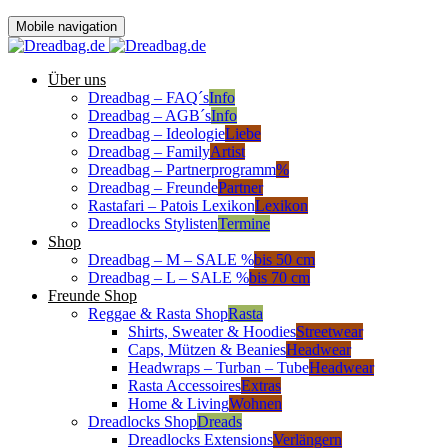
Mobile navigation
Über uns
Dreadbag – FAQ´s
Info
Dreadbag – AGB´s
Info
Dreadbag – Ideologie
Liebe
Dreadbag – Family
Artist
Dreadbag – Partnerprogramm
%
Dreadbag – Freunde
Partner
Rastafari – Patois Lexikon
Lexikon
Dreadlocks Stylisten
Termine
Shop
Dreadbag – M – SALE %
bis 50 cm
Dreadbag – L – SALE %
bis 70 cm
Freunde Shop
Reggae & Rasta Shop
Rasta
Shirts, Sweater & Hoodies
Streetwear
Caps, Mützen & Beanies
Headwear
Headwraps – Turban – Tube
Headwear
Rasta Accessoires
Extras
Home & Living
Wohnen
Dreadlocks Shop
Dreads
Dreadlocks Extensions
Verlängern