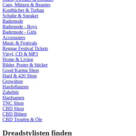
Caps, Mützen & Beanies
Kopftücher & Turban
Schuhe & Sneaker
Bademode
Bademode - Boys
Bademode - Girls
Accessoires
Music & Festivals
Reggae Festival Tickets
Vinyl, CD & MP3
Home & Living
Bilder, Poster & Sticker
Good Karma Shop
Hanf & 420 Shop
Growshop
Hanfpflanzen
Zubehör
Hanfsamen
TNC Shop
CBD Shop
CBD Blüten
CBD Tropfen & Öle
Dreadstylisten finden