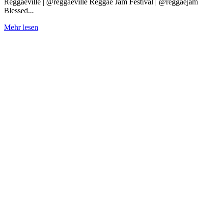
Reggaeville | @reggaeville Reggae Jam Festival | @reggaejam
Blessed...
Reggae
Mehr lesen
Jam
Festival
2023
Artist
Mix
anhören!