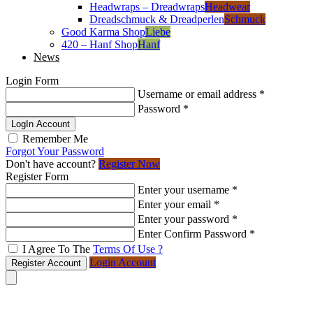
Headwraps – Dreadwraps
Headwear
Dreadschmuck & Dreadperlen
Schmuck
Good Karma Shop
Liebe
420 – Hanf Shop
Hanf
News
Login Form
Username or email address
*
Password
*
LogIn Account
Remember Me
Forgot Your Password
Don't have account?
Register Now
Register Form
Enter your username
*
Enter your email
*
Enter your password
*
Enter Confirm Password
*
I Agree To The
Terms Of Use ?
Login Account
Register Account