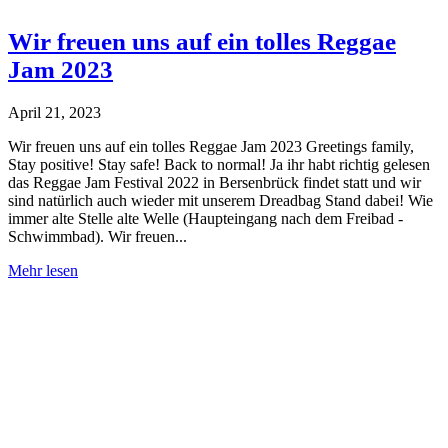
Wir freuen uns auf ein tolles Reggae
Jam 2023
April 21, 2023
Wir freuen uns auf ein tolles Reggae Jam 2023 Greetings family,
Stay positive! Stay safe! Back to normal! Ja ihr habt richtig gelesen
das Reggae Jam Festival 2022 in Bersenbrück findet statt und wir
sind natürlich auch wieder mit unserem Dreadbag Stand dabei! Wie
immer alte Stelle alte Welle (Haupteingang nach dem Freibad -
Schwimmbad). Wir freuen...
Wir
Mehr lesen
freuen
uns
auf
ein
tolles
Reggae
Jam
2023