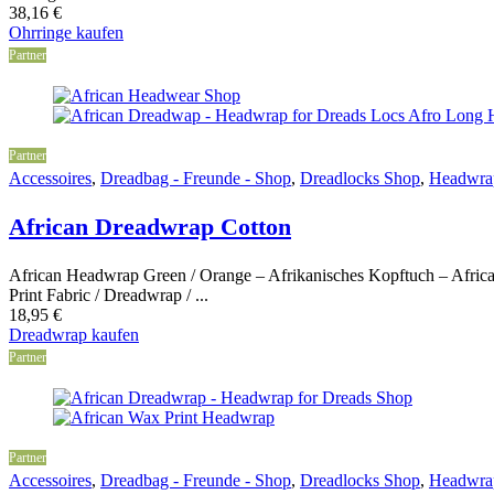
38,16
€
Ohrringe kaufen
Partner
Partner
Accessoires
,
Dreadbag - Freunde - Shop
,
Dreadlocks Shop
,
Headwra
African Dreadwrap Cotton
African Headwrap Green / Orange – Afrikanisches Kopftuch – Afric
Print Fabric / Dreadwrap / ...
18,95
€
Dreadwrap kaufen
Partner
Partner
Accessoires
,
Dreadbag - Freunde - Shop
,
Dreadlocks Shop
,
Headwra