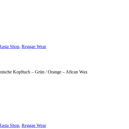
Rasta Shop
,
Reggae Wear
anische Kopftuch – Grün / Orange – Afican Wax
Rasta Shop
,
Reggae Wear