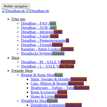
Mobile navigation
Über uns
Dreadbag – FAQ´s
Info
Dreadbag – AGB´s
Info
Dreadbag – Ideologie
Liebe
Dreadbag – Family
Artist
Dreadbag – Partnerprogramm
%
Dreadbag – Freunde
Partner
Rastafari – Patois Lexikon
Lexikon
Dreadlocks Stylisten
Termine
Shop
Dreadbag – M – SALE %
bis 50 cm
Dreadbag – L – SALE %
bis 70 cm
Freunde Shop
Reggae & Rasta Shop
Rasta
Shirts, Sweater & Hoodies
Streetwear
Caps, Mützen & Beanies
Headwear
Headwraps – Turban – Tube
Headwear
Rasta Accessoires
Extras
Home & Living
Wohnen
Dreadlocks Shop
Dreads
Dreadlocks Extensions
Verlängern