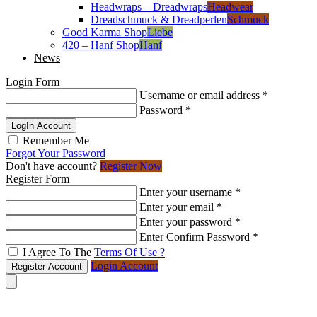
Headwraps – Dreadwraps
Headwear
Dreadschmuck & Dreadperlen
Schmuck
Good Karma Shop
Liebe
420 – Hanf Shop
Hanf
News
Login Form
Username or email address
*
Password
*
LogIn Account
Remember Me
Forgot Your Password
Don't have account?
Register Now
Register Form
Enter your username
*
Enter your email
*
Enter your password
*
Enter Confirm Password
*
I Agree To The
Terms Of Use ?
Login Account
Register Account