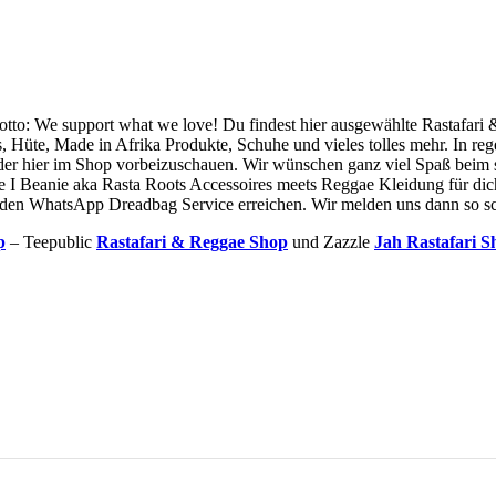
to: We support what we love! Du findest hier ausgewählte Rastafari 
, Hüte, Made in Afrika Produkte, Schuhe und vieles tolles mehr. In re
 hier im Shop vorbeizuschauen. Wir wünschen ganz viel Spaß beim stöber
sie I Beanie aka Rasta Roots Accessoires meets Reggae Kleidung für di
 den WhatsApp Dreadbag Service erreichen. Wir melden uns dann so sch
p
– Teepublic
Rastafari & Reggae Shop
und Zazzle
Jah Rastafari S