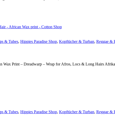
ps & Tubes
,
Hippies Paradise Shop
,
Kopftücher & Turban
,
Reggae & 
an Wax Print – Dreadwarp – Wrap for Afros, Locs & Long Hairs Afrik
ps & Tubes
,
Hippies Paradise Shop
,
Kopftücher & Turban
,
Reggae & 