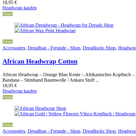
18,95
€
Headwrap kaufen
Partner
Partner
Accessoires
,
Dreadbag - Freunde - Shop
,
Dreadlocks Shop
,
Headwra
African Headwrap Cotton
African Headwrap – Orange Blau Kente – Afrikanisches Kopftuch – 
Bandana – Stirnband Baumwolle / Ankara Stoff ...
18,95
€
Headwrap kaufen
Partner
Partner
Accessoires
,
Dreadbag - Freunde - Shop
,
Dreadlocks Shop
,
Headwra