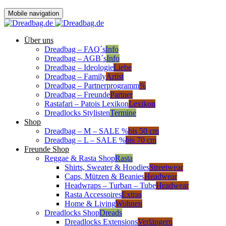
Mobile navigation
Über uns
Dreadbag – FAQ´s
Info
Dreadbag – AGB´s
Info
Dreadbag – Ideologie
Liebe
Dreadbag – Family
Artist
Dreadbag – Partnerprogramm
%
Dreadbag – Freunde
Partner
Rastafari – Patois Lexikon
Lexikon
Dreadlocks Stylisten
Termine
Shop
Dreadbag – M – SALE %
bis 50 cm
Dreadbag – L – SALE %
bis 70 cm
Freunde Shop
Reggae & Rasta Shop
Rasta
Shirts, Sweater & Hoodies
Streetwear
Caps, Mützen & Beanies
Headwear
Headwraps – Turban – Tube
Headwear
Rasta Accessoires
Extras
Home & Living
Wohnen
Dreadlocks Shop
Dreads
Dreadlocks Extensions
Verlängern