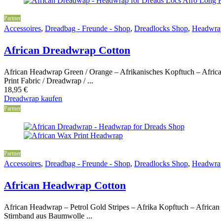
Partner
Accessoires
,
Dreadbag - Freunde - Shop
,
Dreadlocks Shop
,
Headwra
African Dreadwrap Cotton
African Headwrap Green / Orange – Afrikanisches Kopftuch – Afric
Print Fabric / Dreadwrap / ...
18,95
€
Dreadwrap kaufen
Partner
Partner
Accessoires
,
Dreadbag - Freunde - Shop
,
Dreadlocks Shop
,
Headwra
African Headwrap Cotton
African Headwrap – Petrol Gold Stripes – Afrika Kopftuch – African 
Stirnband aus Baumwolle ...