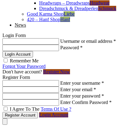
Headwraps – Dreadwraps
Headwear
Dreadschmuck & Dreadperlen
Schmuck
Good Karma Shop
Liebe
420 – Hanf Shop
Hanf
News
Login Form
Username or email address
*
Password
*
LogIn Account
Remember Me
Forgot Your Password
Don't have account?
Register Now
Register Form
Enter your username
*
Enter your email
*
Enter your password
*
Enter Confirm Password
*
I Agree To The
Terms Of Use ?
Login Account
Register Account