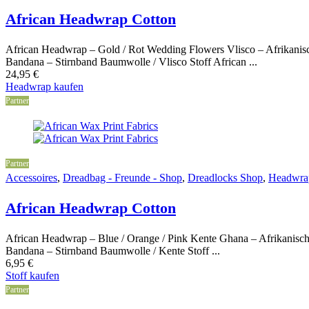
African Headwrap Cotton
African Headwrap – Gold / Rot Wedding Flowers Vlisco – Afrikanisc
Bandana – Stirnband Baumwolle / Vlisco Stoff African ...
24,95
€
Headwrap kaufen
Partner
Partner
Accessoires
,
Dreadbag - Freunde - Shop
,
Dreadlocks Shop
,
Headwra
African Headwrap Cotton
African Headwrap – Blue / Orange / Pink Kente Ghana – Afrikanisch
Bandana – Stirnband Baumwolle / Kente Stoff ...
6,95
€
Stoff kaufen
Partner