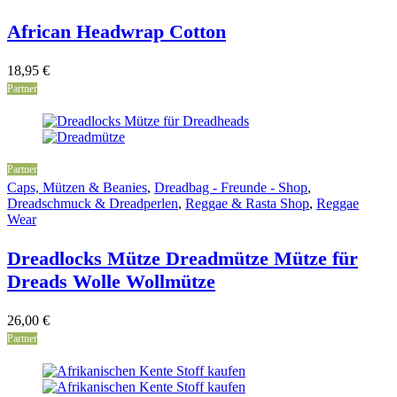
African Headwrap Cotton
18,95
€
Partner
Partner
Caps, Mützen & Beanies
,
Dreadbag - Freunde - Shop
,
Dreadschmuck & Dreadperlen
,
Reggae & Rasta Shop
,
Reggae
Wear
Dreadlocks Mütze Dreadmütze Mütze für
Dreads Wolle Wollmütze
26,00
€
Partner