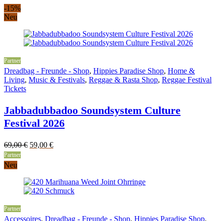
-15%
Neu
Partner
Dreadbag - Freunde - Shop
,
Hippies Paradise Shop
,
Home &
Living
,
Music & Festivals
,
Reggae & Rasta Shop
,
Reggae Festival
Tickets
Jabbadubbadoo Soundsystem Culture
Festival 2026
Original
Current
69,00
€
59,00
€
price
price
Partner
was:
is:
Neu
69,00 €.
59,00 €.
Partner
Accessoires
,
Dreadbag - Freunde - Shop
,
Hippies Paradise Shop
,