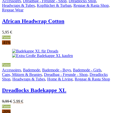
Accessoires
,
Dreadbag - Freunde - Shop
,
Dreadlocks Shop
,
Headwraps & Tubes
,
Kopftücher & Turban
,
Reggae & Rasta Shop
,
Reggae Wear
African Headwrap Cotton
5,95
€
Partner
-41%
Partner
Accessoires
,
Bademode
,
Bademode - Boys
,
Bademode - Girls
,
Caps, Mützen & Beanies
,
Dreadbag - Freunde - Shop
,
Dreadlocks
Shop
,
Headwraps & Tubes
,
Home & Living
,
Reggae & Rasta Shop
Dreadlocks Badekappe XL
Original
Current
9,99
€
5,99
€
price
price
Partner
was:
is:
-20%