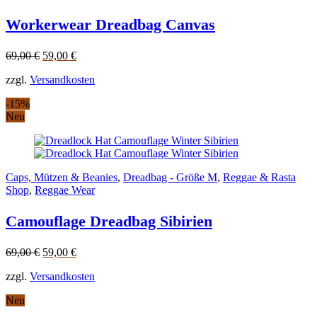
Workerwear Dreadbag Canvas
Original
Current
69,00
€
59,00
€
price
price
zzgl.
Versandkosten
was:
is:
69,00 €.
59,00 €.
-15%
Neu
Caps, Mützen & Beanies
,
Dreadbag - Größe M
,
Reggae & Rasta
Shop
,
Reggae Wear
Camouflage Dreadbag Sibirien
Original
Current
69,00
€
59,00
€
price
price
zzgl.
Versandkosten
was:
is:
69,00 €.
59,00 €.
Neu