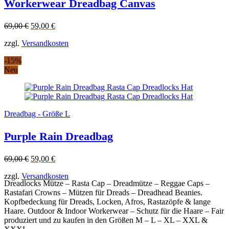
Workerwear Dreadbag Canvas
Original
Current
69,00
€
59,00
€
price
price
zzgl.
Versandkosten
was:
is:
69,00 €.
59,00 €.
-15%
Neu
Dreadbag - Größe L
Purple Rain Dreadbag
Original
Current
69,00
€
59,00
€
price
price
zzgl.
Versandkosten
was:
is:
Dreadlocks Mütze – Rasta Cap – Dreadmütze – Reggae Caps –
69,00 €.
59,00 €.
Rastafari Crowns – Mützen für Dreads – Dreadhead Beanies.
Kopfbedeckung für Dreads, Locken, Afros, Rastazöpfe & lange
Haare. Outdoor & Indoor Workerwear – Schutz für die Haare – Fair
produziert und zu kaufen in den Größen M – L – XL – XXL &