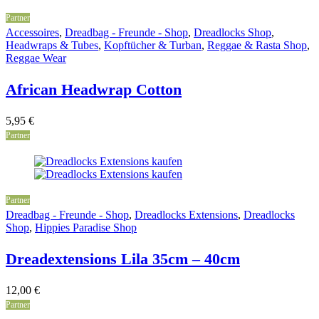
Partner
Accessoires
,
Dreadbag - Freunde - Shop
,
Dreadlocks Shop
,
Headwraps & Tubes
,
Kopftücher & Turban
,
Reggae & Rasta Shop
,
Reggae Wear
African Headwrap Cotton
5,95
€
Partner
Partner
Dreadbag - Freunde - Shop
,
Dreadlocks Extensions
,
Dreadlocks
Shop
,
Hippies Paradise Shop
Dreadextensions Lila 35cm – 40cm
12,00
€
Partner