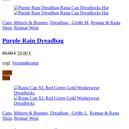
Caps, Mützen & Beanies
,
Dreadbag - Größe M
,
Reggae & Rasta
Shop
,
Reggae Wear
Purple Rain Dreadbag
Original
Current
69,00
€
59,00
€
price
price
zzgl.
Versandkosten
was:
is:
69,00 €.
59,00 €.
-15%
Neu
Caps, Mützen & Beanies
,
Dreadbag - Größe L
,
Reggae & Rasta
Shop
,
Reggae Wear