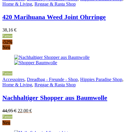
Home & Living
,
Reggae & Rasta Shop
420 Marihuana Weed Joint Ohrringe
38,16
€
Partner
-52%
Neu
Partner
Accessoires
,
Dreadbag - Freunde - Shop
,
Hippies Paradise Shop
,
Home & Living
,
Reggae & Rasta Shop
Nachhaltiger Shopper aus Baumwolle
Original
Current
44,95
€
22,00
€
price
price
Partner
was:
is:
Neu
44,95 €.
22,00 €.