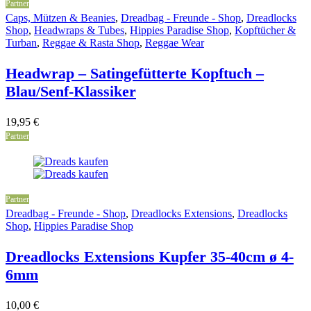
Partner
Caps, Mützen & Beanies
,
Dreadbag - Freunde - Shop
,
Dreadlocks
Shop
,
Headwraps & Tubes
,
Hippies Paradise Shop
,
Kopftücher &
Turban
,
Reggae & Rasta Shop
,
Reggae Wear
Headwrap – Satingefütterte Kopftuch –
Blau/Senf-Klassiker
19,95
€
Partner
Partner
Dreadbag - Freunde - Shop
,
Dreadlocks Extensions
,
Dreadlocks
Shop
,
Hippies Paradise Shop
Dreadlocks Extensions Kupfer 35-40cm ø 4-
6mm
10,00
€