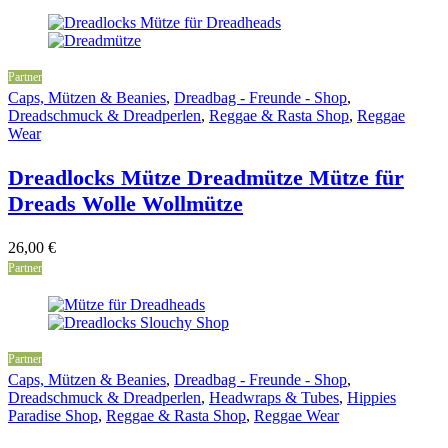
Partner
Caps, Mützen & Beanies
,
Dreadbag - Freunde - Shop
,
Dreadschmuck & Dreadperlen
,
Reggae & Rasta Shop
,
Reggae
Wear
Dreadlocks Mütze Dreadmütze Mütze für
Dreads Wolle Wollmütze
26,00
€
Partner
Partner
Caps, Mützen & Beanies
,
Dreadbag - Freunde - Shop
,
Dreadschmuck & Dreadperlen
,
Headwraps & Tubes
,
Hippies
Paradise Shop
,
Reggae & Rasta Shop
,
Reggae Wear