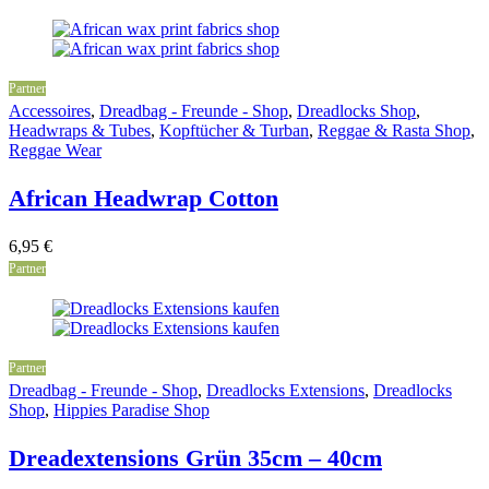
Partner
Accessoires
,
Dreadbag - Freunde - Shop
,
Dreadlocks Shop
,
Headwraps & Tubes
,
Kopftücher & Turban
,
Reggae & Rasta Shop
,
Reggae Wear
African Headwrap Cotton
6,95
€
Partner
Partner
Dreadbag - Freunde - Shop
,
Dreadlocks Extensions
,
Dreadlocks
Shop
,
Hippies Paradise Shop
Dreadextensions Grün 35cm – 40cm