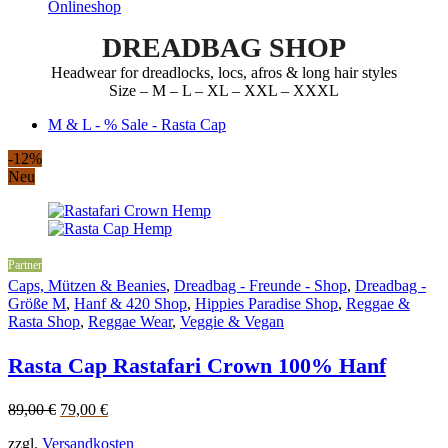
to
content
DREADBAG SHOP
Headwear for dreadlocks, locs, afros & long hair styles
Size – M – L – XL – XXL – XXXL
M & L - % Sale - Rasta Cap
-12%
Neu
Partner
Caps, Mützen & Beanies
,
Dreadbag - Freunde - Shop
,
Dreadbag -
Größe M
,
Hanf & 420 Shop
,
Hippies Paradise Shop
,
Reggae &
Rasta Shop
,
Reggae Wear
,
Veggie & Vegan
Rasta Cap Rastafari Crown 100% Hanf
Original
Current
89,00
€
79,00
€
price
price
zzgl.
Versandkosten
was:
is: