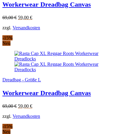
Workerwear Dreadbag Canvas
Original
Current
69,00
€
59,00
€
price
price
zzgl.
Versandkosten
was:
is:
69,00 €.
59,00 €.
-15%
Neu
Dreadbag - Größe L
Workerwear Dreadbag Canvas
Original
Current
69,00
€
59,00
€
price
price
zzgl.
Versandkosten
was:
is:
69,00 €.
59,00 €.
-15%
Neu