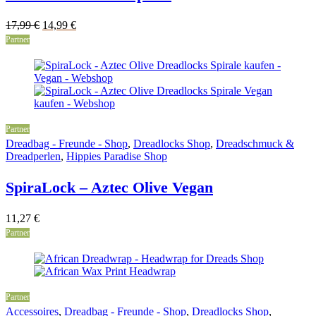
Original
Current
17,99
€
14,99
€
price
price
Partner
was:
is:
17,99 €.
14,99 €.
Partner
Dreadbag - Freunde - Shop
,
Dreadlocks Shop
,
Dreadschmuck &
Dreadperlen
,
Hippies Paradise Shop
SpiraLock – Aztec Olive Vegan
11,27
€
Partner
Partner
Accessoires
,
Dreadbag - Freunde - Shop
,
Dreadlocks Shop
,