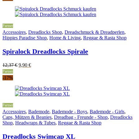
9,99 €.
5,99 €.
Partner
Accessoires
,
Dreadlocks Shop
,
Dreadschmuck & Dreadperlen
,
Hippies Paradise Shop
,
Home & Living
,
Reggae & Rasta Shop
Spiralock Dreadlocks Spirale
Original
Current
12,37
€
9,90
€
price
price
Partner
was:
is:
-17%
12,37 €.
9,90 €.
Partner
Accessoires
,
Bademode
,
Bademode - Boys
,
Bademode - Girls
,
Caps, Mützen & Beanies
,
Dreadbag - Freunde - Shop
,
Dreadlocks
Shop
,
Headwraps & Tubes
,
Reggae & Rasta Shop
Dreadlocks Swimcap XL