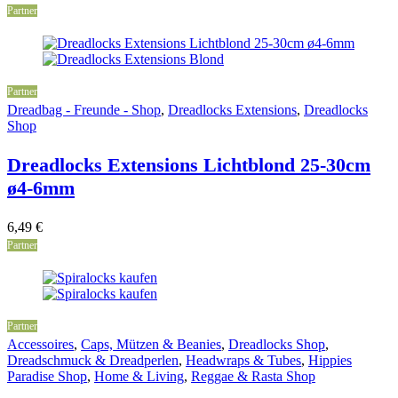
Partner
Partner
Dreadbag - Freunde - Shop
,
Dreadlocks Extensions
,
Dreadlocks
Shop
Dreadlocks Extensions Lichtblond 25-30cm
ø4-6mm
6,49
€
Partner
Partner
Accessoires
,
Caps, Mützen & Beanies
,
Dreadlocks Shop
,
Dreadschmuck & Dreadperlen
,
Headwraps & Tubes
,
Hippies
Paradise Shop
,
Home & Living
,
Reggae & Rasta Shop