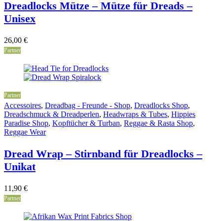
Dreadlocks Mütze – Mütze für Dreads –
Unisex
26,00
€
Partner
Partner
Accessoires
,
Dreadbag - Freunde - Shop
,
Dreadlocks Shop
,
Dreadschmuck & Dreadperlen
,
Headwraps & Tubes
,
Hippies
Paradise Shop
,
Kopftücher & Turban
,
Reggae & Rasta Shop
,
Reggae Wear
Dread Wrap – Stirnband für Dreadlocks –
Unikat
11,90
€
Partner