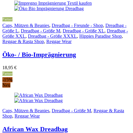
Partner
Caps, Mützen & Beanies
,
Dreadbag - Freunde - Shop
,
Dreadbag -
Größe L
,
Dreadbag - Größe M
,
Dreadbag - Größe XL
,
Dreadbag -
Größe XXL
,
Dreadbag - Größe XXXL
,
Hippies Paradise Shop
,
Reggae & Rasta Shop
,
Reggae Wear
Öko- / Bio-Imprägnierung
18,95
€
Partner
-15%
Neu
Caps, Mützen & Beanies
,
Dreadbag - Größe M
,
Reggae & Rasta
Shop
,
Reggae Wear
African Wax Dreadbag