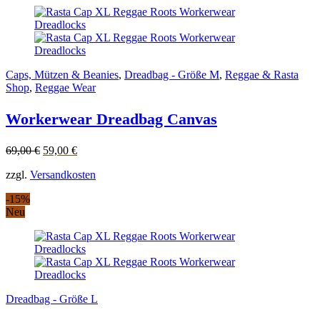
Caps, Mützen & Beanies
,
Dreadbag - Größe M
,
Reggae & Rasta
Shop
,
Reggae Wear
Workerwear Dreadbag Canvas
Original
Current
69,00
€
59,00
€
price
price
zzgl.
Versandkosten
was:
is:
69,00 €.
59,00 €.
-15%
Neu
Dreadbag - Größe L