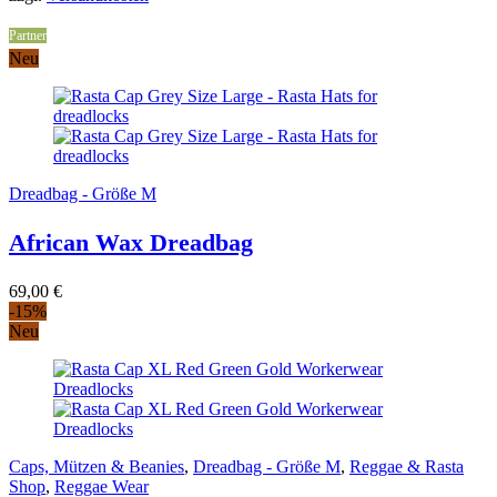
89,00 €.
79,00 €.
Partner
Neu
Dreadbag - Größe M
African Wax Dreadbag
69,00
€
-15%
Neu
Caps, Mützen & Beanies
,
Dreadbag - Größe M
,
Reggae & Rasta
Shop
,
Reggae Wear