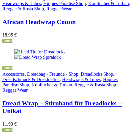
Headwraps & Tubes
,
Hippies Paradise Shop
,
Kopftücher & Turban
,
Reggae & Rasta Shop
,
Reggae Wear
African Headwrap Cotton
18,95
€
Partner
Partner
Accessoires
,
Dreadbag - Freunde - Shop
,
Dreadlocks Shop
,
Dreadschmuck & Dreadperlen
,
Headwraps & Tubes
,
Hippies
Paradise Shop
,
Kopftücher & Turban
,
Reggae & Rasta Shop
,
Reggae Wear
Dread Wrap – Stirnband für Dreadlocks –
Unikat
11,90
€
Partner