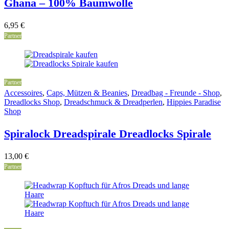
Ghana – 100% Baumwolle
6,95
€
Partner
Partner
Accessoires
,
Caps, Mützen & Beanies
,
Dreadbag - Freunde - Shop
,
Dreadlocks Shop
,
Dreadschmuck & Dreadperlen
,
Hippies Paradise
Shop
Spiralock Dreadspirale Dreadlocks Spirale
13,00
€
Partner