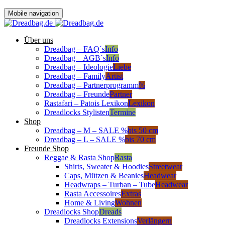
Mobile navigation
Über uns
Dreadbag – FAQ´s
Info
Dreadbag – AGB´s
Info
Dreadbag – Ideologie
Liebe
Dreadbag – Family
Artist
Dreadbag – Partnerprogramm
%
Dreadbag – Freunde
Partner
Rastafari – Patois Lexikon
Lexikon
Dreadlocks Stylisten
Termine
Shop
Dreadbag – M – SALE %
bis 50 cm
Dreadbag – L – SALE %
bis 70 cm
Freunde Shop
Reggae & Rasta Shop
Rasta
Shirts, Sweater & Hoodies
Streetwear
Caps, Mützen & Beanies
Headwear
Headwraps – Turban – Tube
Headwear
Rasta Accessoires
Extras
Home & Living
Wohnen
Dreadlocks Shop
Dreads
Dreadlocks Extensions
Verlängern