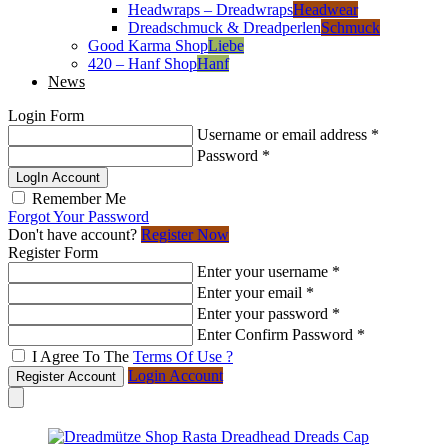
Headwraps – Dreadwraps
Headwear
Dreadschmuck & Dreadperlen
Schmuck
Good Karma Shop
Liebe
420 – Hanf Shop
Hanf
News
Login Form
Username or email address
*
Password
*
LogIn Account
Remember Me
Forgot Your Password
Don't have account?
Register Now
Register Form
Enter your username
*
Enter your email
*
Enter your password
*
Enter Confirm Password
*
I Agree To The
Terms Of Use ?
Login Account
Register Account
Skip