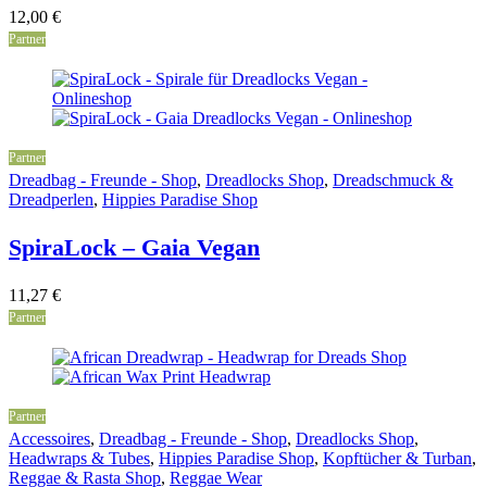
12,00
€
Partner
Partner
Dreadbag - Freunde - Shop
,
Dreadlocks Shop
,
Dreadschmuck &
Dreadperlen
,
Hippies Paradise Shop
SpiraLock – Gaia Vegan
11,27
€
Partner
Partner
Accessoires
,
Dreadbag - Freunde - Shop
,
Dreadlocks Shop
,
Headwraps & Tubes
,
Hippies Paradise Shop
,
Kopftücher & Turban
,
Reggae & Rasta Shop
,
Reggae Wear